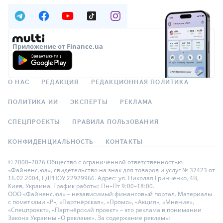
Приложение от Finance.ua
О НАС
РЕДАКЦИЯ
РЕДАКЦИОННАЯ ПОЛИТИКА
ПОЛИТИКА ИИ
ЭКСПЕРТЫ
РЕКЛАМА
СПЕЦПРОЕКТЫ
ПРАВИЛА ПОЛЬЗОВАНИЯ
КОНФИДЕНЦИАЛЬНОСТЬ
КОНТАКТЫ
© 2000–2026 Общество с ограниченной ответственностью
«Файненс.юа», свидетельство на знак для товаров и услуг № 37423 от
16.02.2004, ЕДРПОУ 22929966. Адрес: ул. Николая Гринченко, 4В,
Киев, Украина. График работы: Пн–Пт 9:00–18:00.
ООО «Файненс.юа» – независимый финансовый портал. Материалы
с пометками «Р», «Партнёрская», «Промо», «Акция», «Мнение»,
«Спецпроект», «Партнёрский проект» – это реклама в понимании
Закона Украины «О рекламе». За содержание рекламы