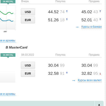
Вчера
Покупка
Продажа
ЗА МЕСЯЦ
канадские доллары
44.52
74
45.02
43
54.43
19
55.84
38
USD
16
CHF
швейцарские франки
51.26
18
52.01
40
EUR
0.02
00
0.04
86
2
CLP
→
Курсы в банках
чилийские песо
авг
6.20
00
6.68
33
3
CNY
ки и архивы
юани Женьминьби (Китай)
В MasterCard
1.92
60
2.15
80
5
CZK
08.03.2022
Покупка
Продажа
ЗА МЕСЯЦ
чешские кроны
5.40
00
6.80
00
3
DKK
30.04
99
30.04
99
USD
датские кроны
32.58
91
32.82
95
EUR
0.17
00
0.32
00
1
DZD
→
Курсы всех валют
алжирские динары
0.63
00
0.92
00
2
EGP
ки и архивы
египетские фунты
58.99
77
60.48
09
22
GBP
▲