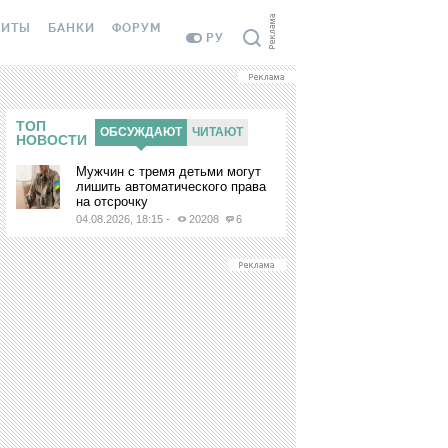
ЗИТЫ
БАНКИ
ФОРУМ
РУ
ЕПОЗИТЫ
ВСЕ БАНКИ
ТОП
ОБСУЖДАЮТ
ЧИТАЮТ
Т
ТЫ В USD
ОТЗЫВЫ О БАНКАХ
НОВОСТИ
Мужчин с тремя детьми могут
ТЫ В EUR
МИКРОФИНАНСОВЫЕ
лишить автоматического права
ИЦУ
ОРГАНИЗАЦИИ
на отсрочку
К ДЕПОЗИТАМ
04.08.2026, 18:15
-
20208
6
ОТЗЫВЫ ОБ МФО
ИЯ АКЦИИ
СЫ И ОТВЕТЫ
А
ИТНЫЙ КАЛЬКУЛЯТОР
В
ОДИТЕЛИ ПО
ЖЕНИЯМ