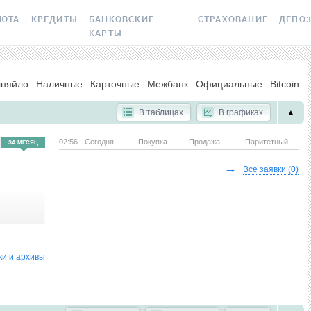
ЛЮТА
КРЕДИТЫ
БАНКОВСКИЕ
СТРАХОВАНИЕ
ДЕПО
КАРТЫ
 ВАЛЮТ
ВСЕ КРЕДИТЫ
ВСЕ БАНКОВСКИЕ КАРТЫ
ОСАГО
ВСЕ Д
іняйло
Наличные
Карточные
Межбанк
Официальные
Bitcoin
ПТОВАЛЮТА
ПОДБОР КРЕДИТА
КРЕДИТНЫЕ КАРТЫ
СТРАХОВАНИЕ ЖИЛЬЯ О
ДЕПОЗИ
РАКЕТ И ШАХЕДОВ
В таблицах
В графиках
▲
СЫ
ЯЙЛО
КРЕДИТ ДО ЗАРПЛАТЫ
ДЕБЕТОВЫЕ КАРТЫ
ДЕПОЗИ
МЕДСТРАХОВКА ЗАГРАН
02:56 - Сегодня
Покупка
Продажа
Паритетный
ЗА МЕСЯЦ
ОНКИ
БАНК
КРЕДИТ ОНЛАЙН
С БЕСПЛАТНЫМ ВЫПУСКОМ
БОНУС 
И ОБСЛУЖИВАНИЕМ
КАСКО
→
Все заявки
(0)
АНИЙ
ИЧНЫЕ КУРСЫ
КРЕДИТ БЕЗ СПРАВОК
УСЛОВ
С КЕШБЭКОМ
ЗЕЛЕНАЯ КАРТА
ТОЧНЫЕ КУРСЫ
РЕЙТИНГ ОНЛАЙН-
ВОПРО
КРЕДИТОВ
ВИРТУАЛЬНЫЕ КАРТЫ
ЭЛЕКТРОННАЯ ВИНЬЕТК
 НБУ
ДЕПОЗ
КРЕДИТНЫЙ КАЛЬКУЛЯТОР
РЕЙТИНГ КАРТ С КЕШБЭКОМ
ДМС ДЛЯ СОТРУДНИКО
ки и архивы
 BITCOIN
ПУТЕВ
ИПОТЕКА
РЕЙТИНГ КАРТ ДЛЯ
КАРТА ASSISTANCE
СБЕРЕ
X
ПУТЕШЕСТВИЙ
ПУТЕВОДИТЕЛИ ПО
СТРАХОВАНИЕ ОТ