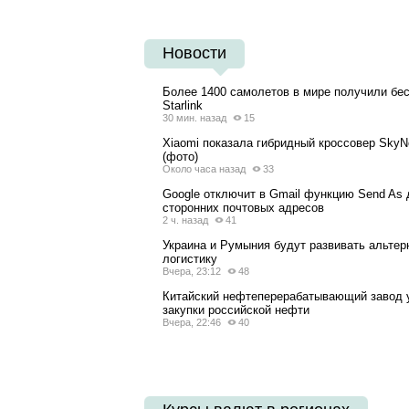
Новости
Более 1400 самолетов в мире получили бе
Starlink
30 мин. назад
15
Xiaomi показала гибридный кроссовер Sky
(фото)
Около часа назад
33
Google отключит в Gmail функцию Send As 
сторонних почтовых адресов
2 ч. назад
41
Украина и Румыния будут развивать альте
логистику
Вчера, 23:12
48
Китайский нефтеперерабатывающий завод 
закупки российской нефти
Вчера, 22:46
40