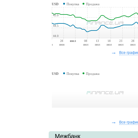
USD
Покупка
Продажа
45.0
44.5
44.0
23
28
июл
08
13
18
23
28
июн
июн
июл
июл
июл
июл
июл
→
Все графи
USD
Покупка
Продажа
→
Все графи
Межбанк