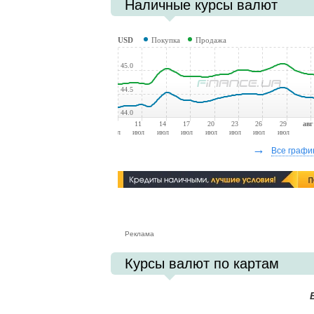
Наличные курсы валют
КУРС
USD
Покупка
Продажа
45.0
44.5
44.0
08
11
14
17
20
23
26
29
авг
июл
июл
июл
июл
июл
июл
июл
июл
→
Все графи
Реклама
Курсы валют по картам