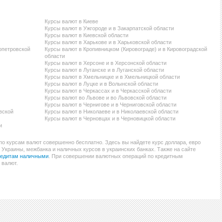
0.97
20
1.36
50
2
THB
таиландские баты
Курсы валют в Киеве
Курсы валют в Ужгороде и в Закарпатской области
2.00
00
2.50
00
Курсы валют в Киевской области
1
TJS
Курсы валют в Харькове и в Харьковской области
таджикские сомони
опетровской
Курсы валют в Кропивницком (Кировограде) и в Кировоградской
области
0.81
25
1.02
25
Курсы валют в Херсоне и в Херсонской области
4
TRY
Курсы валют в Луганске и в Луганской области
новые турецкие лиры
Курсы валют в Хмельницке и в Хмельницкой области
Курсы валют в Луцке и в Волынской области
0.87
50
1.32
00
Курсы валют в Черкассах и в Черкасской области
2
TWD
Курсы валют во Львове и во Львовской области
новые тайванские доллары
Курсы валют в Чернигове и в Черниговской области
вской
Курсы валют в Николаеве и в Николаевской области
0.00
20
0.00
27
1
Курсы валют в Черновцах и в Черновицкой области
UZS
и
сумы Узбекистана
по курсам валют совершенно бесплатно. Здесь вы найдете курс доллара, евро
0.00
12
0.00
17
2
VND
 Украины, межбанка и наличных курсов в украинских банках. Также на сайте
редитам наличными
. При совершении валютных операций по кредитным
вьетнамские донги
 валют.