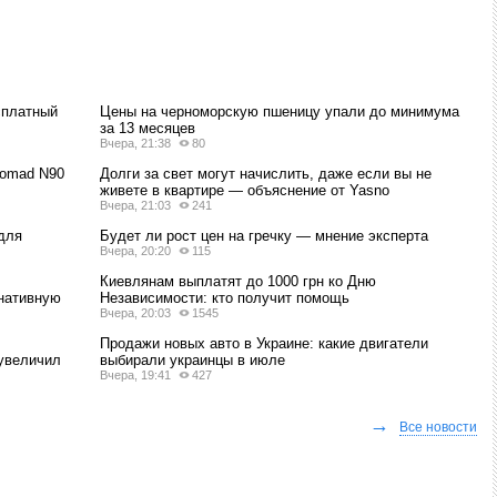
18.51
00
25.80
00
2
NZD
новозеландские доллары
6.05
00
9.50
00
1
PEN
сплатный
Цены на черноморскую пшеницу упали до минимума
перуанские новые солы
за 13 месяцев
Вчера, 21:38
80
0.09
10
0.17
00
1
PKR
Nomad N90
Долги за свет могут начислить, даже если вы не
пакистанские рупии
живете в квартире — объяснение от Yasno
Вчера, 21:03
241
11.58
19
12.05
38
16
PLN
для
Будет ли рост цен на гречку — мнение эксперта
польские злотые
Вчера, 20:20
115
8.70
00
10.00
00
4
RON
Киевлянам выплатят до 1000 грн ко Дню
рнативную
Независимости: кто получит помощь
новые румынские леи
Вчера, 20:03
1545
8.50
00
11.80
00
2
SAR
Продажи новых авто в Украине: какие двигатели
увеличил
выбирали украинцы в июле
саудовские риялы
Вчера, 19:41
427
3.53
33
4.56
67
3
SEK
→
шведские кроны
Все новости
24.50
00
35.10
00
2
SGD
сингапурские доллары