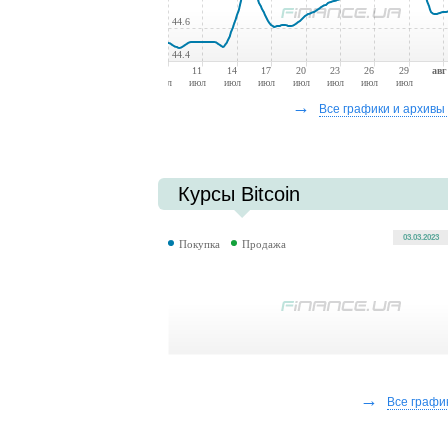
44.6
44.4
08
11
14
17
20
23
26
29
авг
июл
июл
июл
июл
июл
июл
июл
июл
→
Все графики и архивы 
Курсы Bitcoin
03.03.2023
Покупка
Продажа
→
Все графи