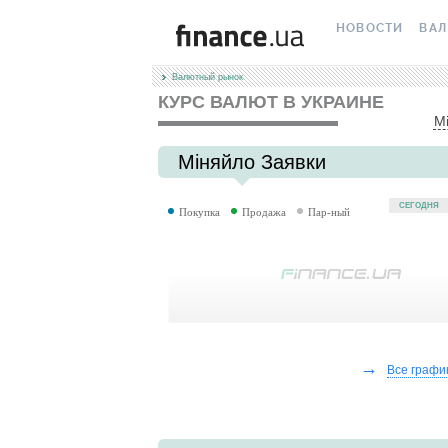
НОВОСТИ
ВА
Валютный рынок
ВСЕ НОВОСТИ
КУРС
КУРС ВАЛЮТ В УКРАИНЕ
М
ВАЛЮТА
КРИ
Міняйло Заявки
ЛИЧНЫЕ ФИНАН
МІН
СЕГОДНЯ
Покупка
Продажа
Пар-ный
АВТОРСКИЕ КОЛ
МЕЖ
НОВОСТИ КОМП
НАЛ
СПЕЦПРОЕКТЫ
КАР
ПОЛЕЗНО ЗНАТЬ
КУРС
→
Все графи
ТЕСТЫ
КУРС
РЕДАКЦИЯ
FORE