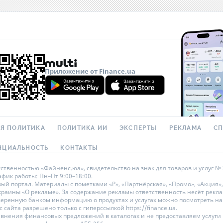
Приложение от Finance.ua
Я ПОЛИТИКА
ПОЛИТИКА ИИ
ЭКСПЕРТЫ
РЕКЛАМА
С
НЦИАЛЬНОСТЬ
КОНТАКТЫ
твенностью «Файненс.юа», свидетельство на знак для товаров и услуг № 3
рафик работы: Пн–Пт 9:00–18:00.
 портал. Материалы с пометками «Р», «Партнёрская», «Промо», «Акция»,
Украины «О рекламе». За содержание рекламы ответственность несёт рек
оверенную банком информацию о продуктах и услугах можно посмотреть 
сайта разрешено только с гиперссылкой https://finance.ua.
равнения финансовых предложений в каталогах и не предоставляем услуг