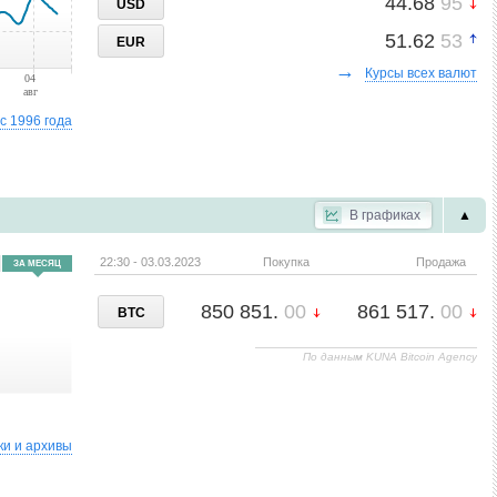
44.68
95
USD
японские иены
0.25
00
0.30
00
51.62
53
1
KGS
EUR
кыргызские сомы
→
Курсы всех валют
04
авг
0.02
20
0.03
10
2
KRW
с 1996 года
воны Республики Корея
85.00
00
130.00
00
2
KWD
кувейтские динары
В графиках
▲
0.06
75
0.08
65
2
KZT
казахстанские тенге
22:30 - 03.03.2023
Покупка
Продажа
ЗА МЕСЯЦ
0.00
03
0.00
05
1
LBP
850 851.
00
861 517.
00
ливанские фунты
BTC
2.16
67
2.63
33
3
MDL
По данным KUNA Bitcoin Agency
молдавские леи
1.85
00
2.51
00
2
MXN
мексиканские новые песо
ки и архивы
3.45
00
4.58
33
3
NOK
норвежские кроны