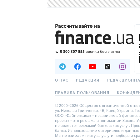
Рассчитывайте на
0 800 307 555
звонки бесплатны
О НАС
РЕДАКЦИЯ
РЕДАКЦИОННА
ПРАВИЛА ПОЛЬЗОВАНИЯ
КОНФИДЕ
© 2000–2026 Общество с ограниченной ответс
ул. Николая Гринченко, 4В, Киев, Украина. Г
ООО «Файненс.юа» – независимый финансовый
проект» – это реклама в понимании Закона 
не является рекламой банковских услуг. Пр
банка. Использование материалов и данных с 
Мы не взимаем плату за услуги подбора и с