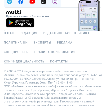
Приложение от Finance.ua
О НАС
РЕДАКЦИЯ
РЕДАКЦИОННАЯ ПОЛИТИКА
ПОЛИТИКА ИИ
ЭКСПЕРТЫ
РЕКЛАМА
СПЕЦПРОЕКТЫ
ПРАВИЛА ПОЛЬЗОВАНИЯ
КОНФИДЕНЦИАЛЬНОСТЬ
КОНТАКТЫ
© 2000–2026 Общество с ограниченной ответственностью
«Файненс.юа», свидетельство на знак для товаров и услуг № 37423 от
16.02.2004, ЕДРПОУ 22929966. Адрес: ул. Николая Гринченко, 4В,
Киев, Украина. График работы: Пн–Пт 9:00–18:00.
ООО «Файненс.юа» – независимый финансовый портал. Материалы
с пометками «Р», «Партнёрская», «Промо», «Акция», «Мнение»,
«Спецпроект», «Партнёрский проект» – это реклама в понимании
Закона Украины «О рекламе». За содержание рекламы
ответственность несёт рекламодатель. Информация на данной
странице не является рекламой банковских услуг. Проверенную