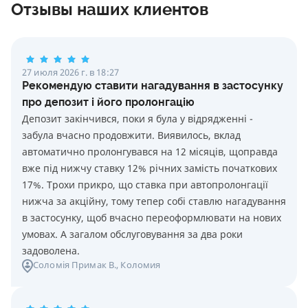
1.5 года
12
%
10 000
-
50 000 000
₴
Нет
Отзывы наших клиентов
Сумма вклада
100 000
₴
Да
Срок вклада
1.5 года
Выплата процентов
1 год
15.5
%
10 000
-
50 000 000
₴
Нет
Ежемесячно, Капитализация
Удержаны налоги
5 130
₴
Необходимые документы
Доход до уплаты налогов
22 307,65
₴
6 месяцев
15.5
%
10 000
-
50 000 000
₴
Нет
27 июля 2026 г. в 18:27
Паспорт, ИНН
Условия
Рекомендую ставити нагадування в застосунку
Процентные ставки
3 месяца
15
%
10 000
-
50 000 000
₴
Нет
Сумма вклада
про депозит і його пролонгацію
5 000-40 000 000 ₴
Срок
Ставка
Сумма
Пополнение
Депозит закінчився, поки я була у відрядженні -
Вся информация о депозите
Срок вклада
Подробнее
забула вчасно продовжити. Виявилось, вклад
1.5 года
автоматично пролонгувався на 12 місяців, щоправда
2 года
10
%
1 000
-
50 000 000
₴
Да
Группа вкладчиков
вже під нижчу ставку 12% річних замість початкових
для физических лиц, для пенсионеров
17%. Трохи прикро, що ставка при автопролонгації
Пополнение
1.5 года
10
%
1 000
-
50 000 000
₴
Да
нижча за акційну, тому тепер собі ставлю нагадування
Да
в застосунку, щоб вчасно переоформлювати на нових
Выплата процентов
Ежемесячно, Капитализация
умовах. А загалом обслуговування за два роки
17
10
%
1 000
-
50 000 000
₴
Да
месяцев
Необходимые документы
задоволена.
Паспорт, ИНН
Соломія Примак В.
, Коломия
16
Процентные ставки
10
%
1 000
-
50 000 000
₴
Да
месяцев
Срок
Ставка
Сумма
Пополнение