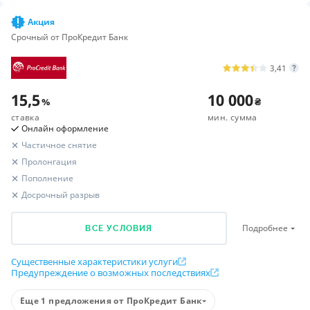
Вся информация о депозите
9 508,77
₴
Итоговый доход
Подробнее
Акция
Сумма вклада
100 000
₴
Срочный от ПроКредит Банк
Срок вклада
9 месяцев
Удержаны налоги
2 840
₴
3,41
Доход до уплаты налогов
12 348,77
₴
15,5
10 000
%
₴
Условия
ставка
мин. сумма
Сумма вклада
Онлайн оформление
500-50 000 000 ₴
Частичное снятие
Срок вклада
Пролонгация
9 месяцев
Пополнение
Группа вкладчиков
Досрочный разрыв
для физических лиц
Пополнение
Нет
Подробнее
ВСЕ УСЛОВИЯ
Выплата процентов
В конце срока
Существенные характеристики услуги
Предупреждение о возможных последствиях
Необходимые документы
Паспорт, ИНН
Еще 1 предложения от ПроКредит Банк
500 UAH новым клиентам за открытие депозита от
Процентные ставки