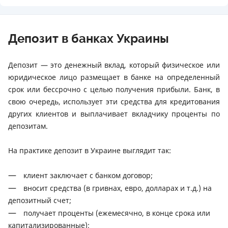
Депозит в банках Украины
Депозит — это денежный вклад, который физическое или
юридическое лицо размещает в банке на определенный
срок или бессрочно с целью получения прибыли. Банк, в
свою очередь, использует эти средства для кредитования
других клиентов и выплачивает вкладчику проценты по
депозитам.
На практике депозит в Украине выглядит так:
клиент заключает с банком договор;
вносит средства (в гривнах, евро, долларах и т.д.) на
депозитный счет;
получает проценты (ежемесячно, в конце срока или
капитализированные);