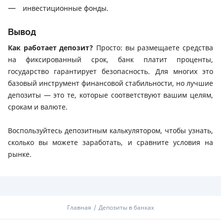
инвестиционные фонды.
Вывод
Как работает депозит?
Просто: вы размещаете средства
на фиксированный срок, банк платит проценты,
государство гарантирует безопасность. Для многих это
базовый инструмент финансовой стабильности, но лучшие
депозиты — это те, которые соответствуют вашим целям,
срокам и валюте.
Воспользуйтесь депозитным калькулятором, чтобы узнать,
сколько вы можете заработать, и сравните условия на
рынке.
Главная
Депозиты в банках