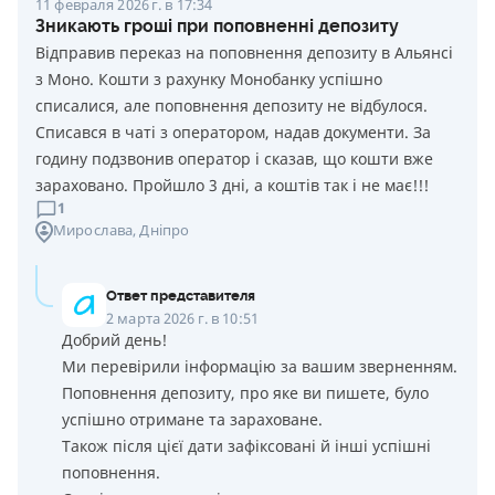
11 февраля 2026 г. в 17:34
Зникають гроші при поповненні депозиту
Відправив переказ на поповнення депозиту в Альянсі
з Моно. Кошти з рахунку Монобанку успішно
списалися, але поповнення депозиту не відбулося.
Списався в чаті з оператором, надав документи. За
годину подзвонив оператор і сказав, що кошти вже
зараховано. Пройшло 3 дні, а коштів так і не має!!!
1
Мирослава
, Дніпро
Ответ представителя
2 марта 2026 г. в 10:51
Добрий день!
Ми перевірили інформацію за вашим зверненням.
Поповнення депозиту, про яке ви пишете, було
успішно отримане та зараховане.
Також після цієї дати зафіксовані й інші успішні
поповнення.