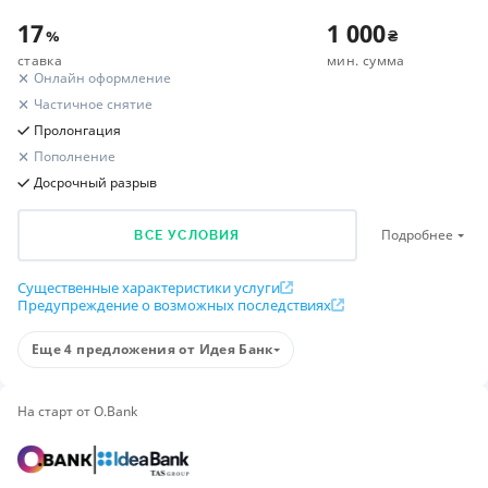
Срок вклада
6 месяцев
17
1 000
Удержаны налоги
1 798
₴
%
₴
Доход до уплаты налогов
7 819,18
₴
ставка
мин. сумма
Онлайн оформление
Условия
Частичное снятие
Сумма вклада
Пролонгация
50 000-50 000 000 ₴
Пополнение
Срок вклада
Досрочный разрыв
6 месяцев (177-212 дней)
Группа вкладчиков
Подробнее
для физических лиц
ВСЕ УСЛОВИЯ
Пополнение
Да
Существенные характеристики услуги
Предупреждение о возможных последствиях
Выплата процентов
В конце срока, Ежемесячно
Еще 4 предложения от Идея Банк
Необходимые документы
Расчет вашей прибыли
Паспорт, ИНН
6 563,29
₴
Итоговый доход
Процентные ставки
На старт от O.Bank
Сумма вклада
100 000
₴
Срок
Ставка
Бонус
Сумма
Срок вклада
6 месяцев
Удержаны налоги
1 960
₴