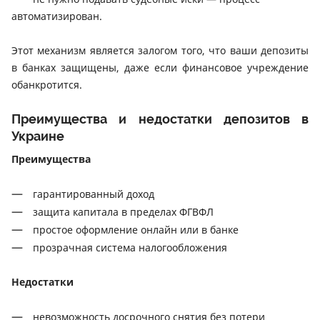
автоматизирован.
Этот механизм является залогом того, что ваши депозиты
в банках защищены, даже если финансовое учреждение
обанкротится.
Преимущества и недостатки депозитов в
Украине
Преимущества
гарантированный доход
защита капитала в пределах ФГВФЛ
простое оформление онлайн или в банке
прозрачная система налогообложения
Недостатки
невозможность досрочного снятия без потери