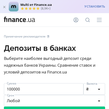
Multi от Finance.ua
УСТАНОВИТЬ
(8,9K+)
Примечание рекламодателя
Депозиты в банках
Выберите наиболее выгодный депозит среди
надежных банков Украины. Сравнение ставок и
условий депозитов на Finance.ua
Сумма
Валюта
₴
Срок
Любой