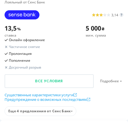
Кешбэк до 3% за пополнение депозита от Банка Альянс
Доход до уплаты налогов
15 500
₴
Лояльный от Сенс Банк
Для депозитов сроком от 3 до 12 месяцев без досрочного
Условия
расторжения, открытых в период акции, и при условии
3,14
Сумма вклада
их пополнения от 1000 грн.
10 000-50 000 000 ₴
13,5
5 000
%
₴
Срок вклада
Расчет вашей прибыли
ставка
мин. сумма
1 год
Онлайн оформление
5 856,38
₴
Итоговый доход
Группа вкладчиков
Частичное снятие
для физических лиц
Пролонгация
Сумма вклада
100 000
₴
Пополнение
Пополнение
Срок вклада
6 месяцев
Нет
Досрочный разрыв
Выплата процентов
Удержаны налоги
1 749
₴
Ежемесячно
Доход до уплаты налогов
7 605,38
₴
Необходимые документы
Подробнее
ВСЕ УСЛОВИЯ
Условия
Паспорт, ИНН
Сумма вклада
Процентные ставки
Существенные характеристики услуги
1 000-50 000 000 ₴
Предупреждение о возможных последствиях
Срок вклада
Срок
Ставка
Сумма
Пополнени
6 месяцев
Еще 4 предложения от Сенс Банк
Расчет вашей прибыли
Группа вкладчиков
2 года
12
%
10 000
-
50 000 000
₴
Нет
17 177,65
₴
для физических лиц
Итоговый доход
Пополнение