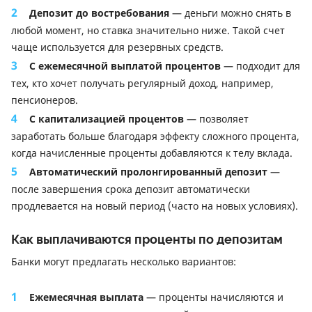
Депозит до востребования
— деньги можно снять в
любой момент, но ставка значительно ниже. Такой счет
чаще используется для резервных средств.
С ежемесячной выплатой процентов
— подходит для
тех, кто хочет получать регулярный доход, например,
пенсионеров.
С капитализацией процентов
— позволяет
заработать больше благодаря эффекту сложного процента,
когда начисленные проценты добавляются к телу вклада.
Автоматический пролонгированный депозит
—
после завершения срока депозит автоматически
продлевается на новый период (часто на новых условиях).
Как выплачиваются проценты по депозитам
Банки могут предлагать несколько вариантов:
Ежемесячная выплата
— проценты начисляются и