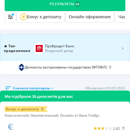
26
РЕЗУЛЬТАТЫ
Бонус к депозиту
Онлайн оформление
Части
🔥 Топ-
ПроКредит Банк
предложения
Розумний дохід
Депозиты застрахованы государством (ФГОФЛ)
Сначала популярны
Обновлено 09.08.2026
Ми підібрали 26 депозитів для вас
Бонус к депозиту
Классический, Накопительный, Онлайн от Банк Глобус
2,82