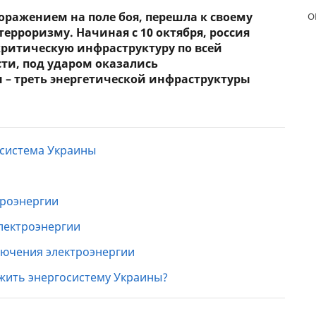
поражением на поле боя, перешла к своему
О
ЕЖЕМЕСЯЧНЫЙ ОБЗОР
ПУТЕВ
ерроризму. Начиная с 10 октября, россия
КЕШБЭКА
СТРАХ
критическую инфраструктуру по всей
ти, под ударом оказались
ПУТЕВОДИТЕЛИ ПО
ВСЕ С
 – треть энергетической инфраструктуры
БАНКОВСКИМ КАРТАМ
СТРАХ
ОТЗЫВ
КОМПА
 система Украины
ДОСТАВ
КОНТА
троэнергии
электроэнергии
лючения электроэнергии
жить энергосистему Украины?