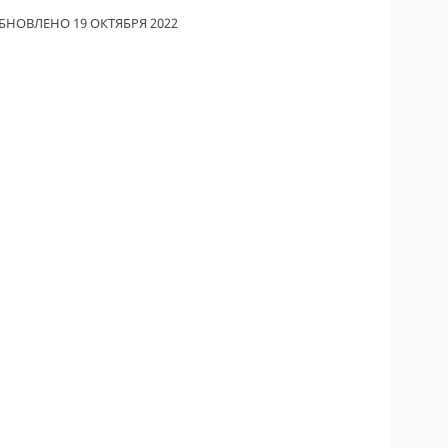
БНОВЛЕНО 19 ОКТЯБРЯ 2022
ОДИТЕЛИ ПО
ОВАНИЮ
ТРАХОВЫЕ ПОЛИСЫ
ОВЫЕ КОМПАНИИ
Ы О СТРАХОВЫХ
НИЯХ
КА И ОПЛАТА
КТЫ