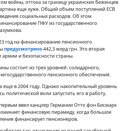
том войны, оттока за границу украинских беженцев
картина еще хуже. Общий объем поступлений ЕСВ
ведения социальных расходов. Об этом
финансирование ПФУ из государственного
азумкова.
23 год на финансирование пенсионного
ты
предусмотрено
442,3 млрд грн. Это вторая
е армии и безопасности страны.
ины состоит из трех уровней: солидарного,
негосударственного пенсионного обеспечения.
а еще в 2004 году. Однако накопительный уровень
сь политической воли запустить его в работу.
первым ввел канцлер Германии Отто фон Бисмарк
напоминает финансовую пирамиду, когда большое
еления финансирует пенсионеров.
работает так: отчисления из вашей заработной