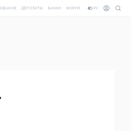
ХОВАНИЕ
ДЕПОЗИТЫ
БАНКИ
ФОРУМ
РУ
ВСЕ ДЕПОЗИТЫ
ВСЕ БАНКИ
ОВАНИЕ ЖИЛЬЯ ОТ
ДЕПОЗИТЫ В USD
ОТЗЫВЫ О БАНКАХ
И ШАХЕДОВ
ДЕПОЗИТЫ В EUR
МИКРОФИНАНСОВЫЕ
РАХОВКА ЗАГРАНИЦУ
ОРГАНИЗАЦИИ
БОНУС К ДЕПОЗИТАМ
ОТЗЫВЫ ОБ МФО
УСЛОВИЯ АКЦИИ
Я КАРТА
ВОПРОСЫ И ОТВЕТЫ
РОННАЯ ВИНЬЕТКА
ь
ДЕПОЗИТНЫЙ КАЛЬКУЛЯТОР
ЛЯ СОТРУДНИКОВ
ПУТЕВОДИТЕЛИ ПО
ASSISTANCE
СБЕРЕЖЕНИЯМ
ОВАНИЕ ОТ
СТНЫХ СЛУЧАЕВ