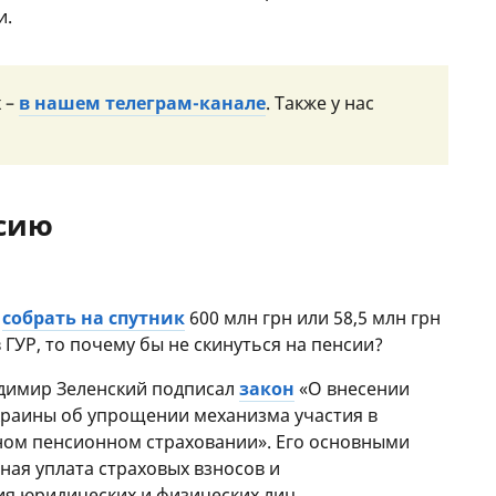
и.
 –
в нашем телеграм-канале
. Также у нас
нсию
й
собрать на спутник
600 млн грн или 58,5 млн грн
 ГУР, то почему бы не скинуться на пенсии?
адимир Зеленский подписал
закон
«О внесении
краины об упрощении механизма участия в
ом пенсионном страховании». Его основными
ая уплата страховых взносов и
я юридических и физических лиц.