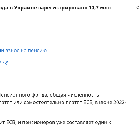
года в Украине зарегистрировано 10,7 млн
О
ЕЖЕМЕСЯЧНЫЙ ОБЗОР
ПУТЕВ
КЕШБЭКА
СТРАХ
ПУТЕВОДИТЕЛИ ПО
ВСЕ С
БАНКОВСКИМ КАРТАМ
СТРАХ
ый взнос на пенсию
ОТЗЫВ
КОМПА
году
ДОСТАВ
КОНТА
енсионного фонда, общая численность
латят или самостоятельно платят ЕСВ, в июне 2022-
ит ЕСВ, и пенсионеров уже составляет один к