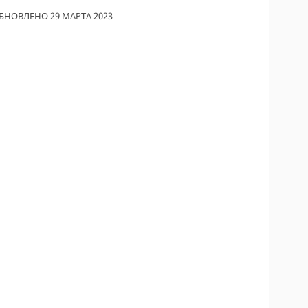
БНОВЛЕНО 29 МАРТА 2023
ОДИТЕЛИ ПО
ОВАНИЮ
ТРАХОВЫЕ ПОЛИСЫ
ОВЫЕ КОМПАНИИ
Ы О СТРАХОВЫХ
НИЯХ
КА И ОПЛАТА
КТЫ