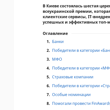
В Киеве состоялась шестая цер
всеукраинской премии, котора
клиентские сервисы, IT-внедре
успешных и эффективных топ-
Оглавление
1.
Банки
2.
Победители в категории «Бан
3.
МФО
4.
Победители в категории «М
5.
Страховые компании
6.
Победители в категории «Ст
7.
Особые номинации
8.
Помогали провести FinAward