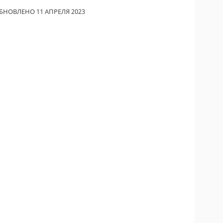
БНОВЛЕНО 11 АПРЕЛЯ 2023
ОДИТЕЛИ ПО
ОВАНИЮ
ТРАХОВЫЕ ПОЛИСЫ
ОВЫЕ КОМПАНИИ
Ы О СТРАХОВЫХ
НИЯХ
КА И ОПЛАТА
КТЫ