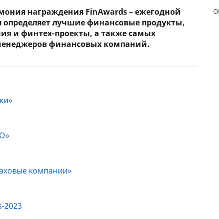
емония награждения FinAwards – ежегодной
О
ЕЖЕМЕСЯЧНЫЙ ОБЗОР
ПУТЕВ
я определяет лучшие финансовые продукты,
КЕШБЭКА
СТРАХ
ния и финтех-проекты, а также самых
менеджеров финансовых компаний.
ПУТЕВОДИТЕЛИ ПО
ВСЕ С
БАНКОВСКИМ КАРТАМ
СТРАХ
ОТЗЫВ
КОМПА
ки»
ДОСТАВ
КОНТА
ФО»
раховые компании»
s-2023