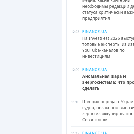
медиа: какие критерии
необходимы редакции д
статуса критически важ
предприятия
12:23
FINANCE.UA
На InvestFest 2026 высту
топовые эксперты из из
YouTube-каналов по
инвестициям
12:00
FINANCE.UA
Аномальная жара и
энергосистема: что пр
сделать
Швеция передаст Украи
11:49
судно, незаконно вывоз
зерно из оккупированно
Севастополя
11:12
FINANCE.UA