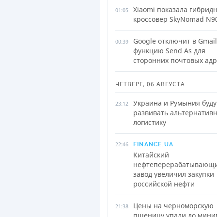
Xiaomi показала гибрид
01:05
кроссовер SkyNomad N90
Google отключит в Gmail
00:39
функцию Send As для
сторонних почтовых адр
ЧЕТВЕРГ, 06 АВГУСТА
Украина и Румыния буду
23:12
развивать альтернатив
логистику
22:46
FINANCE.UA
Китайский
нефтеперерабатывающ
завод увеличил закупки
российской нефти
Цены на черноморскую
21:38
пшеницу упали до мини