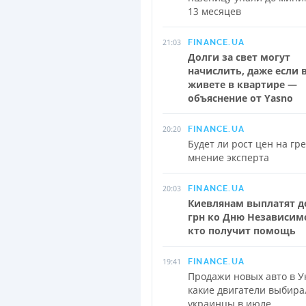
13 месяцев
21:03
FINANCE.UA
Долги за свет могут
начислить, даже если 
живете в квартире —
объяснение от Yasno
20:20
FINANCE.UA
Будет ли рост цен на гр
мнение эксперта
20:03
FINANCE.UA
Киевлянам выплатят д
грн ко Дню Независим
кто получит помощь
19:41
FINANCE.UA
Продажи новых авто в У
какие двигатели выбира
украинцы в июле