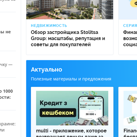
НЕДВИЖИМОСТЬ
СЕРИ
вы не
Обзор застройщика Stolitsa
Фина
Group: масштабы, репутация и
возм
советы для покупателей
социа
ечку —
Актуально
Полезные материалы и предложения
о 1000
ости:
краине:
ли
multi - приложение, которое
Finan
возвращает деньги даже за
бесп