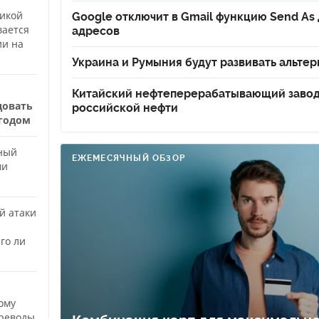
икой
Google отключит в Gmail функцию Send As
вается
адресов
ии на
Украина и Румыния будут развивать альте
Китайский нефтеперерабатывающий завод 
довать
российской нефти
годом
ный
ЕЖЕМЕСЯЧНЫЙ ОБЗОР
ми
й атаки
го ли
ому
ереводы