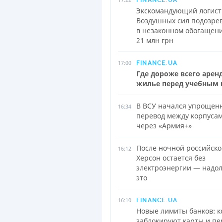
FINANCE.UA
Экскомандующий логист
Воздушных сил подозре
в незаконном обогащен
21 млн грн
17:00
FINANCE.UA
Где дороже всего арен
жилье перед учебным 
В ВСУ начался упрощен
16:34
перевод между корпуса
через «Армия+»
После ночной российско
16:12
Херсон остается без
электроэнергии — надол
это
16:10
FINANCE.UA
Новые лимиты банков: к
заблокируют карты и п