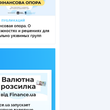
Я ПУБЛИКАЦИЙ
нсовая опора. О
ожностях и решениях для
льно уязвимых групп
ce.ua запускает
латную валютную