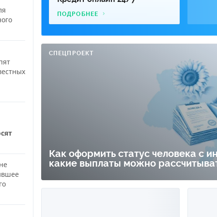
ля
ПОДРОБНЕЕ
ного
СПЕЦПРОЕКТ
пят
вестных
осят
Как оформить статус человека с и
какие выплаты можно рассчитыва
не
ившее
го