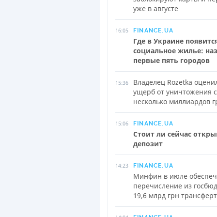
уже в августе
16:05
FINANCE.UA
Где в Украине появитс
социальное жилье: на
первые пять городов
Владелец Rozetka оцени
15:36
ущерб от уничтожения с
несколько миллиардов г
15:06
FINANCE.UA
Стоит ли сейчас откры
депозит
14:23
FINANCE.UA
Минфин в июле обеспе
перечисление из госбю
19,6 млрд грн трансфер