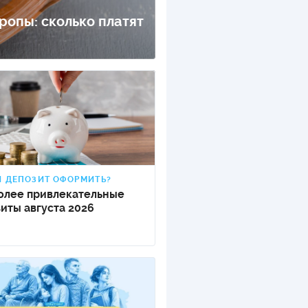
ропы: сколько платят
ОДИТЕЛИ ПО
ОВАНИЮ
ТРАХОВЫЕ ПОЛИСЫ
ОВЫЕ КОМПАНИИ
Ы О СТРАХОВЫХ
НИЯХ
КА И ОПЛАТА
Й ДЕПОЗИТ ОФОРМИТЬ?
КТЫ
олее привлекательные
иты августа 2026