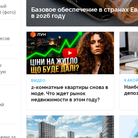
ный
Базовое обеспечение в странах Ев
ЕЖЕМЕСЯЧНЫЙ ОБЗОР
ПУТЕВ
 (фото)
в 2026 году
КЕШБЭКА
СТРАХ
ПУТЕВОДИТЕЛИ ПО
ВСЕ С
БАНКОВСКИМ КАРТАМ
есов
СТРАХ
ОТЗЫВ
КОМПА
т
ную
ДОСТАВ
КАКО
ВИДЕО
КОНТА
Наиб
2-комнатные квартиры снова в
депоз
моде. Что ждет рынок
недвижимости в этом году?
ий
мума за