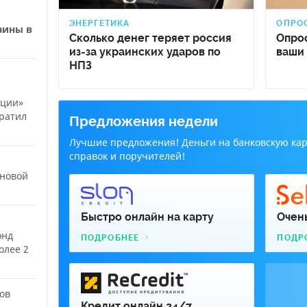
ОПРО
ЭНЕРГЕТИКА
аины в
Опрос
Сколько денег теряет россия
ваши 
из-за украинских ударов по
НПЗ
иции»
ратил
Предложения недели
Лучшие предложения! Деньги на банковскую карт
справок и поручителей!
 новой
Быстро онлайн на карту
Очен
онд
ПОДРОБНЕЕ
ПОДР
олее 2
ов
Кредит онлайн 24/7