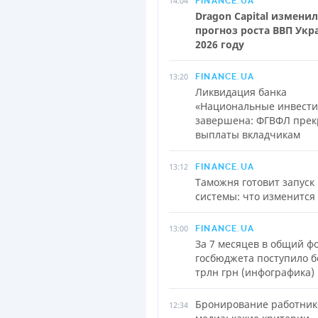
14:04
FINANCE.UA
Dragon Capital изменил
прогноз роста ВВП Укр
2026 году
13:20
FINANCE.UA
Ликвидация банка
«Национальные инвест
завершена: ФГВФЛ прек
выплаты вкладчикам
13:12
FINANCE.UA
Таможня готовит запуск
системы: что изменится
13:00
FINANCE.UA
За 7 месяцев в общий ф
госбюджета поступило б
трлн грн (инфографика)
Бронирование работник
12:34