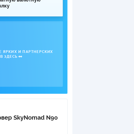
ылку
Е ЯРКИХ И ПАРТНЕРСКИХ
В ЗДЕСЬ 👀
совер SkyNomad N90