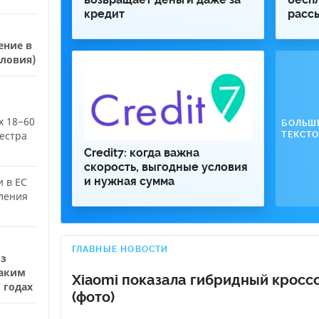
кредит
расс
ение в
словия)
 18−60
БОЛЬШ
еестра
ТЕКСТО
Credit7: когда важна
скорость, выгодные условия
и нужная сумма
 в ЕС
ления
ГЛАВНЫЕ НОВОСТИ
оз
каким
Xiaomi показала гибридный крос
 годах
(фото)