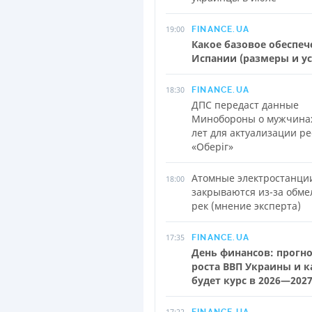
19:00
FINANCE.UA
Какое базовое обеспеч
Испании (размеры и у
18:30
FINANCE.UA
ДПС передаст данные
Минобороны о мужчинах
лет для актуализации р
«Оберіг»
Атомные электростанции
18:00
закрываются из-за обме
рек (мнение эксперта)
17:35
FINANCE.UA
День финансов: прогн
роста ВВП Украины и 
будет курс в 2026—2027
17:22