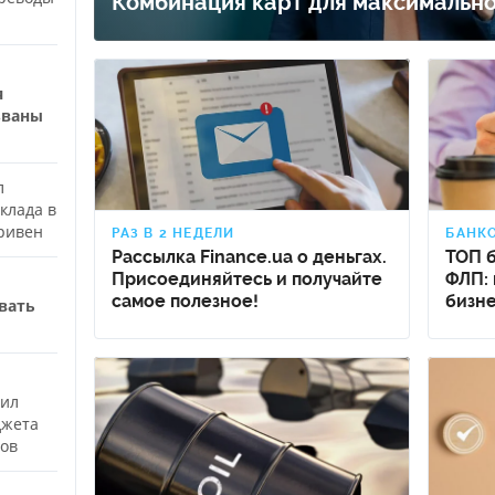
Комбинация карт для максимально
я
званы
л
клада в
ривен
РАЗ В 2 НЕДЕЛИ
БАНКО
Рассылка Finance.ua о деньгах.
ТОП 
Присоединяйтесь и получайте
ФЛП: 
самое полезное!
бизне
вать
чил
джета
тов