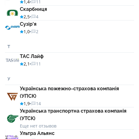
1,4
11
Скарбниця
2,5
4
Сузір'я
1,0
2
Т
ТАС Лайф
2,1
11
У
Українська пожежно-страхова компанія
(УПСК)
1,9
14
Українська транспортна страхова компанія
(УТСК)
Еще нет отзывов
Ультра Альянс