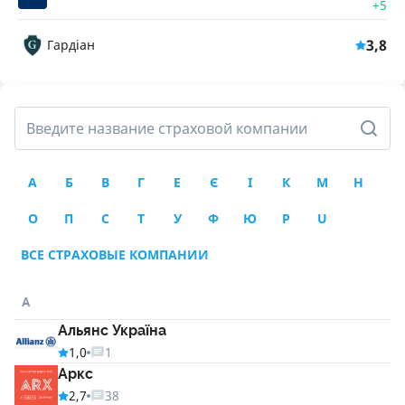
+5
3,8
Гардіан
А
Б
В
Г
Е
Є
І
К
М
Н
О
П
С
Т
У
Ф
Ю
P
U
ВСЕ СТРАХОВЫЕ КОМПАНИИ
А
Альянс Україна
1,0
1
Аркс
2,7
38