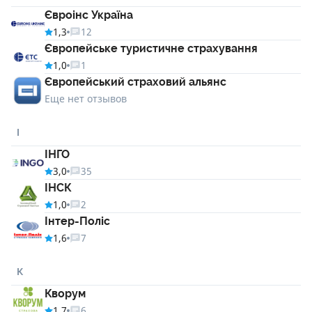
Євроінс Україна
1,3
12
Європейське туристичне страхування
1,0
1
Європейський страховий альянс
Еще нет отзывов
І
ІНГО
3,0
35
ІНСК
1,0
2
Інтер-Поліс
1,6
7
К
Кворум
1,7
6