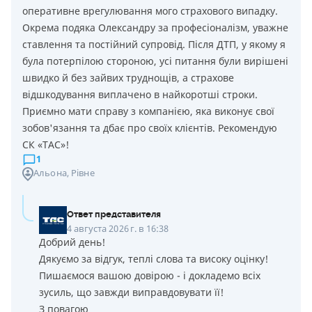
оперативне врегулювання мого страхового випадку.
Окрема подяка Олександру за професіоналізм, уважне
ставлення та постійний супровід. Після ДТП, у якому я
була потерпілою стороною, усі питання були вирішені
швидко й без зайвих труднощів, а страхове
відшкодування виплачено в найкоротші строки.
Приємно мати справу з компанією, яка виконує свої
зобов'язання та дбає про своїх клієнтів. Рекомендую
СК «ТАС»!
1
Альона
, Рівне
Ответ представителя
4 августа 2026 г. в 16:38
Добрий день!
Дякуємо за відгук, теплі слова та високу оцінку!
Пишаємося вашою довірою - і докладемо всіх
зусиль, що завжди виправдовувати її!
З повагою