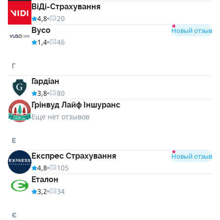
ВіДі-Страхування
4,8
20
Вусо
Новый отзыв
1,4
46
Г
Гардіан
3,8
80
Грінвуд Лайф Іншуранс
Еще нет отзывов
Е
Експрес Страхування
Новый отзыв
4,8
105
Еталон
3,2
34
Є