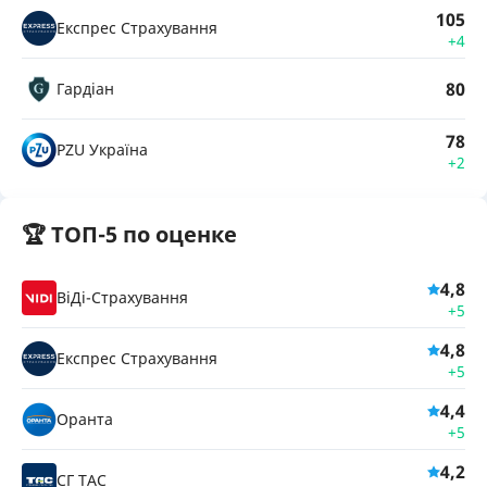
105
Експрес Страхування
+4
80
Гардіан
78
PZU Україна
+2
🏆 ТОП-5 по оценке
4,8
ВіДі-Страхування
+5
4,8
Експрес Страхування
+5
4,4
Оранта
+5
4,2
СГ ТАС