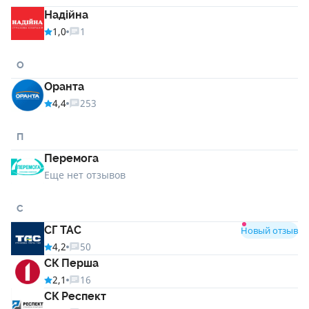
Надійна
1,0
1
О
Оранта
4,4
253
П
Перемога
Еще нет отзывов
С
СГ ТАС
Новый отзыв
4,2
50
СК Перша
2,1
16
СК Респект