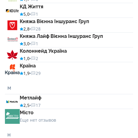
КД Життя
5,0
1
Княжа Вієнна Іншуранс Груп
2,8
28
Княжа Лайф Вієнна Іншуранс Груп
3,0
1
Колоннейд Україна
1,0
2
Країна
1,9
29
М
Метлайф
2,5
17
Місто
Еще нет отзывов
Н