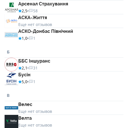
Арсенал Страхування
2,5
58
АСКА-Життя
Еще нет отзывов
АСКО-Донбас Північний
1,0
1
Б
ББС Іншуранс
2,1
31
Бусін
5,0
1
В
Велес
Еще нет отзывов
Велта
Еще нет отзывов