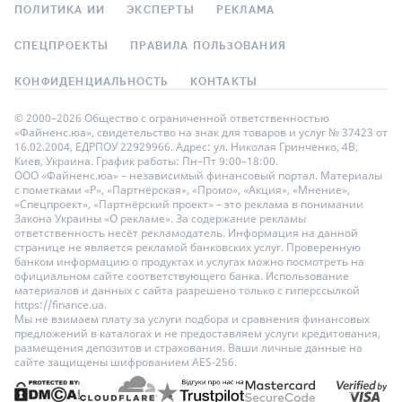
ПОЛИТИКА ИИ
ЭКСПЕРТЫ
РЕКЛАМА
СПЕЦПРОЕКТЫ
ПРАВИЛА ПОЛЬЗОВАНИЯ
КОНФИДЕНЦИАЛЬНОСТЬ
КОНТАКТЫ
© 2000–2026 Общество с ограниченной ответственностью
«Файненс.юа», свидетельство на знак для товаров и услуг № 37423 от
16.02.2004, ЕДРПОУ 22929966. Адрес: ул. Николая Гринченко, 4В,
Киев, Украина. График работы: Пн–Пт 9:00–18:00.
ООО «Файненс.юа» – независимый финансовый портал. Материалы
с пометками «Р», «Партнёрская», «Промо», «Акция», «Мнение»,
«Спецпроект», «Партнёрский проект» – это реклама в понимании
Закона Украины «О рекламе». За содержание рекламы
ответственность несёт рекламодатель. Информация на данной
странице не является рекламой банковских услуг. Проверенную
банком информацию о продуктах и услугах можно посмотреть на
официальном сайте соответствующего банка. Использование
материалов и данных с сайта разрешено только с гиперссылкой
https://finance.ua.
Мы не взимаем плату за услуги подбора и сравнения финансовых
предложений в каталогах и не предоставляем услуги кредитования,
размещения депозитов и страхования. Ваши личные данные на
сайте защищены шифрованием AES-256.