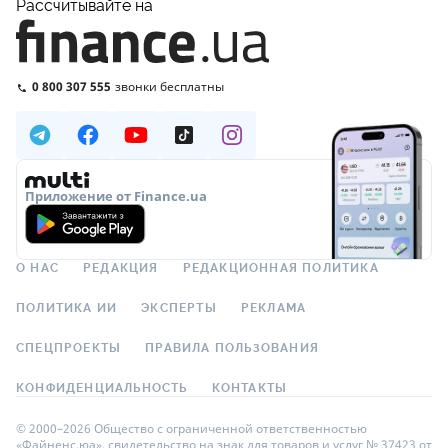
Рассчитывайте на
0 800 307 555
звонки бесплатны
Приложение от Finance.ua
О НАС
РЕДАКЦИЯ
РЕДАКЦИОННАЯ ПОЛИТИКА
ПОЛИТИКА ИИ
ЭКСПЕРТЫ
РЕКЛАМА
СПЕЦПРОЕКТЫ
ПРАВИЛА ПОЛЬЗОВАНИЯ
КОНФИДЕНЦИАЛЬНОСТЬ
КОНТАКТЫ
© 2000–2026 Общество с ограниченной ответственностью
«Файненс.юа», свидетельство на знак для товаров и услуг № 37423 от