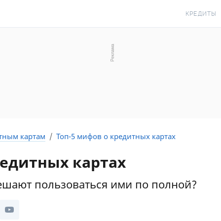
КРЕДИТЫ
КРЕДИТ О
КРЕДИТ Н
КРЕДИТ КР
КРЕДИТ БЕ
С ПЛОХОЙ 
ИСТОРИЕЙ
тным картам
Топ-5 мифов о кредитных картах
КРЕДИТ С 
редитных картах
ПЕРИОДОМ
СТАТЬИ ПР
ешают пользоваться ими по полной?
ПОДБОР КР
ИПОТЕКА