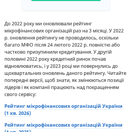
контакт-центрів: час очікування відповіді на
дзвінок, оперативність і якість відповідей на
поставлені запитання.
До 2022 року ми оновлювали рейтинг
Четверте. Ми занижували місце в рейтингу,
мікрофінансових організацій раз на 3 місяці. У 2022
якщо на сайті одна і та ж інформація вказана
р. оновлення рейтингу не проводилось, оскільки
по-різному. Наприклад, в одному місці сказано,
багато МФО після 24 лютого 2022 р. повністю або
що максимальна сума кредиту становить 15
частково призупинили кредитування. У другій
000 гривень, а в іншому — 10 000.
половині 2022 року кредитний ринок почав
П’яте. Якщо дві компанії набрали однакову
відновлюватись, і у 2023 році ми повернулись до
кількість балів, то вище в рейтингу стоятиме
щоквартальних оновлень даного рейтингу. Читайте
та, що має програму лояльності.
попередні версії, щоб знати, як змінюються позиції
Шосте. Якщо дві компанії набрали однакову
лідерів і як компанії працюють над покращенням
кількість балів, то вище в рейтингу стоятиме
свого сервісу:
та, яка має більш ранню дату реєстрації.
Рейтинг мікрофінансових організацій України
Ми постійно оновлюємо цей рейтинг. Оскільки
(1 кв. 2026)
нові МФО 2026 в Україні
напевно з’являться,
тому ми оцінимо якість і їхніх послуг.
Рейтинг мікрофінансових організацій України