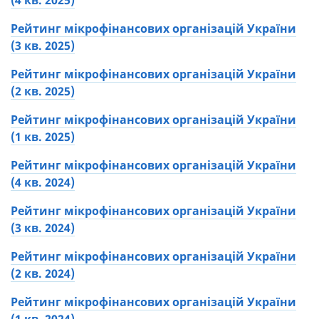
(4 кв. 2025)
До уваги представників МФО: якщо ваша
компанія має ліцензію НБУ, кредитує онлайн
Рейтинг мікрофінансових організацій України
нових клієнтів, ще не представлена в даному
(3 кв. 2025)
рейтингу, а ви хочете подати заявку на участь,
Рейтинг мікрофінансових організацій України
напишіть нам на
info@mail.finance.ua
, вказавши
(2 кв. 2025)
посилання на цей рейтинг, на сайт МФО,
юридичну назву і код ЄДРПОУ компанії.
Рейтинг мікрофінансових організацій України
(1 кв. 2025)
Рейтинг мікрофінансових організацій України
(4 кв. 2024)
Рейтинг мікрофінансових організацій України
(3 кв. 2024)
Рейтинг мікрофінансових організацій України
(2 кв. 2024)
Рейтинг мікрофінансових організацій України