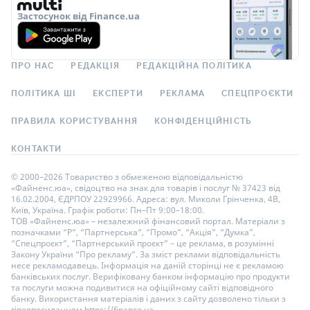
Застосунок від Finance.ua
ПРО НАС
РЕДАКЦІЯ
РЕДАКЦІЙНА ПОЛІТИКА
ПОЛІТИКА ШІ
ЕКСПЕРТИ
РЕКЛАМА
СПЕЦПРОЄКТИ
ПРАВИЛА КОРИСТУВАННЯ
КОНФІДЕНЦІЙНІСТЬ
КОНТАКТИ
© 2000–2026 Товариство з обмеженою відповідальністю
«Файненс.юа», свідоцтво на знак для товарів і послуг № 37423 від
16.02.2004, ЄДРПОУ 22929966. Адреса: вул. Миколи Грінченка, 4В,
Київ, Україна. Графік роботи: Пн–Пт 9:00–18:00.
ТОВ «Файненс.юа» – незалежний фінансовий портал. Матеріали з
позначками “Р”, “Партнерська”, “Промо”, “Акція”, “Думка”,
“Спецпроєкт”, “Партнерський проєкт” – це реклама, в розумінні
Закону України “Про рекламу”. За зміст реклами відповідальність
несе рекламодавець. Інформація на даній сторінці не є рекламою
банківських послуг. Верифіковану банком інформацію про продукти
та послуги можна подивитися на офіційному сайті відповідного
банку. Використання матеріалів і даних з сайту дозволено тільки з
гіперпосиланням https://finance.ua.