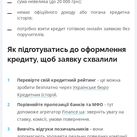
сума невелика (до 20 000 грн);
немає офіційного доходу або погана кредитна
історія;
потрібно взяти кредит готівкою онлайн заявкою без
поручителів.
Як підготуватись до оформлення
кредиту, щоб заявку схвалили
Перевірте свій кредитний рейтинг
- це можна
зробити безплатно через
Українське бюро
Кредитних Історій
.
Порівняйте пропозиції банків та МФО
- тут
допоможе агрегатор
Finance.ua
: зверніть увагу на
ставку, комісії, умови повернення.
Вивчіть відгуки позичальників -
вони
допомагають зрозуміти реальну поведінку компанії.