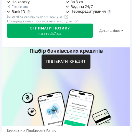
На картку
За 3 хв
Готівкою
Видача 24/7
Перекредитування
Bank ID
Істотні характеристики послуги
Попередження про можливі наслідки
ОТРИМАТИ ПОЗИКУ
Детальніше
на
credit7.ua
Підбір банківських кредитів
Акція: «Кешбек за друга»
Клієнт ділиться реферальним посиланням з другом.
ПІДІБРАТИ КРЕДИТ
Коли друг реєструється та отримує перший кредит
(від 1000 грн), клієнт автоматично отримує 400 грн
кешбеку. Акція триває до 10.12.2026
🥉 Бронза FinAwards 2026
Бронзовий призер FinAwards 2026 «Найкраща програма
лояльності»
Перший займ
вiд 0,01%/день до 30 000 ₴
Повторний займ
Кредит від ПроКредит Банку