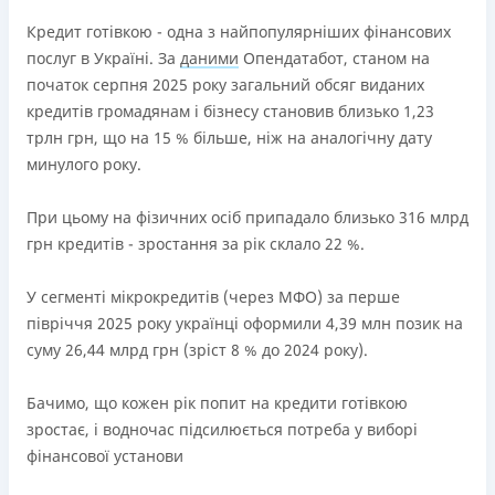
переоформлена НБУ 14.03.2024
Кредит готівкою - одна з найпопулярніших фінансових
Вся інформація про кредит
послуг в Україні. За
даними
Опендатабот, станом на
початок серпня 2025 року загальний обсяг виданих
кредитів громадянам і бізнесу становив близько 1,23
Детальніше
ОТРИМАТИ ПОЗИКУ
трлн грн, що на 15 % більше, ніж на аналогічну дату
минулого року.
При цьому на фізичних осіб припадало близько 316 млрд
грн кредитів - зростання за рік склало 22 %.
У сегменті мікрокредитів (через МФО) за перше
півріччя 2025 року українці оформили 4,39 млн позик на
суму 26,44 млрд грн (зріст 8 % до 2024 року).
Бачимо, що кожен рік попит на кредити готівкою
зростає, і водночас підсилюється потреба у виборі
фінансової установи