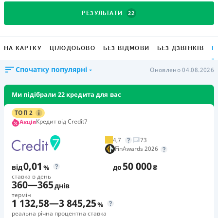
22
РЕЗУЛЬТАТИ
НА КАРТКУ
ЦІЛОДОБОВО
БЕЗ ВІДМОВИ
БЕЗ ДЗВІНКІВ
Г
Спочатку популярні
Оновлено 04.08.2026
Ми підібрали 22 кредита для вас
ТОП 2
Кредит від Credit7
Акція
4,7
73
FinAwards 2026
0,01
50 000
від
%
до
₴
ставка в день
360
—
365
днів
термін
1 132,58
—
3 845,25
%
реальна річна процентна ставка