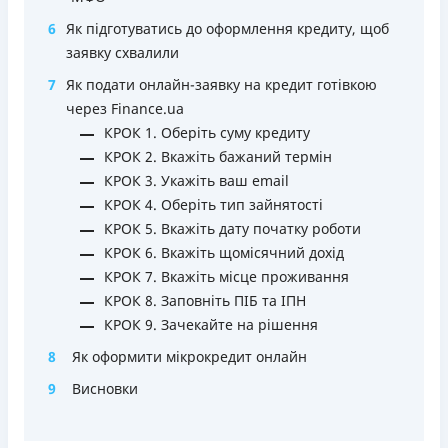
Зручний додаток для оформлення та управління
6
Як підготуватись до оформлення кредиту, щоб
платіжною карткою та кредитним лімітом (відсутність
заявку схвалили
необхідності спілкуватися з контакт центром)
7
Як подати онлайн-заявку на кредит готівкою
Строк користування кредитним лімітом необмежений
через Finance.ua
при вчасному обслуговуванні (строк кредитної лінії 5
КРОК 1. Оберіть суму кредиту
років з можливістю пролонгації)
КРОК 2. Вкажіть бажаний термін
Можна використовувати ліміт на будь які споживчі
КРОК 3. Укажіть ваш email
потреби
КРОК 4. Оберіть тип зайнятості
Недоліки
КРОК 5. Вкажіть дату початку роботи
Нема програми лояльності для постійних клієнтів
КРОК 6. Вкажіть щомісячний дохід
Нема кредиту для юросіб (ФОП)
КРОК 7. Вкажіть місце проживання
Немає цілодобової підтримки
по телефону, в Viber,
КРОК 8. Заповніть ПІБ та ІПН
Telegram, Facebook
КРОК 9. Зачекайте на рішення
Погашення
8
Як оформити мікрокредит онлайн
Онлайн (через сайт або інтернет-банкінг)
9
Висновки
Через термінали самообслуговування
Ліцензія НБУ