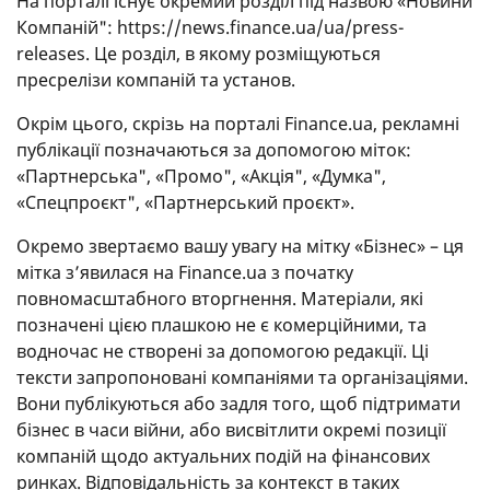
На порталі існує окремий розділ під назвою «Новини
Компаній": https://news.finance.ua/ua/press-
releases. Це розділ, в якому розміщуються
пресрелізи компаній та установ.
Окрім цього, скрізь на порталі Finance.ua, рекламні
публікації позначаються за допомогою міток:
«Партнерська", «Промо", «Акція", «Думка",
«Спецпроєкт", «Партнерський проєкт».
Окремо звертаємо вашу увагу на мітку «Бізнес» – ця
мітка з’явилася на Finance.ua з початку
повномасштабного вторгнення. Матеріали, які
позначені цією плашкою не є комерційними, та
водночас не створені за допомогою редакції. Ці
тексти запропоновані компаніями та організаціями.
Вони публікуються або задля того, щоб підтримати
бізнес в часи війни, або висвітлити окремі позиції
компаній щодо актуальних подій на фінансових
ринках. Відповідальність за контекст в таких