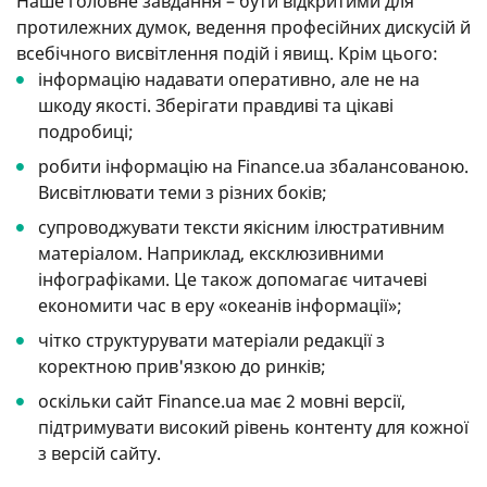
Наше головне завдання – бути відкритими для
протилежних думок, ведення професійних дискусій й
всебічного висвітлення подій і явищ. Крім цього:
інформацію надавати оперативно, але не на
шкоду якості. Зберігати правдиві та цікаві
подробиці;
робити інформацію на Finance.ua збалансованою.
Висвітлювати теми з різних боків;
супроводжувати тексти якісним ілюстративним
матеріалом. Наприклад, ексклюзивними
інфографіками. Це також допомагає читачеві
економити час в еру «океанів інформації»;
чітко структурувати матеріали редакції з
коректною прив'язкою до ринків;
оскільки сайт Finance.ua має 2 мовні версії,
підтримувати високий рівень контенту для кожної
з версій сайту.