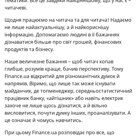
тематики. Все це завдяки найціннішому, що у нас є –
читачеві.
Щодня працюємо на читача та для читача! Надаємо
не лише найактуальнішу, а й найкориснішу
інформацію. Допомагаємо людині в її бажаннях
дізнаватися більше про світ грошей, фінансових
продуктів та бізнесу.
Наше величезне бажання – щоб читач копав
глибше, розумів краще, бачив перспективу. Тому
Finance.ua відкритий для різноманітних думок й
напрямів. Віримо, що лише так може існувати
майданчик, де топменеджер, середньостатистичний
працівник банку, «айтішник» або навіть електрик
захоче не лише щось дізнатися, а й вільно
висловитися, почути думку інших, проаналізувати. А
це означає й чомусь навчитись.
При цьому Finance.ua розповідає про все, що