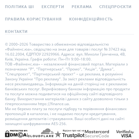
ПОЛІТИКА ШІ
ЕКСПЕРТИ
РЕКЛАМА
СПЕЦПРОЄКТИ
ПРАВИЛА КОРИСТУВАННЯ
КОНФІДЕНЦІЙНІСТЬ
КОНТАКТИ
© 2000–2026 Товариство з обмеженою відповідальністю
«Файненс.юа», свідоцтво на знак для товарів і послуг № 37423 від
16.02.2004, ЄДРПОУ 22929966. Адреса: вул. Миколи Грінченка, 4В,
Київ, Україна. Графік роботи: Пн–Пт 9:00–18:00.
ТОВ «Файненс.юа» – незалежний фінансовий портал. Матеріали з
позначками “Р”, “Партнерська”, “Промо”, “Акція”, “Думка”,
“Спецпроєкт”, “Партнерський проєкт” – це реклама, в розумінні
Закону України “Про рекламу”. За зміст реклами відповідальність
несе рекламодавець. Інформація на даній сторінці не є рекламою
банківських послуг. Верифіковану банком інформацію про продукти
та послуги можна подивитися на офіційному сайті відповідного
банку. Використання матеріалів і даних з сайту дозволено тільки з
гіперпосиланням https://finance.ua.
Ми не беремо плату за послуги підбору та порівняння фінансових
пропозицій в каталогах, і не надаємо послуги кредитування,
розміщення депозитів і страхування. Ваші особисті дані на сайті
захищені шифруванням AES-256.