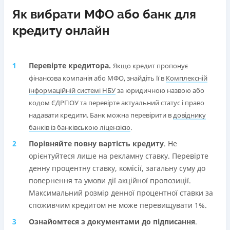
Як вибрати МФО або банк для
кредиту онлайн
Перевірте кредитора.
Якщо кредит пропонує
фінансова компанія або МФО, знайдіть її в
Комплексній
інформаційній системі НБУ
за юридичною назвою або
кодом ЄДРПОУ та перевірте актуальний статус і право
надавати кредити. Банк можна перевірити в
довіднику
банків із банківською ліцензією
.
Порівняйте повну вартість кредиту
. Не
орієнтуйтеся лише на рекламну ставку. Перевірте
денну процентну ставку, комісії, загальну суму до
повернення та умови дії акційної пропозиції.
Максимальний розмір денної процентної ставки за
споживчим кредитом не може перевищувати 1%.
Ознайомтеся з документами до підписання
.