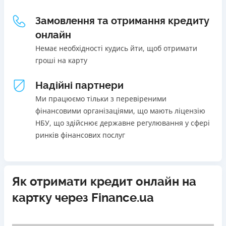
Щомісячна комісія
Погашення
Замовлення та отримання кредиту
В касах і терміналах відділень
від 0%
онлайн
Онлайн (через сайт або інтернет-банкінг)
Переваги
Немає необхідності кудись йти, щоб отримати
Через термінали самообслуговування
Акція: ставка 0,01% на перший платіж за умови
гроші на карту
Через термінали Приватбанку
використання промокоду;
Ліцензія НБУ
Швидкий онлайн кредит на банківську картку без
Надійні партнери
Ліцензія переоформлена 27.03.2024 р.
застави та поручителів;
Ми працюємо тільки з перевіреними
Вся інформація про кредит
Процес повністю автоматизований і займає до 5
фінансовими організаціями, що мають ліцензію
хвилин;
НБУ, що здійснює державне регулювання у сфері
Видача коштів відбувається цілодобово по всій
ринків фінансових послуг
Детальніше
ОТРИМАТИ ПОЗИКУ
території України;
Верифікація BankID.
Недоліки
Як отримати кредит онлайн на
Нема програми лояльності для постійних клієнтів
картку через Finance.ua
Нема кредиту для юросіб (ФОП)
Немає цілодобової підтримки
по телефону, в Viber,
Telegram, Facebook