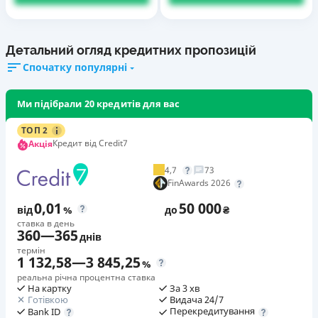
Детальний огляд кредитних пропозицій
Спочатку популярні
Ми підібрали 20 кредитів для вас
ТОП 2
Кредит від Credit7
Акція
4,7
73
FinAwards 2026
0,01
50 000
від
%
до
₴
ставка в день
360
—
365
днів
термін
1 132,58
—
3 845,25
%
реальна річна процентна ставка
На картку
За 3 хв
Готівкою
Видача 24/7
Перекредитування
Bank ID