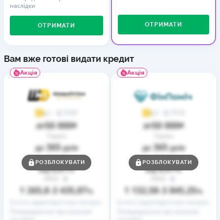
наслідки
ОТРИМАТИ
ОТРИМАТИ
Вам вже готові видати кредит
Акція
Акція
37
73
4,1
4,7
50 000
50 000
до
₴
до
₴
Термін
Термін
365
365
до
днів
до
днів
Ставка
Ставка
РОЗБЛОКУВАТИ
РОЗБЛОКУВАТИ
0,01
0,01
від
%
від
%
РРПС
РРПС
1 265,8
3 435,87
1 132,58
3 845,25
–
%
–
%
Істотні характеристики послуги
Істотні характеристики послуги
Попередження про можливі
Попередження про можливі
наслідки
наслідки