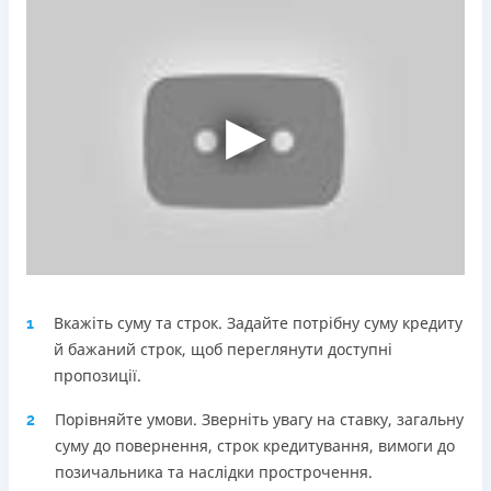
Погашення
Оплата на розрахунковий рахунок
Онлайн (через сайт або інтернет-банкінг)
Через термінали Приватбанку
Через термінали самообслуговування
Ліцензія НБУ
Ліцензія переоформлена 18.03.2024 р.
Вся інформація про кредит
Детальніше
ОТРИМАТИ ПОЗИКУ
Вкажіть суму та строк. Задайте потрібну суму кредиту
1
й бажаний строк, щоб переглянути доступні
пропозиції.
Порівняйте умови. Зверніть увагу на ставку, загальну
2
суму до повернення, строк кредитування, вимоги до
позичальника та наслідки прострочення.