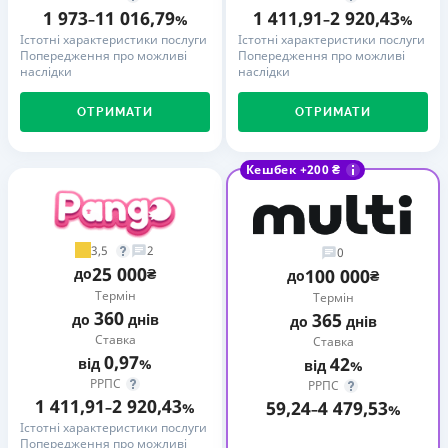
1 973
11 016,79
1 411,91
2 920,43
–
%
–
%
Істотні характеристики послуги
Істотні характеристики послуги
Попередження про можливі
Попередження про можливі
наслідки
наслідки
ОТРИМАТИ
ОТРИМАТИ
Кешбек +200 ₴
3,5
2
0
25 000
до
₴
100 000
до
₴
Термін
Термін
360
365
до
днів
до
днів
Ставка
Ставка
0,97
42
від
%
від
%
РРПС
РРПС
1 411,91
2 920,43
59,24
4 479,53
–
%
–
%
Істотні характеристики послуги
Попередження про можливі