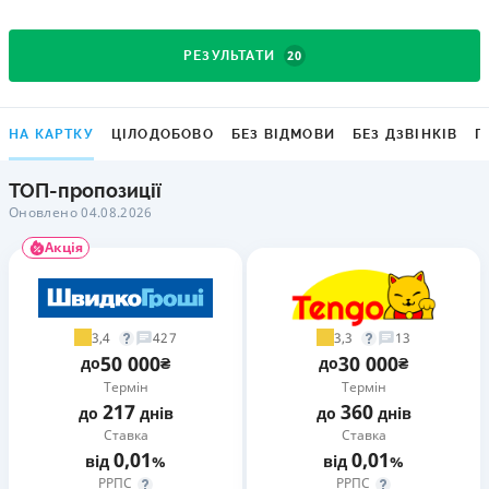
20
РЕЗУЛЬТАТИ
НА КАРТКУ
ЦІЛОДОБОВО
БЕЗ ВІДМОВИ
БЕЗ ДЗВІНКІВ
Г
ТОП-пропозиції
Оновлено 04.08.2026
Акція
3,4
3,3
427
13
50 000
30 000
до
₴
до
₴
Термін
Термін
217
360
до
днів
до
днів
Ставка
Ставка
0,01
0,01
від
%
від
%
РРПС
РРПС