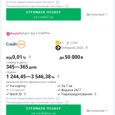
Істотні характеристики послуги
Попередження про можливі наслідки
ОТРИМАТИ ПОЗИКУ
Детальніше
на
credit7.ua
Акція: «Кешбек за друга»
Кредит від CreditPlus
Акція
Клієнт ділиться реферальним посиланням з другом.
4,1
43
Коли друг реєструється та отримує перший кредит
FinAwards 2026
(від 1000 грн), клієнт автоматично отримує 400 грн
0,01
50 000
кешбеку. Акція триває до 10.12.2026
від
%
до
₴
ставка в день
345
—
365
днів
🥉 Бронза FinAwards 2026
термін
Бронзовий призер FinAwards 2026 «Найкраща програма
1 244,45
—
3 546,38
%
лояльності»
реальна річна процентна ставка
На картку
За 7 хв
Перший займ
Готівкою
Видача 24/7
вiд 0,01%/день до 30 000 ₴
Перекредитування
Bank ID
Істотні характеристики послуги
Повторний займ
Попередження про можливі наслідки
вiд 0,95%/день до 50 000 ₴
ОТРИМАТИ ПОЗИКУ
Детальніше
Додаткова комісія за дострокове погашення
на
creditplus.ua