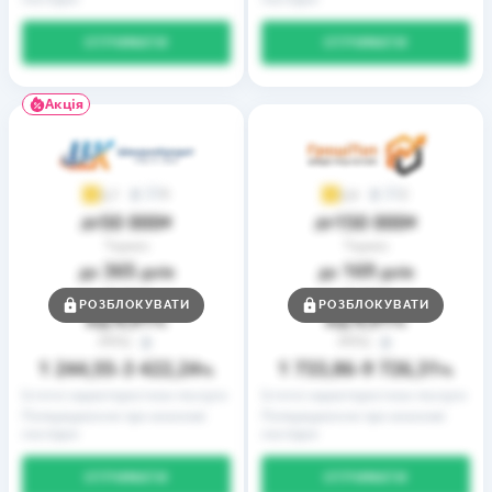
ОТРИМАТИ
ОТРИМАТИ
Акція
9
2
3,7
3,9
50 000
150 000
до
₴
до
₴
Термін
Термін
365
169
до
днів
до
днів
Ставка
Ставка
РОЗБЛОКУВАТИ
РОЗБЛОКУВАТИ
0,01
0,01
від
%
від
%
РРПС
РРПС
1 244,55
3 422,24
1 733,86
9 726,31
–
%
–
%
Істотні характеристики послуги
Істотні характеристики послуги
Попередження про можливі
Попередження про можливі
наслідки
наслідки
ОТРИМАТИ
ОТРИМАТИ