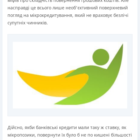
міфів про складність повернення грошових коштів. Але
насправді це всього лише необ'єктивний поверхневий
погляд на мікрокредитування, який не враховує безлічі
супутніх чинників.
Дійсно, якби банківські кредити мали таку ж ставку, як
мікропозики, повернути їх було б не по кишені більшості