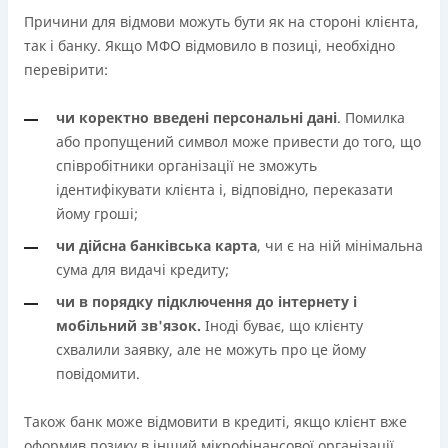
Причини для відмови можуть бути як на стороні клієнта,
так і банку. Якщо МФО відмовило в позиці, необхідно
перевірити:
чи коректно введені персональні дані
. Помилка
або пропущений символ може привести до того, що
співробітники організації не зможуть
ідентифікувати клієнта і, відповідно, переказати
йому гроші;
чи дійсна банківська карта
, чи є на ній мінімальна
сума для видачі кредиту;
чи в порядку підключення до інтернету і
мобільний зв'язок.
Іноді буває, що клієнту
схвалили заявку, але не можуть про це йому
повідомити.
Також банк може відмовити в кредиті, якщо клієнт вже
оформив позику в інший мікрофінансової організації,