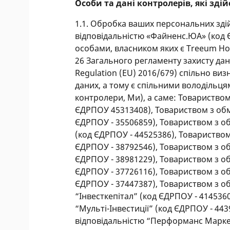
Особи та дані контролерів, які зд
1.1. Обробка ваших персональних зд
відповідальністю «Файненс.ЮА» (код
особами, власником яких є Treeum Holdi
26 Загального регламенту захисту дани
Regulation (EU) 2016/679) спільно ви
даних, а тому є спільними володільця
контролери, Ми), а саме: Товариством
ЄДРПОУ 45313408), Товариством з об
ЄДРПОУ - 35506859), Товариством з о
(код ЄДРПОУ - 44525386), Товариство
ЄДРПОУ - 38792546), Товариством з о
ЄДРПОУ - 38981229), Товариством з о
ЄДРПОУ - 37726116), Товариством з о
ЄДРПОУ - 37447387), Товариством з о
“Інвесткепітал” (код ЄДРПОУ - 41453
“Мульті-Інвестиції” (код ЄДРПОУ - 4
відповідальністю “Перформанс Маркет