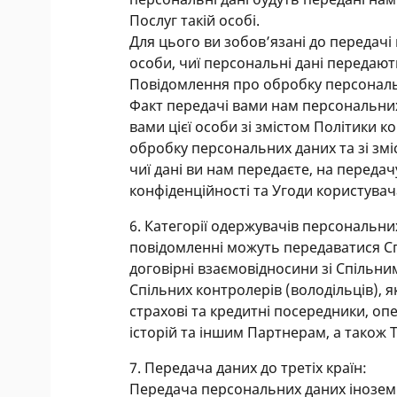
Послуг такій особі.
Для цього ви зобовʼязані до передач
особи, чиї персональні дані передають
Повідомлення про обробку персональн
Факт передачі вами нам персональни
вами цієї особи зі змістом Політики 
обробку персональних даних та зі змі
чиї дані ви нам передаєте, на передач
конфіденційності та Угоди користувач
6. Категорії одержувачів персональних
повідомленні можуть передаватися С
договірні взаємовідносини зі Спільн
Спільних контролерів (володільців), як
страхові та кредитні посередники, оп
історій та іншим Партнерам, а також 
7. Передача даних до третіх країн:
Передача персональних даних іноземн