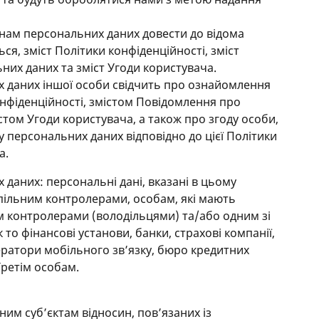
і нам персональних даних довести до відома
ся, зміст Політики конфіденційності, зміст
их даних та зміст Угоди користувача.
х даних іншої особи свідчить про ознайомлення
конфіденційності, змістом Повідомлення про
стом Угоди користувача, а також про згоду особи,
у персональних даних відповідно до цієї Політики
а.
 даних: персональні дані, вказані в цьому
пільним контролерами, особам, які мають
им контролерами (володільцями) та/або одним зі
 то фінансові установи, банки, страхові компанії,
ератори мобільного звʼязку, бюро кредитних
Третім особам.
им суб’єктам відносин, пов’язаних із