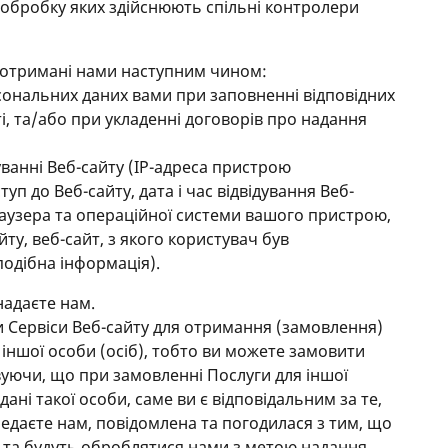
, обробку яких здійснюють спільні контролери
и отримані нами наступним чином:
ональних даних вами при заповненні відповідних
і, та/або при укладенні договорів про надання
ванні Веб-сайту (IP-адреса пристрою
уп до Веб-сайту, дата і час відвідування Веб-
раузера та операційної системи вашого пристрою,
йту, веб-сайт, з якого користувач був
подібна інформація).
 надаєте нам.
 Сервіси Веб-сайту для отримання (замовлення)
я іншої особи (осіб), тобто ви можете замовити
овуючи, що при замовленні Послуги для іншої
ані такої особи, саме ви є відповідальним за те,
редаєте нам, повідомлена та погодилася з тим, що
м та будуть оброблятися нами з метою надання