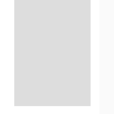
ИКИ ПО
ВАННЮ
АХОВІ ПОЛІСИ
І КОМПАНІЇ
 ПРО СТРАХОВІ
ІЇ
А І ОПЛАТА
ТИ