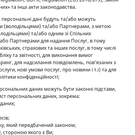
их» та інші акти законодавства.
: персональні дані будуть та/або можуть
 (володільцями) та/або Партнерами, з метою
лодільцями) та/або одним зі Спільних
а/або Партнерами для надання Послуг, в тому
ківських, страхових та інших послуг, в тому числі
ліку та звітності, для виконання вимог
ринг, для надсилання повідомлень, повʼязаних з
луги, нові умови послуг, про новини і т.і) та для
олітики конфіденційності;
рсональних даних можуть бути законні підстави,
ст персональних даних, зокрема:
даних;
сів;
ку, який передбачений законом;
, стороною якого є Ви;