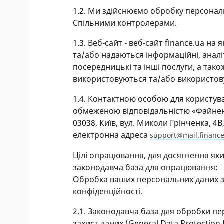
1.2. Ми здійснюємо обробку персональ
Спільними контролерами.
1.3. Веб-сайт - веб-сайт finance.ua 
та/або надаються інформаційні, аналіти
посередницькі та інші послуги, а тако
використовуються та/або використову
1.4. Контактною особою для користувач
обмеженою відповідальністю «Файненс
03038, Київ, вул. Миколи Грінченка, 4
електронна адреса
support@mail.financ
Цілі опрацювання, для досягнення яки
законодавча база для опрацювання:
Обробка ваших персональних даних зд
конфіденційності.
2.1. Законодавча база для обробки п
захист даних (General Data Protection 