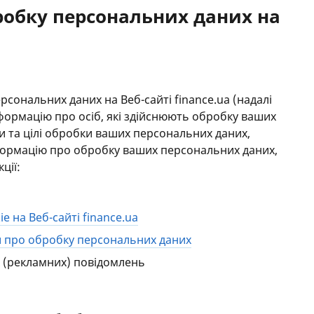
робку персональних даних на
РЕЙТИНГ ДЕБЕТОВИХ
ПУТІВН
КАРТОК
СТРАХУ
ЩОМІСЯЧНИЙ ОГЛЯД
ВСІ СТР
КЕШБЕКУ
СТРАХОВ
сональних даних на Веб-сайті finance.ua (надалі
ПУТІВНИКИ ПО
нформацію про осіб, які здійснюють обробку ваших
БАНКІВСЬКИХ КАРТКАХ
ВІДГУКИ
и та цілі обробки ваших персональних даних,
КОМПАН
нформацію про обробку ваших персональних даних,
ДОСТАВК
ції:
КОНТАК
e на Веб-сайті finance.ua
и про обробку персональних даних
 (рекламних) повідомлень