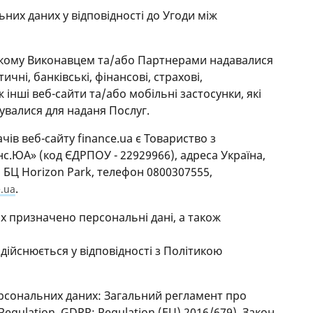
них даних у відповідності до Угоди між
на якому Виконавцем та/або Партнерами надавалися
чні, банківські, фінансові, страхові,
ж інші веб-сайти та/або мобільні застосунки, які
валися для наданя Послуг.
ів веб-сайту finance.ua є Товариство з
.ЮА» (код ЄДРПОУ - 22929966), адреса Україна,
В, БЦ Horizon Park, телефон 0800307555,
.
e.ua
х призначено персональні дані, а також
ійснюється у відповідності з Політикою
ерсональних даних: Загальний регламент про
Regulation, GDPR; Regulation (EU) 2016/679), Закон