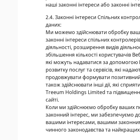
наші законні інтереси або законні інт
2.4. Законні інтереси Спільних контр
даних:
Ми можемо здійснювати обробку ваших
законні інтереси спільних контролері
діяльності, розширення видів діяльност
збільшення кількості користувачів Веб
які можуть надаватися за допомогою 
розвитку послуг та сервісів, які надают
продовжувати формувати позитивний 
також здійснювати інші дії, які сприя
Treeum Holdings Limited та підвищення
сайті.
Коли ми здійснюємо обробку ваших пер
законний інтерес, ми забезпечуємо д
вашими інтересами, вашими законним
чинного законодавства та найкращих 