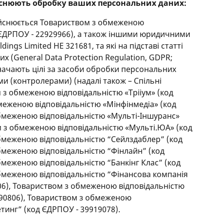
ійснюють обробку ваших персональних даних:
ійснюється Товариством з обмеженою
 ЄДРПОУ - 22929966), а також іншими юридичними
ngs Limited HE 321681, та які на підставі статті
х (General Data Protection Regulation, GDPR;
значають цілі за засоби обробки персональних
ми (контролерами) (надалі також – Спільні
 з обмеженою відповідальністю «Трііум» (код
меженою відповідальністю «Мінфінмедіа» (код
бмеженою відповідальністю «Мульті-Іншуранс»
м з обмеженою відповідальністю «Мульті.ЮА» (код
бмеженою відповідальністю “Сейлздаблер” (код
бмеженою відповідальністю “Фінлайн” (код
бмеженою відповідальністю “Банкінг Клас” (код
бмеженою відповідальністю “Фінансова компанія
606), Товариством з обмеженою відповідальністю
4390806), Товариством з обмеженою
инг” (код ЄДРПОУ - 39919078).