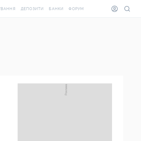
УВАННЯ
ДЕПОЗИТИ
БАНКИ
ФОРУМ
ВІЛКА
ВСІ ДЕПОЗИТИ
ВСІ БАНКИ
ВАННЯ ЖИТЛА ВІД
ДЕПОЗИТИ В USD
ВІДГУКИ ПРО БАНКИ
А ШАХЕДІВ
ДЕПОЗИТИ В EUR
МІКРОФІНАНСОВІ
АХОВКА ЗА КОРДОН
ОРГАНІЗАЦІЇ
БОНУС ДО ДЕПОЗИТІВ
ВІДГУКИ ПРО МФО
УМОВИ АКЦІЇ
КАРТА
ПИТАННЯ ТА ВІДПОВІДІ
ОННА ВІНЬЄТКА
ДЕПОЗИТНИЙ КАЛЬКУЛЯТОР
Я СПІВРОБІТНИКІВ
ПУТІВНИКИ ПО
ASSISTANCE
ЗАОЩАДЖЕННЯМ
ВАННЯ ВІД
ИХ ВИПАДКІВ