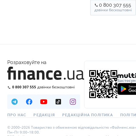
0 800 307 555
дзвінки бескоштовні
Розраховуйте на
Застосун
0 800 307 555
дзвінки безкоштовні
ПРО НАС
РЕДАКЦІЯ
РЕДАКЦІЙНА ПОЛІТИКА
ПОЛІТИ
© 2000–2026 Товариство з обмеженою відповідальністю «Файненс.юа», св
Пн–Пт 9:00–18:00.