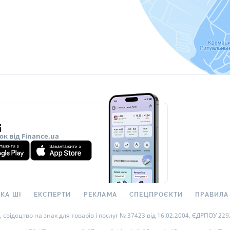
РЕЙТИНГ ДЕБЕТОВИХ
ПУТІВН
КАРТОК
СТРАХУ
ЩОМІСЯЧНИЙ ОГЛЯД
ВСІ СТР
КЕШБЕКУ
СТРАХОВ
ПУТІВНИКИ ПО
БАНКІВСЬКИХ КАРТКАХ
ВІДГУКИ
КОМПАН
ДОСТАВК
ок від Finance.ua
КОНТАК
КА ШІ
ЕКСПЕРТИ
РЕКЛАМА
СПЕЦПРОЄКТИ
ПРАВИЛА
ідоцтво на знак для товарів і послуг № 37423 від 16.02.2004, ЄДРПОУ 22929