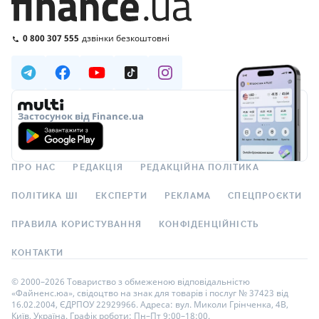
0 800 307 555
дзвінки безкоштовні
Застосунок від Finance.ua
ПРО НАС
РЕДАКЦІЯ
РЕДАКЦІЙНА ПОЛІТИКА
ПОЛІТИКА ШІ
ЕКСПЕРТИ
РЕКЛАМА
СПЕЦПРОЄКТИ
ПРАВИЛА КОРИСТУВАННЯ
КОНФІДЕНЦІЙНІСТЬ
КОНТАКТИ
© 2000–2026 Товариство з обмеженою відповідальністю
«Файненс.юа», свідоцтво на знак для товарів і послуг № 37423 від
16.02.2004, ЄДРПОУ 22929966. Адреса: вул. Миколи Грінченка, 4В,
Київ, Україна. Графік роботи: Пн–Пт 9:00–18:00.