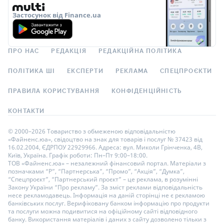
Застосунок від Finance.ua
ПРО НАС
РЕДАКЦІЯ
РЕДАКЦІЙНА ПОЛІТИКА
ПОЛІТИКА ШІ
ЕКСПЕРТИ
РЕКЛАМА
СПЕЦПРОЄКТИ
ПРАВИЛА КОРИСТУВАННЯ
КОНФІДЕНЦІЙНІСТЬ
КОНТАКТИ
© 2000–2026 Товариство з обмеженою відповідальністю
«Файненс.юа», свідоцтво на знак для товарів і послуг № 37423 від
16.02.2004, ЄДРПОУ 22929966. Адреса: вул. Миколи Грінченка, 4В,
Київ, Україна. Графік роботи: Пн–Пт 9:00–18:00.
ТОВ «Файненс.юа» – незалежний фінансовий портал. Матеріали з
позначками “Р”, “Партнерська”, “Промо”, “Акція”, “Думка”,
“Спецпроєкт”, “Партнерський проєкт” – це реклама, в розумінні
Закону України “Про рекламу”. За зміст реклами відповідальність
несе рекламодавець. Інформація на даній сторінці не є рекламою
банківських послуг. Верифіковану банком інформацію про продукти
та послуги можна подивитися на офіційному сайті відповідного
банку. Використання матеріалів і даних з сайту дозволено тільки з