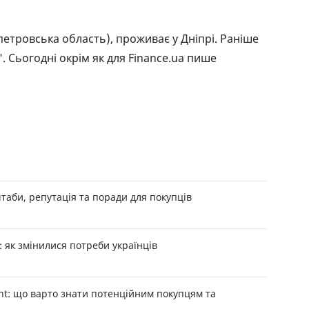
РЕЙТИНГ ДЕБЕТОВИХ
ПУТІВН
КАРТОК
СТРАХУ
етровська область), проживає у Дніпрі. Раніше
. Сьогодні окрім як для Finance.ua пише
ЩОМІСЯЧНИЙ ОГЛЯД
ВСІ СТР
КЕШБЕКУ
СТРАХОВ
ПУТІВНИКИ ПО
БАНКІВСЬКИХ КАРТКАХ
ВІДГУКИ
КОМПАН
ДОСТАВК
КОНТАК
штаби, репутація та поради для покупців
: як змінилися потреби українців
nt: що варто знати потенційним покупцям та