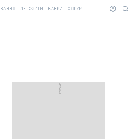
УВАННЯ
ДЕПОЗИТИ
БАНКИ
ФОРУМ
ВІЛКА
ВСІ ДЕПОЗИТИ
ВСІ БАНКИ
ВАННЯ ЖИТЛА ВІД
ДЕПОЗИТИ В USD
ВІДГУКИ ПРО БАНКИ
А ШАХЕДІВ
ДЕПОЗИТИ В EUR
МІКРОФІНАНСОВІ
АХОВКА ЗА КОРДОН
ОРГАНІЗАЦІЇ
БОНУС ДО ДЕПОЗИТІВ
ВІДГУКИ ПРО МФО
УМОВИ АКЦІЇ
КАРТА
ПИТАННЯ ТА ВІДПОВІДІ
ОННА ВІНЬЄТКА
ДЕПОЗИТНИЙ КАЛЬКУЛЯТОР
Я СПІВРОБІТНИКІВ
ПУТІВНИКИ ПО
ASSISTANCE
ЗАОЩАДЖЕННЯМ
ВАННЯ ВІД
ИХ ВИПАДКІВ