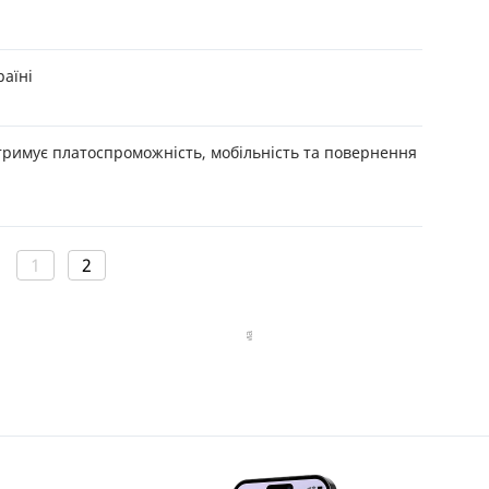
раїні
дтримує платоспроможність, мобільність та повернення
1
2