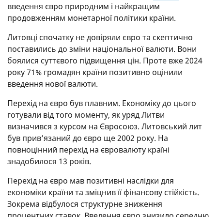
введення євро природним і найкращим
продовженням монетарної політики країни.
Литовці спочатку не довіряли євро та скептично
поставились до зміни національної валюти. Вони
боялися суттєвого підвищення цін. Проте вже 2024
року 71% громадян країни позитивно оцінили
введення нової валюти.
Перехід на євро був плавним. Економіку до цього
готували від того моменту, як уряд Литви
визначився з курсом на Євросоюз. Литовський лит
був прив’язаний до євро ще 2002 року. На
повноцінний перехід на євровалюту країні
знадобилося 13 років.
Перехід на євро мав позитивні наслідки для
економіки країни та зміцнив її фінансову стійкість.
Зокрема відбулося структурне зниження
процентних ставок. Введення євро знизило середню