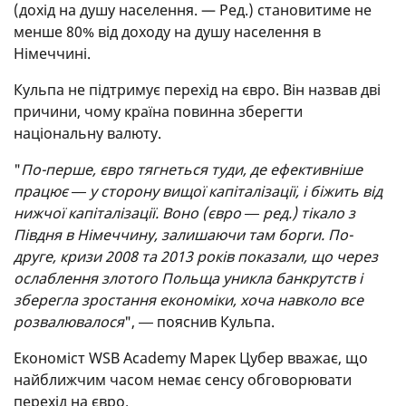
(дохід на душу населення. — Ред.) становитиме не
менше 80% від доходу на душу населення в
Німеччині.
Кульпа не підтримує перехід на євро. Він назвав дві
причини, чому країна повинна зберегти
національну валюту.
"
По-перше, євро тягнеться туди, де ефективніше
працює ― у сторону вищої капіталізації, і біжить від
нижчої капіталізації. Воно (євро ― ред.) тікало з
Півдня в Німеччину, залишаючи там борги. По-
друге, кризи 2008 та 2013 років показали, що через
ослаблення злотого Польща уникла банкрутств і
зберегла зростання економіки, хоча навколо все
розвалювалося
", ― пояснив Кульпа.
Економіст WSB Academy Марек Цубер вважає, що
найближчим часом немає сенсу обговорювати
перехід на євро.