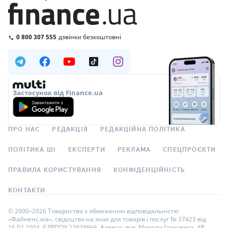
0 800 307 555
дзвінки безкоштовні
Застосунок від Finance.ua
ПРО НАС
РЕДАКЦІЯ
РЕДАКЦІЙНА ПОЛІТИКА
ПОЛІТИКА ШІ
ЕКСПЕРТИ
РЕКЛАМА
СПЕЦПРОЄКТИ
ПРАВИЛА КОРИСТУВАННЯ
КОНФІДЕНЦІЙНІСТЬ
КОНТАКТИ
© 2000–2026 Товариство з обмеженою відповідальністю
«Файненс.юа», свідоцтво на знак для товарів і послуг № 37423 від
16.02.2004, ЄДРПОУ 22929966. Адреса: вул. Миколи Грінченка, 4В,