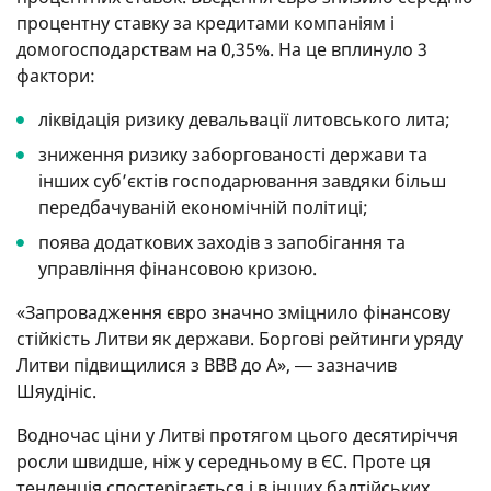
процентну ставку за кредитами компаніям і
домогосподарствам на 0,35%. На це вплинуло 3
фактори:
ліквідація ризику девальвації литовського лита;
зниження ризику заборгованості держави та
інших суб’єктів господарювання завдяки більш
передбачуваній економічній політиці;
поява додаткових заходів з запобігання та
управління фінансовою кризою.
«Запровадження євро значно зміцнило фінансову
стійкість Литви як держави. Боргові рейтинги уряду
Литви підвищилися з BBB до A», ― зазначив
Шяудініс.
Водночас ціни у Литві протягом цього десятиріччя
росли швидше, ніж у середньому в ЄС. Проте ця
тенденція спостерігається і в інших балтійських