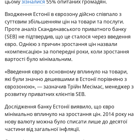
цьому
зізналися
55% опитаних громадян.
Входження Естонії в єврозону дійсно співпало з
суттєвим збільшенням цін на товари та послуги.
Проте аналіз Скандинавського приватного банку
(SEB) не підтвердив, що це сталося через введення
євро. Однією з причин зростання цін назвали
«компенсацію» за попередні роки, коли зростання
вартості було мінімальним.
«Введення євро в основному вплинуло на товари,
які були значно дешевшими в Естонії порівняно з
єврозоною», ― зазначив Трійн Месімас, менеджер з
розвитку приватних клієнтів SEB.
Дослідження банку Естонії виявило, що євро
мінімально вплинуло на зростання цін. 2014 року на
нову валюту можна було списати лише до десятої
частини від загальної інфляції.