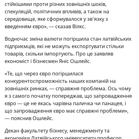
стійкішими проти різних зовнішніх шоків,
спекуляцій, політичних впливів, а також на
середовище, яке сформувалося у зв’язку з
введенням євро», ― сказав Вілкс.
Водночас зміна валюти погіршила стан латвійських
підприємців, які не можуть експортувати стільки
товарів, скільки імпортують. Про це заявляв
економіст і бізнесмен Яніс Ошлейс.
«Те, що через євро погіршилася
конкурентоспроможність наших компаній на
зовнішніх ринках, ― справжня проблема. Ось чому
я з самого початку попереджав, що запровадження
євро ― це не якась чарівна паличка чи панацея, і
що запровадження євро має справжні проблеми»,
― пояснив Ошлейс.
Декан факультету бізнесу, менеджменту та
економіки Латвійського університету професор