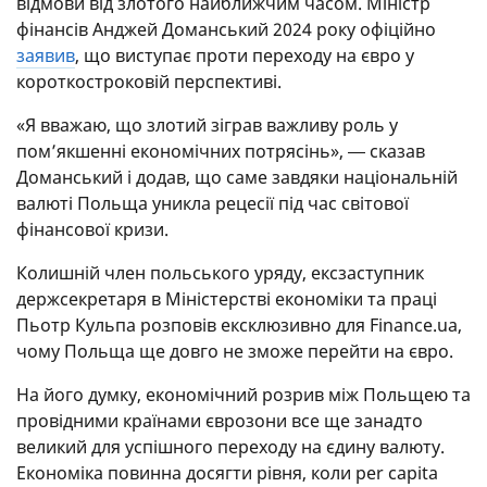
відмови від злотого найближчим часом. Міністр
фінансів Анджей Доманський 2024 року офіційно
заявив
, що виступає проти переходу на євро у
короткостроковій перспективі.
«Я вважаю, що злотий зіграв важливу роль у
пом’якшенні економічних потрясінь», ― сказав
Доманський і додав, що саме завдяки національній
валюті Польща уникла рецесії під час світової
фінансової кризи.
Колишній член польського уряду, ексзаступник
держсекретаря в Міністерстві економіки та праці
Пьотр Кульпа розповів ексклюзивно для Finance.ua,
чому Польща ще довго не зможе перейти на євро.
На його думку, економічний розрив між Польщею та
провідними країнами єврозони все ще занадто
великий для успішного переходу на єдину валюту.
Економіка повинна досягти рівня, коли per capita