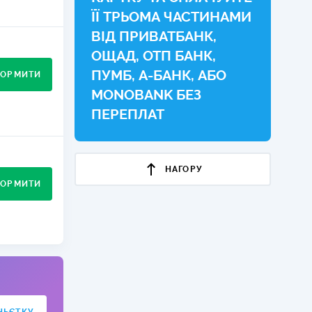
ЇЇ ТРЬОМА ЧАСТИНАМИ
КИ ПО
ВІД ПРИВАТБАНК,
ВАННЮ
вненість у
ОЩАД, ОТП БАНК,
ХОВІ ПОЛІСИ
ПУМБ, А-БАНК, АБО
ОРМИТИ
І КОМПАНІЇ
MONOBANK БЕЗ
ПЕРЕПЛАТ
 ПРО СТРАХОВІ
Ї
инку в
А І ОПЛАТА
НАГОРУ
ОРМИТИ
И
ір