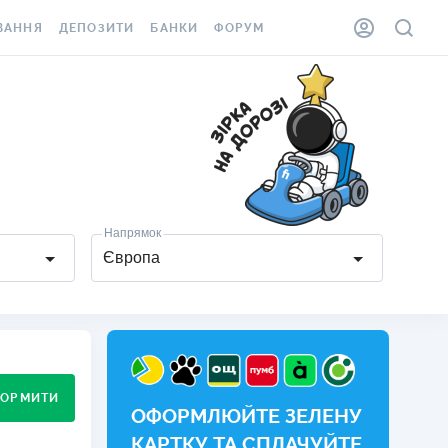
ВАННЯ
ДЕПОЗИТИ
БАНКИ
ФОРУМ
ІЛКА
ВСІ ДЕПОЗИТИ
ВСІ БАНКИ
АННЯ ЖИТЛА ВІД
ДЕПОЗИТИ В USD
ВІДГУКИ ПРО БАНКИ
 ШАХЕДІВ
ДЕПОЗИТИ В EUR
МІКРОФІНАНСОВІ
ХОВКА ЗА КОРДОН
ОРГАНІЗАЦІЇ
БОНУС ДО ДЕПОЗИТІВ
ВІДГУКИ ПРО МФО
Напрямок
УМОВИ АКЦІЇ
Європа
КАРТА
ПИТАННЯ ТА ВІДПОВІДІ
ННА ВІНЬЄТКА
ДЕПОЗИТНИЙ КАЛЬКУЛЯТОР
 СПІВРОБІТНИКІВ
ПУТІВНИКИ ПО
SSISTANCE
ЗАОЩАДЖЕННЯМ
ОРМИТИ
ОФОРМЛЮЙТЕ ЗЕЛЕНУ
АННЯ ВІД
Х ВИПАДКІВ
КАРТКУ ТА СПЛАЧУЙТЕ