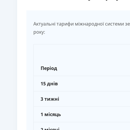
Актуальні тарифи міжнародної системи зел
року:
Період
15 днів
3 тижні
1 місяць
2 місяці