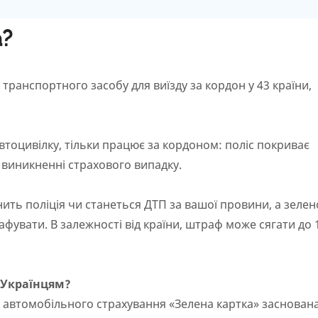
а?
транспортного засобу для виїзду за кордон у 43 країни,
втоцивілку, тільки працює за кордоном: поліс покриває
 виникненні страхового випадку.
ить поліція чи станеться ДТП за вашої провини, а зелен
фувати. В залежності від країни, штраф може сягати до 
 Українцям?
 автомобільного страхування «Зелена картка» заснована