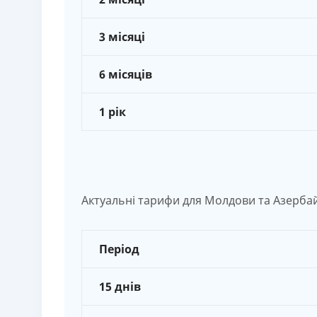
3 місяці
6 місяців
1 рік
Актуальні тарифи для Молдови та Азерба
Період
15 днів