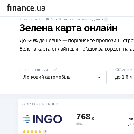
Примітка рекламодавця
Оновлено 08.08.26
Зелена карта онлайн
До -20% дешевше — порівняйте пропозиції стра
Зелена карта онлайн для поїздок за кордон на ав
Транспортний засіб
Об'єм двиг
Легковий автомобіль
до 1,6 л
Зелена карта від ІНГО
768
н
₴
ціна
дні