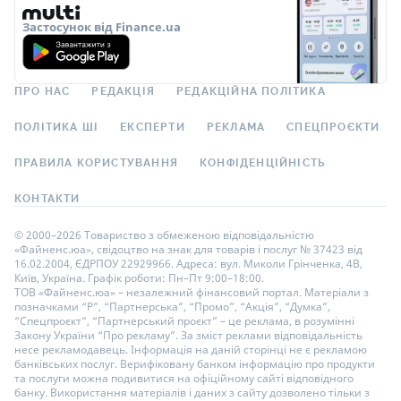
Застосунок від Finance.ua
ПРО НАС
РЕДАКЦІЯ
РЕДАКЦІЙНА ПОЛІТИКА
ПОЛІТИКА ШІ
ЕКСПЕРТИ
РЕКЛАМА
СПЕЦПРОЄКТИ
ПРАВИЛА КОРИСТУВАННЯ
КОНФІДЕНЦІЙНІСТЬ
КОНТАКТИ
© 2000–2026 Товариство з обмеженою відповідальністю
«Файненс.юа», свідоцтво на знак для товарів і послуг № 37423 від
16.02.2004, ЄДРПОУ 22929966. Адреса: вул. Миколи Грінченка, 4В,
Київ, Україна. Графік роботи: Пн–Пт 9:00–18:00.
ТОВ «Файненс.юа» – незалежний фінансовий портал. Матеріали з
позначками “Р”, “Партнерська”, “Промо”, “Акція”, “Думка”,
“Спецпроєкт”, “Партнерський проєкт” – це реклама, в розумінні
Закону України “Про рекламу”. За зміст реклами відповідальність
несе рекламодавець. Інформація на даній сторінці не є рекламою
банківських послуг. Верифіковану банком інформацію про продукти
та послуги можна подивитися на офіційному сайті відповідного
банку. Використання матеріалів і даних з сайту дозволено тільки з