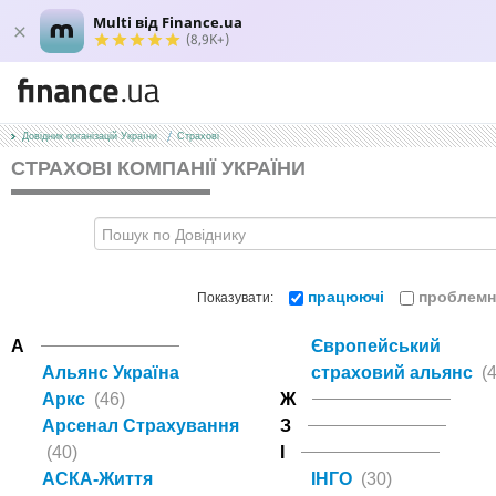
Multi від Finance.ua
(8,9K+)
Довідник організацій України
Страхові
СТРАХОВІ КОМПАНІЇ УКРАЇНИ
працюючі
проблемн
Показувати:
А
Європейський
Альянс Україна
страховий альянс
(4
Аркс
(46)
Ж
Арсенал Страхування
З
(40)
І
АСКА-Життя
ІНГО
(30)