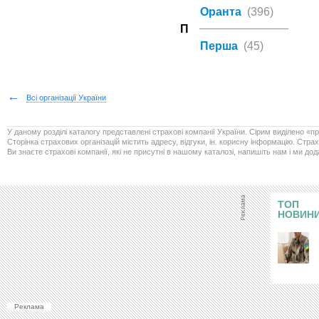
Оранта
(396)
П
Перша
(45)
←
Всі організації України
У даному розділі каталогу представлені страхові компанії України. Сірим виділено «пр
Сторінка страхових організацій містить адресу, відгуки, ін. корисну інформацію. Стра
Ви знаєте страхові компанії, які не присутні в нашому каталозі, напишіть нам і ми до
ТОП
НОВИН
Реклама