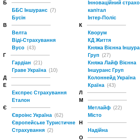
Б
Інноваційний страх
ББС Іншуранс
(7)
капітал
Бусін
Інтер-Поліс
В
К
Велта
Кворум
Віді-Страхування
КД Життя
Вусо
(43)
Княжа Вієнна Іншур
Г
Груп
(27)
Гардіан
(21)
Княжа Лайф Вієнна
Граве Україна
(10)
Іншуранс Груп
Д
Колоннейд Україна
Е
Країна
(43)
Експрес Страхування
Л
Еталон
М
Є
Метлайф
(22)
Євроінс Україна
(62)
Місто
Європейське Туристичне
Н
Страхування
(2)
Надійна
О