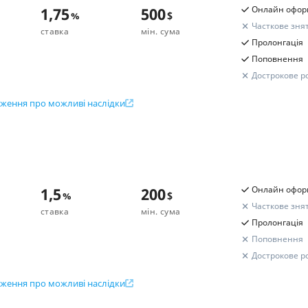
Сума вкладу
1,75
500
Онлайн офор
%
$
Строк вкладу
бхідні документи
Часткове зня
ставка
мін. сума
порт, ІПН, Опитувальник
Пролонгація
Поповнення
Дострокове р
Поповнення
ження про можливі наслідки
0 000 000
$
Так
Розрахунок вашого прибут
0 000 000
$
Так
ок вкладу
Підсумковий дохід
ісяців
0 000 000
$
Так
овнення
Сума вкладу
1,5
200
Онлайн офор
%
$
Строк вкладу
0 000 000
$
Так
бхідні документи
Часткове зня
ставка
мін. сума
Утримано податків
порт, ІПН
Пролонгація
0 000 000
$
Так
Дохід до сплати податків
Поповнення
Дострокове р
Вся інформація про депозит
Поповнення
ження про можливі наслідки