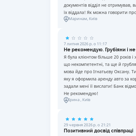
документів відділ не отримував, в
їх віддала! Як можна говорити про
Маринам
, Київ
7 липня 2026 р. о 11:17
Не рекомендую. Грубіяни і не
Я була клієнтом більше 20 років 
що некомпетентні, та ще й грублят
мова йде про Ігнатьєву Оксану. Т
яку я оформила аренду авто за ко
задали мені її вислати! Банк від
Не рекомендую!
Ірина
, Київ
29 червня 2026 р. о 21:21
Позитивний досвід співпраці