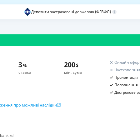
РЕЙТИНГ ДЕБЕТОВИХ
ПУТІВНИ
Депозити застраховані державою (ФГВФЛ)
КАРТОК
СТРАХУ
ЩОМІСЯЧНИЙ ОГЛЯД
ВСІ СТРА
КЕШБЕКУ
СТРАХОВ
ПУТІВНИКИ ПО
БАНКІВСЬКИХ КАРТКАХ
ВІДГУКИ
КОМПАНІ
3
200
Онлайн офор
%
$
Часткове зня
ставка
мін. сума
ДОСТАВК
Пролонгація
Поповнення
КОНТАКТ
Дострокове р
ження про можливі наслідки
Розрахунок вашого прибут
ок вкладу
Підсумковий дохід
ь-який
bank.kd
овнення