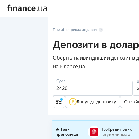
Примітка рекламодавця
Депозити в дола
Оберіть найвигідніший депозит в д
на Finance.ua
Сума
В
Бонус до депозиту
Онлай
🔥 Топ-
ПроКредит Банк
пропозиції
Розумний дохід