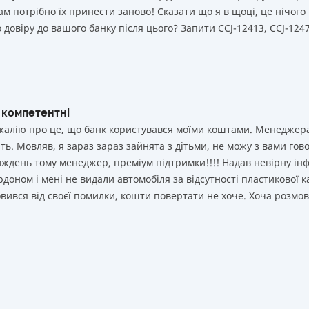
ам потрібно їх принести заново! Сказати що я в щоці, це нічого 
 довіру до вашого банку після цього? Запити ССJ-12413, CCJ-1247
 компетентні
і жалію про це, що банк користувався моїми коштами. Менеджер
ь. Мовляв, я зараз зараз зайнята з дітьми, не можу з вами гово
иждень тому менеджер, преміум підтримки!!!! Надав невірну ін
рдоном і мені не видали автомобіля за відсутності пластикової к
мовився від своєї помилки, кошти повертати не хоче. Хоча розмо