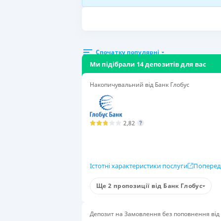
Спочатку популярні
Ми підібрали 14 депозитів для вас
Накопичувальний від Банк Глобус
2,82
Істотні характеристики послуги
Поперед
Умови
Ще 2 пропозиції від Банк Глобус
Сума вкладу
Стр
200-50 000 000 $
Буд
Депозит на Замовлення без поповнення від 
Група вкладників
Поп