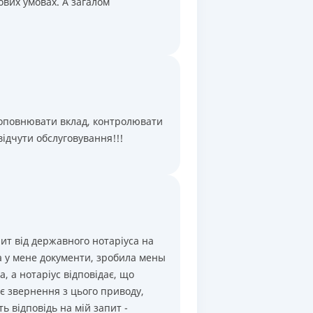
В кінці строку
ових умовах. А загалом
В кінці строку
В кінці строку
В кінці строку
поповнювати вклад, контролювати
відчути обслуговування!!!
пит від державного нотаріуса на
а у мене документи, зробила мены
, а нотаріус відповідає, що
є звернення з цього приводу,
ть відповідь на мій запит -