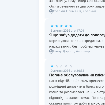
1 рік
0.5
%
100
-
50
за акційну, тому тепер собі став
обслуговування за два роки задов
9 місяців
0.5
%
100
-
50
Соломія Примак В.
, Коломия
6 місяців
0.5
%
100
-
50
13 липня 2026 р. о 17:01
3 місяці
0.5
%
100
-
50
Я ще забув додати до поперед
Користуюся не лише кредитом, а 
нарахування, без проблем керуват
Назар Дорош
, Житомир
10 липня 2026 р. о 20:32
Погане обслуговування клієнт
Банк-відстій. 11.06.2026 принесла
розміщені депозити в банку мого
копію та розписалася на ній в отр
відповіді на запит немає. Почала
сказали протягом доби зі мною звя