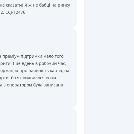
не сказати! Я ж не бабці на ринку
2, CCJ-12476.
а преміум підтримки мало того,
рити. І це вдень в робочий час,
формацію про наявність карти, на
арти, бо як виявилося вони
ва з оператором була записана!