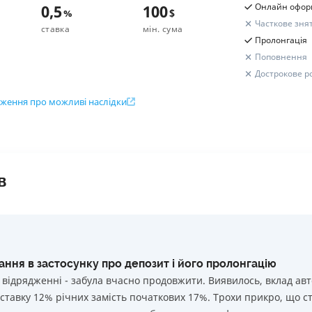
Сума вкладу
Вся інформація про депозит
0,5
100
Онлайн офор
%
$
Строк вкладу
бхідні документи
Часткове зня
ставка
мін. сума
Утримано податків
порт, ІПН
Поповнення
Пролонгація
Дохід до сплати податків
Поповнення
3 000 000
$
Ні
Дострокове р
Поповнення
3 000 000
$
Ні
ження про можливі наслідки
 000 000
$
Ні
3 000 000
$
Ні
Розрахунок вашого прибут
ок вкладу
Підсумковий дохід
ік
 000 000
$
Ні
3 000 000
$
Ні
овнення
в
Сума вкладу
 000 000
$
Ні
3 000 000
$
Ні
Строк вкладу
бхідні документи
Утримано податків
порт, ІПН
Вся інформація про депозит
 000 000
$
Ні
Дохід до сплати податків
Вся інформація про депозит
ння в застосунку про депозит і його пролонгацію
у відрядженні - забула вчасно продовжити. Виявилось, вклад а
Поповнення
 ставку 12% річних замість початкових 17%. Трохи прикро, що с