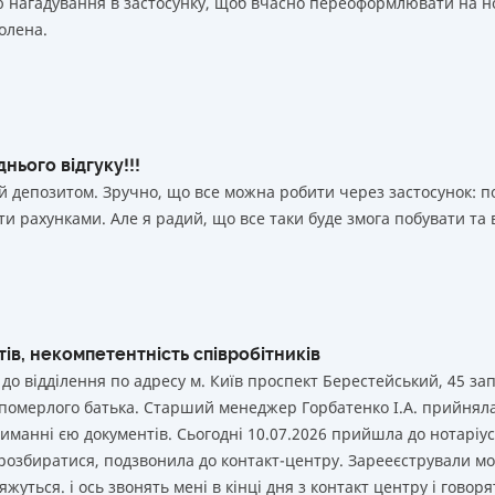
 000 000
$
Ні
лю нагадування в застосунку, щоб вчасно переоформлювати на н
олена.
 000 000
$
Ні
 000 000
$
Ні
 000 000
$
Ні
нього відгуку!!!
Вся інформація про депозит
й депозитом. Зручно, що все можна робити через застосунок: 
и рахунками. Але я радий, що все таки буде змога побувати та 
ів, некомпетентність співробітників
 до відділення по адресу м. Київ проспект Берестейський, 45 за
 померлого батька. Старший менеджер Горбатенко І.А. прийнял
иманні єю документів. Сьогодні 10.07.2026 прийшла до нотаріуса
 розбиратися, подзвонила до контакт-центру. Зарееєстрували мо
жуться. і ось звонять мені в кінці дня з контакт центру і говоря