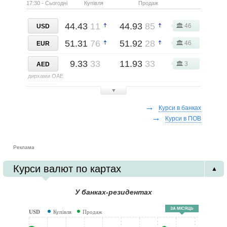
17:30 - Сьогодні
Купівля
Продаж
44.43
11
44.93
85
46
USD
51.31
76
51.92
28
46
EUR
9.33
33
11.93
33
3
AED
дирхами ОАЕ
0.08
00
0.10
25
▼
2
AMD
вірменські драми
→
Курси в банках
→
30.24
00
31.34
00
Курси в ПОВ
5
AUD
австралійські долари
18.90
00
26.25
00
2
Реклама
AZN
азербайджанські манати
Курси валют по картах
▲
6.00
00
7.50
00
2
BRL
бразильські реали
У банках-резидентах
31.02
13
31.74
50
8
CAD
ЗА МІСЯЦЬ
USD
Купівля
Продаж
канадські долари