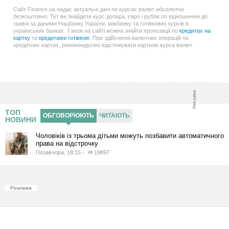
Сайт Finance.ua надає актуальні дані по курсах валют абсолютно
безкоштовно. Тут ви знайдете курс долара, євро і рубля по відношенню до
гривні за даними Нацбанку України, міжбанку та готівкових курсів в
українських банках. Також на сайті можна знайти пропозиції по
кредитах на
картку
та
кредитами готівкою
. При здійсненні валютних операцій по
кредитних картах, рекомендуємо відстежувати карткові курси валют.
ТОП
ОБГОВОРЮЮТЬ
ЧИТАЮТЬ
НОВИНИ
Чоловіків із трьома дітьми можуть позбавити автоматичного
права на відстрочку
Позавчора, 18:15
-
19897
Реклама