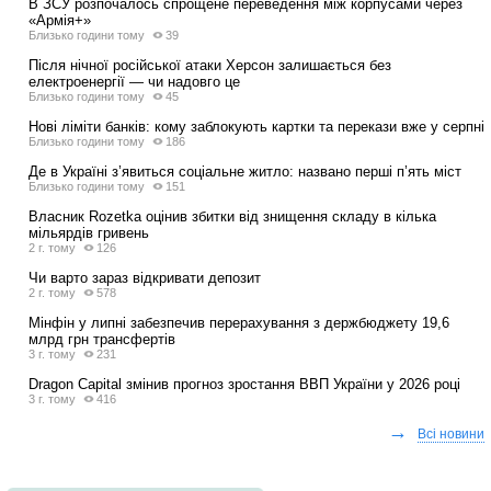
В ЗСУ розпочалось спрощене переведення між корпусами через
«Армія+»
Близько години тому
39
Після нічної російської атаки Херсон залишається без
електроенергії — чи надовго це
Близько години тому
45
Нові ліміти банків: кому заблокують картки та перекази вже у серпні
Близько години тому
186
Де в Україні з’явиться соціальне житло: названо перші п’ять міст
Близько години тому
151
Власник Rozetka оцінив збитки від знищення складу в кілька
мільярдів гривень
2 г. тому
126
Чи варто зараз відкривати депозит
2 г. тому
578
Мінфін у липні забезпечив перерахування з держбюджету 19,6
млрд грн трансфертів
3 г. тому
231
Dragon Capital змінив прогноз зростання ВВП України у 2026 році
3 г. тому
416
→
Всі новини