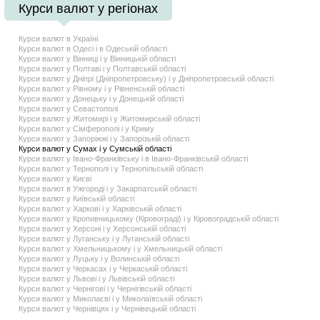
Курси валют у регіонах
Курси валют в Україні
Курси валют в Одесі і в Одеській області
Курси валют у Вінниці і у Вiнницькій області
Курси валют у Полтаві і у Полтавській області
Курси валют у Дніпрі (Дніпропетровську) і у Днiпропетровській області
Курси валют у Рівному і у Рiвненській області
Курси валют у Донецьку і у Донецькій області
Курси валют у Севастополі
Курси валют у Житомирі і у Житомирській області
Курси валют у Сімферополі і у Криму
Курси валют у Запоріжжі і у Запорiзькій області
Курси валют у Сумах і у Сумській області
Курси валют у Івано-Франківську і в Iвано-Франкiвській області
Курси валют у Тернополі і у Тернопiльській області
Курси валют у Києві
Курси валют в Ужгороді і у Закарпатській області
Курси валют у Київській області
Курси валют у Харкові і у Харкiвській області
Курси валют у Кропивницькому (Кіровограді) і у Кiровоградській області
Курси валют у Херсоні і у Херсонській області
Курси валют у Луганську і у Луганській області
Курси валют у Хмельницькому і у Хмельницькій області
Курси валют у Луцьку і у Волинській області
Курси валют у Черкасах і у Черкаській області
Курси валют у Львові і у Львiвській області
Курси валют у Чернігові і у Чернiгiвській області
Курси валют у Миколаєві і у Миколаївській області
Курси валют у Чернiвцях і у Чернiвецькій області