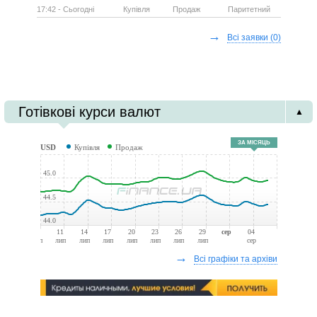
17:42 - Сьогодні
Купівля
Продаж
Паритетний
→
Всі заявки
(0)
Готівкові курси валют
▲
ЗА МІСЯЦЬ
USD
Купівля
Продаж
45.0
44.5
44.0
08
11
14
17
20
23
26
29
сер
04
лип
лип
лип
лип
лип
лип
лип
лип
сер
→
Всі графіки та архіви