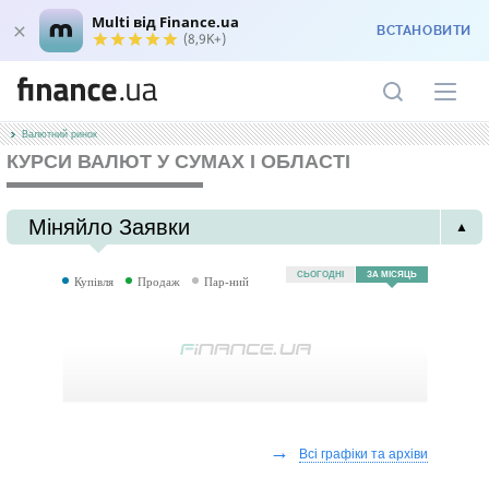
Multi від Finance.ua
ВСТАНОВИТИ
(8,9K+)
Валютний ринок
КУРСИ ВАЛЮТ У СУМАХ І ОБЛАСТІ
Міняйло Заявки
▲
СЬОГОДНІ
ЗА МІСЯЦЬ
Купівля
Продаж
Пар-ний
→
Всі графіки та архіви