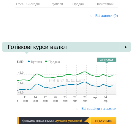
17:24 - Сьогодні
Купівля
Продаж
Паритетний
→
Всі заявки
(0)
Готівкові курси валют
▲
ЗА МІСЯЦЬ
USD
Купівля
Продаж
45.0
44.5
44.0
08
11
14
17
20
23
26
29
сер
04
лип
лип
лип
лип
лип
лип
лип
лип
сер
→
Всі графіки та архіви