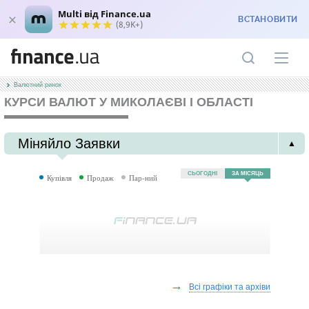
Multi від Finance.ua
ВСТАНОВИТИ
(8,9K+)
Валютний ринок
КУРСИ ВАЛЮТ У МИКОЛАЄВІ І ОБЛАСТІ
Міняйло Заявки
▲
СЬОГОДНІ
ЗА МІСЯЦЬ
Купівля
Продаж
Пар-ний
→
Всі графіки та архіви