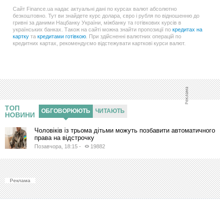
Сайт Finance.ua надає актуальні дані по курсах валют абсолютно
безкоштовно. Тут ви знайдете курс долара, євро і рубля по відношенню до
гривні за даними Нацбанку України, міжбанку та готівкових курсів в
українських банках. Також на сайті можна знайти пропозиції по
кредитах на
картку
та
кредитами готівкою
. При здійсненні валютних операцій по
кредитних картах, рекомендуємо відстежувати карткові курси валют.
ТОП
ОБГОВОРЮЮТЬ
ЧИТАЮТЬ
НОВИНИ
Чоловіків із трьома дітьми можуть позбавити автоматичного
права на відстрочку
Позавчора, 18:15
-
19882
Реклама