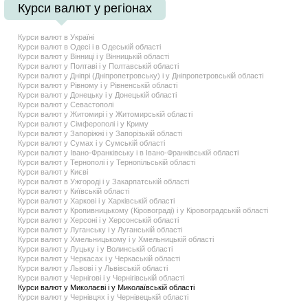
Курси валют у регіонах
Курси валют в Україні
Курси валют в Одесі і в Одеській області
Курси валют у Вінниці і у Вiнницькій області
Курси валют у Полтаві і у Полтавській області
Курси валют у Дніпрі (Дніпропетровську) і у Днiпропетровській області
Курси валют у Рівному і у Рiвненській області
Курси валют у Донецьку і у Донецькій області
Курси валют у Севастополі
Курси валют у Житомирі і у Житомирській області
Курси валют у Сімферополі і у Криму
Курси валют у Запоріжжі і у Запорiзькій області
Курси валют у Сумах і у Сумській області
Курси валют у Івано-Франківську і в Iвано-Франкiвській області
Курси валют у Тернополі і у Тернопiльській області
Курси валют у Києві
Курси валют в Ужгороді і у Закарпатській області
Курси валют у Київській області
Курси валют у Харкові і у Харкiвській області
Курси валют у Кропивницькому (Кіровограді) і у Кiровоградській області
Курси валют у Херсоні і у Херсонській області
Курси валют у Луганську і у Луганській області
Курси валют у Хмельницькому і у Хмельницькій області
Курси валют у Луцьку і у Волинській області
Курси валют у Черкасах і у Черкаській області
Курси валют у Львові і у Львiвській області
Курси валют у Чернігові і у Чернiгiвській області
Курси валют у Миколаєві і у Миколаївській області
Курси валют у Чернiвцях і у Чернiвецькій області