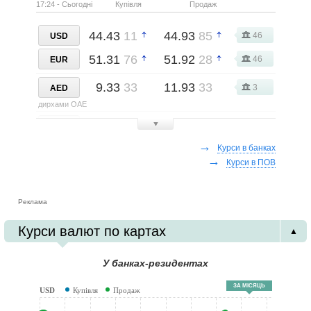
17:24 - Сьогодні
Купівля
Продаж
44.43
11
44.93
85
46
USD
51.31
76
51.92
28
46
EUR
9.33
33
11.93
33
3
AED
дирхами ОАЕ
0.08
00
0.10
25
▼
2
AMD
вірменські драми
→
Курси в банках
→
30.24
00
31.34
00
Курси в ПОВ
5
AUD
австралійські долари
18.90
00
26.25
00
2
Реклама
AZN
азербайджанські манати
Курси валют по картах
▲
6.00
00
7.50
00
2
BRL
бразильські реали
У банках-резидентах
31.02
13
31.74
50
8
CAD
ЗА МІСЯЦЬ
USD
Купівля
Продаж
канадські долари