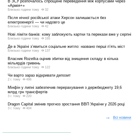
В ЗСУ розпочалось спрощене переведення між корпусами через
«Армія+»
Близько години тому
32
Після нічної російської атаки Херсон залишається без
електроенергії — чи надовго це
Близько години тому
42
Нові ліміти банків: кому заблокують картки та перекази вже у серпні
Близько години тому
165
Де в Україні з’явиться соціальне житло: названо перші п’ять міст
Близько години тому
137
Власник Rozetka оцінив збитки від знищення складу в кілька
мільярдів гривень
Близько години тому
122
Чи варто зараз відкривати депозит
2 г. тому
496
Мінфін у липні забезпечив перерахування з держбюджету 19,6
млрд грн трансфертів
3 г. тому
220
Dragon Capital змінив прогноз зростання ВВП України у 2026 році
3 г. тому
404
→
Всі новини