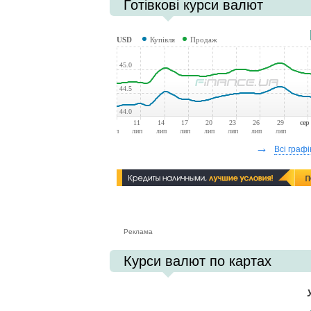
Готівкові курси валют
КУРСИ
USD
Купівля
Продаж
45.0
44.5
44.0
08
11
14
17
20
23
26
29
сер
лип
лип
лип
лип
лип
лип
лип
лип
→
Всі графі
Реклама
Курси валют по картах