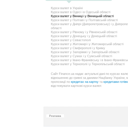
Курси валют в Україні
Курси валют в Одесі і в Одеській області
Курси валют у Вінниці і у Вiнницькій області
Курси валют у Полтаві і у Полтавській області
Курси валют у Дніпрі (Дніпропетровську) і у Днiпроп
області
Курси валют у Рівному і у Рiвненській області
Курси валют у Донецьку і у Донецькій області
Курси валют у Севастополі
Курси валют у Житомирі і у Житомирській області
Курси валют у Сімферополі і у Криму
Курси валют у Запоріжжі і у Запорiзькій області
Курси валют у Сумах і у Сумській області
Курси валют у Івано-Франківську і в Iвано-Франкiвськ
Курси валют у Тернополі і у Тернопiльській області
Сайт Finance.ua надає актуальні дані по курсах вал
відношенню до гривні за даними Нацбанку України, мі
пропозиції по
кредитах на картку
та
кредитами готів
відстежувати карткові курси валют.
Реклама