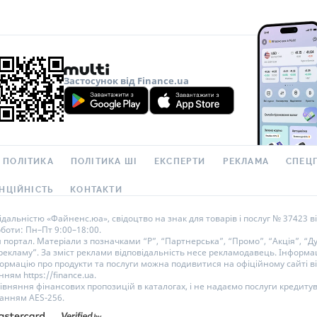
Застосунок від Finance.ua
 ПОЛІТИКА
ПОЛІТИКА ШІ
ЕКСПЕРТИ
РЕКЛАМА
СПЕЦ
НЦІЙНІСТЬ
КОНТАКТИ
альністю «Файненс.юа», свідоцтво на знак для товарів і послуг № 37423 ві
оботи: Пн–Пт 9:00–18:00.
ортал. Матеріали з позначками “Р”, “Партнерська”, “Промо”, “Акція”, “Ду
 рекламу”. За зміст реклами відповідальність несе рекламодавець. Інформац
ормацію про продукти та послуги можна подивитися на офіційному сайті ві
ням https://finance.ua.
рівняння фінансових пропозицій в каталогах, і не надаємо послуги кредиту
ванням AES-256.