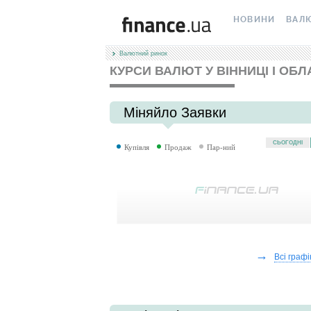
НОВИНИ
ВАЛ
Валютний ринок
ВСІ НОВИНИ
КУРС
КУРСИ ВАЛЮТ У ВІННИЦІ І ОБЛ
ВАЛЮТА
КРИП
Міняйло Заявки
ОСОБИСТІ ФІНА
МІНЯ
СЬОГОДНІ
Купівля
Продаж
Пар-ний
АВТОРСЬКІ КОЛ
МІЖБ
НОВИНИ КОМПА
ГОТІВ
СПЕЦПРОЄКТИ
КАРТК
КОРИСНО ЗНАТИ
КУРС 
→
Всі графі
ТЕСТИ
КУРС 
РЕДАКЦІЯ
FORE