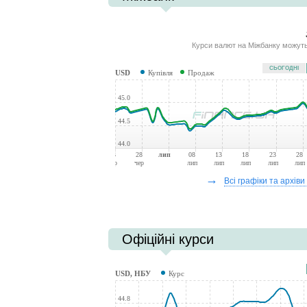
Курси валют на Міжбанку можуть 
СЬОГОДНІ
USD
Купівля
Продаж
45.0
44.5
44.0
23
28
лип
08
13
18
23
28
чер
чер
лип
лип
лип
лип
лип
→
Всі графіки та архіви
Офіційні курси
USD, НБУ
Курс
44.8