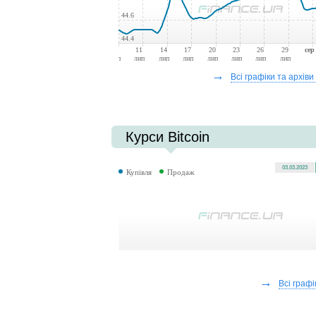
44.6
44.4
08
11
14
17
20
23
26
29
сер
лип
лип
лип
лип
лип
лип
лип
лип
→
Всі графіки та архіви
Курси Bitcoin
03.03.2023
Купівля
Продаж
→
Всі графі