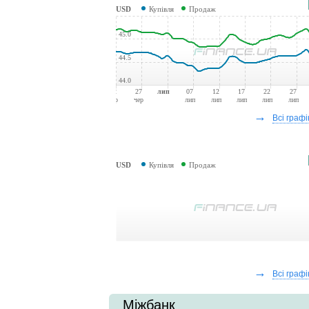
USD
Купівля
Продаж
45.0
44.5
44.0
22
27
лип
07
12
17
22
27
чер
чер
лип
лип
лип
лип
лип
→
Всі графі
USD
Купівля
Продаж
→
Всі графі
Міжбанк