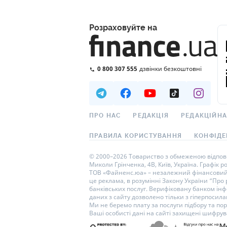
Розраховуйте на
0 800 307 555
дзвінки безкоштовні
ПРО НАС
РЕДАКЦІЯ
РЕДАКЦІЙНА
ПРАВИЛА КОРИСТУВАННЯ
КОНФІДЕ
© 2000–2026 Товариство з обмеженою відповід
Миколи Грінченка, 4В, Київ, Україна. Графік р
ТОВ «Файненс.юа» – незалежний фінансовий п
це реклама, в розумінні Закону України “Про
банківських послуг. Верифіковану банком інф
даних з сайту дозволено тільки з гіперпосилан
Ми не беремо плату за послуги підбору та по
Ваші особисті дані на сайті захищені шифру