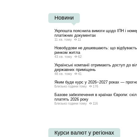
Новини
Укрпошта пояснила вимоги щодо ІПН і номе
платіжних документах
11 хв. тому
11
Новобудови не дешевшають: що відбуваєть
ринком житла
43 хв. тому
62
Українські компанії отримають доступ до ві
державних приміщень
48 хв. тому
41
Яким буде курс у 2026−2027 роках — прог
Близько години тому
176
Базове забезпечення в країнах Європи: скіл
платять 2026 року
Близько години тому
116
Курси валют у регіонах