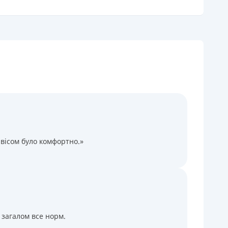
огашення
В касах і терміналах відділень
Онлайн (через сайт або інтернет-банкінг)
Через термінали самообслуговування
Через термінали Приватбанку
іцензія НБУ
іцензія переоформлена 27.03.2024 р.
ся інформація про кредит
вісом було комфортно.»
 загалом все норм.