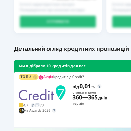
Істотні характеристики послуги
Істотні ха
Попередження про можливі наслідки
Попередже
ОТРИМАТИ
Детальний огляд кредитних пропозицій
Ми підібрали 10 кредитів для вас
Акція
ТОП 2
Кредит від Credit7
0,01
від
%
ставка в день
360
—
365
днів
термін
4,7
73
FinAwards 2026
Акція: «Кешбек за друга»