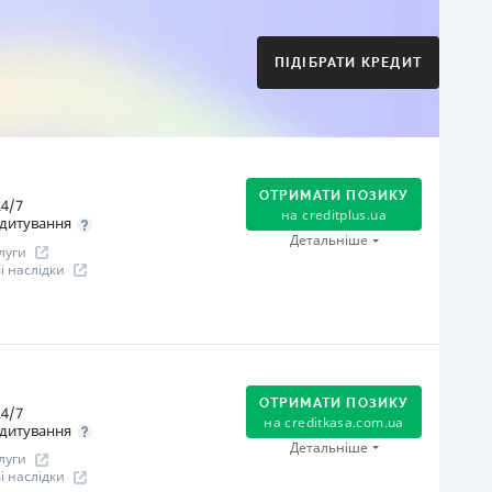
Оплата на розрахунковий рахунок
Онлайн (через сайт або інтернет-банкінг)
Через термінали Приватбанку
ПІДІБРАТИ КРЕДИТ
Через термінали самообслуговування
іцензія НБУ
іцензія переоформлена 21.03.2024 р.
ся інформація про кредит
ОТРИМАТИ ПОЗИКУ
4/7
на
creditplus.ua
дитування
Детальніше
луги
 наслідки
огашення
Оплата на розрахунковий рахунок
Онлайн (через сайт або інтернет-банкінг)
ОТРИМАТИ ПОЗИКУ
4/7
Через термінали Приватбанку
на
creditkasa.com.ua
дитування
Через термінали самообслуговування
Детальніше
луги
іцензія НБУ
 наслідки