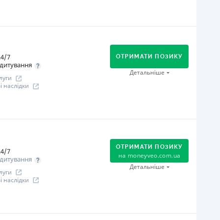
іцензія переоформлена 14.03.2024 р.
ся інформація про кредит
огашення
Оплата на розрахунковий рахунок
Онлайн (через сайт або інтернет-банкінг)
4/7
Через термінали Приватбанку
ОТРИМАТИ ПОЗИКУ
дитування
Через термінали самообслуговування
Детальніше
луги
Через відділення банків-партнерів
 наслідки
іцензія НБУ
іцензія переоформлена 08.03.2024 р.
огашення
ся інформація про кредит
В касах і терміналах відділень
Оплата на розрахунковий рахунок
ОТРИМАТИ ПОЗИКУ
Онлайн (через сайт або інтернет-банкінг)
4/7
на
moneyveo.com.ua
дитування
іцензія НБУ
Детальніше
луги
іцензія переоформлена 07.03.2024 р.
 наслідки
ся інформація про кредит
огашення