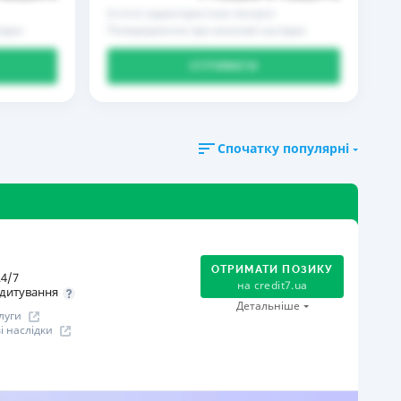
Істотні характеристики послуги
ідки
Попередження про можливі наслідки
ОТРИМАТИ
Спочатку популярні
ОТРИМАТИ ПОЗИКУ
4/7
на
credit7.ua
дитування
Детальніше
луги
 наслідки
огашення