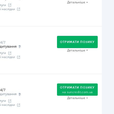
Через термінали Приватбанку
Детальніше
луги
іцензія НБУ
 наслідки
іцензія переоформлена 27.03.2024 р.
ся інформація про кредит
огашення
Онлайн (через сайт або інтернет-банкінг)
Через відділення банків-партнерів
4/7
Через термінали самообслуговування
ОТРИМАТИ ПОЗИКУ
дитування
В касах і терміналах відділень
Детальніше
луги
Через термінали Приватбанку
 наслідки
іцензія НБУ
іцензія переоформлена 12.03.2024
огашення
ся інформація про кредит
Оплата на розрахунковий рахунок
Онлайн (через сайт або інтернет-банкінг)
ОТРИМАТИ ПОЗИКУ
4/7
Через відділення банків-партнерів
на
suncredit.com.ua
дитування
іцензія НБУ
Детальніше
луги
іцензія переоформлена 21.03.2024 р.
 наслідки
ся інформація про кредит