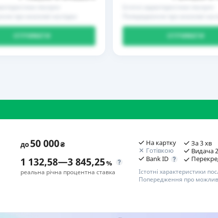
рактеристики послуги
Істотні характеристики послуги
ння про можливі наслідки
Попередження про можливі насл
ОТРИМАТИ
ОТРИМАТИ
50 000
На картку
За 3 хв
до
₴
Готівкою
Видача 2
Bank ID
Перекре
1 132,58
—
3 845,25
%
Істотні характеристики пос
реальна річна процентна ставка
Попередження про можливі
П
Переваги