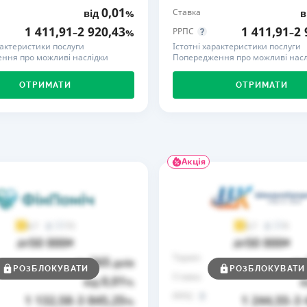
0,01
Ставка
від
%
в
РЕЙТИНГ ДЕБЕТОВИХ
ПУТІВНИ
1 411,91
2 920,43
1 411,91
2 
РРПС
–
%
–
КАРТОК
СТРАХУ
рактеристики послуги
Істотні характеристики послуги
ння про можливі наслідки
Попередження про можливі насл
ЩОМІСЯЧНИЙ ОГЛЯД
ВСІ СТРА
КЕШБЕКУ
ОТРИМАТИ
ОТРИМАТИ
СТРАХОВ
ПУТІВНИКИ ПО
БАНКІВСЬКИХ КАРТКАХ
ВІДГУКИ
КОМПАНІ
ДОСТАВК
Акція
КОНТАКТ
73
9
4,7
3,7
50 000
50 000
до
₴
до
₴
Термін
365
до
днів
до
РОЗБЛОКУВАТИ
РОЗБЛОКУВАТИ
Ставка
0,01
від
%
в
РРПС
1 132,58
3 845,25
1 244,55
3 
–
%
–