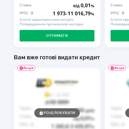
0,01
Ставка
Ставка
від
%
1 973
11 016,79
РРПС
РРПС
–
%
Істотні характеристики послуги
Істотні ха
Попередження про можливі наслідки
Попередже
ОТРИМАТИ
Вам вже готові видати кредит
Акція
Акція
37
4,1
50 000
до
₴
Термін
Термін
365
до
днів
РОЗБЛОКУВАТИ
Ставка
Ставка
0,01
від
%
РРПС
РРПС
1 265,8
3 435,87
–
%