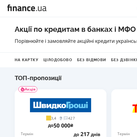
Акції по кредитам в банках і МФО
Порівнюйте і замовляйте акційні кредити українс
НА КАРТКУ
ЦІЛОДОБОВО
БЕЗ ВІДМОВИ
БЕЗ ДЗВІНК
ТОП-пропозиції
Акція
3,4
427
50 000
до
₴
217
Термін
Термін
до
днів