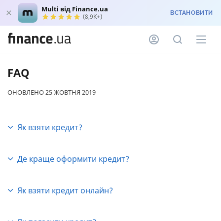
Multi від Finance.ua
ВСТАНОВИТИ
(8,9K+)
FAQ
ОНОВЛЕНО 25 ЖОВТНЯ 2019
Як взяти кредит?
Для того, щоб взяти кредит необхідно визначити:
Де краще оформити кредит?
- мету кредиту (споживчий, ремонт, лікування,
кредит до зарплати тощо.);
Залежить від ваших цілей, суми кредиту,
кредитної історії і працевлаштування.
Як взяти кредит онлайн?
- суму кредиту;
Для позики великих сум варто звернутися
Якщо вам необхідний кредит онлайн на карту, ви
- працевлаштування;