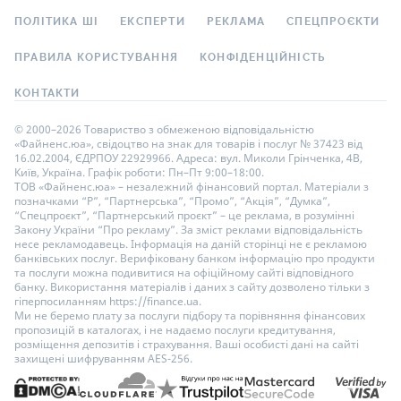
ПОЛІТИКА ШІ
ЕКСПЕРТИ
РЕКЛАМА
СПЕЦПРОЄКТИ
ПРАВИЛА КОРИСТУВАННЯ
КОНФІДЕНЦІЙНІСТЬ
КОНТАКТИ
© 2000–2026 Товариство з обмеженою відповідальністю
«Файненс.юа», свідоцтво на знак для товарів і послуг № 37423 від
16.02.2004, ЄДРПОУ 22929966. Адреса: вул. Миколи Грінченка, 4В,
Київ, Україна. Графік роботи: Пн–Пт 9:00–18:00.
ТОВ «Файненс.юа» – незалежний фінансовий портал. Матеріали з
позначками “Р”, “Партнерська”, “Промо”, “Акція”, “Думка”,
“Спецпроєкт”, “Партнерський проєкт” – це реклама, в розумінні
Закону України “Про рекламу”. За зміст реклами відповідальність
несе рекламодавець. Інформація на даній сторінці не є рекламою
банківських послуг. Верифіковану банком інформацію про продукти
та послуги можна подивитися на офіційному сайті відповідного
банку. Використання матеріалів і даних з сайту дозволено тільки з
гіперпосиланням https://finance.ua.
Ми не беремо плату за послуги підбору та порівняння фінансових
пропозицій в каталогах, і не надаємо послуги кредитування,
розміщення депозитів і страхування. Ваші особисті дані на сайті
захищені шифруванням AES-256.