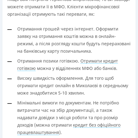
Недоліки
можете отримати її в МФО. Клієнти мікрофінансової
Нема програми лояльності для постійних клієнтів
організації отримують такі переваги, як:
Нема кредиту для юросіб (ФОП)
Немає цілодобової підтримки
по телефону, в Viber,
Отримання грошей через інтернет. Оформити
Telegram, Facebook
заявку на отримання коштів можна в онлайн-
режимі, а після розгляду кошти будуть перераховані
Погашення
на банківську карту позичальника.
Онлайн (через сайт або інтернет-банкінг)
Через термінали самообслуговування
Отримання позики готівкою.
Отримати кредит
Ліцензія НБУ
готівкою
можна у відділеннях МФО або банків.
переоформлена НБУ 14.03.2024
Високу швидкість оформлення. Для того щоб
Вся інформація про кредит
отримати кредит онлайн в Миколаєві в середньому
може знадобитися 5-10 хвилин.
Мінімальні вимоги по документам. Не потрібно
Детальніше
ОТРИМАТИ ПОЗИКУ
витрачати час на збір документації, а також
надавати довідки з місця роботи та про розмір
доходів (можна отримати
кредит без офіційного
працевлаштування
).