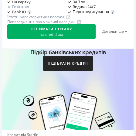
На картку
За 3 хв
Готівкою
Видача 24/7
Перекредитування
Bank ID
Істотні характеристики послуги
Попередження про можливі наслідки
ОТРИМАТИ ПОЗИКУ
Детальніше
на
credit7.ua
Підбір банківських кредитів
Акція: «Кешбек за друга»
Клієнт ділиться реферальним посиланням з другом.
ПІДІБРАТИ КРЕДИТ
Коли друг реєструється та отримує перший кредит
(від 1000 грн), клієнт автоматично отримує 400 грн
кешбеку. Акція триває до 10.12.2026
🥉 Бронза FinAwards 2026
Бронзовий призер FinAwards 2026 «Найкраща програма
лояльності»
Перший займ
вiд 0,01%/день до 30 000 ₴
Повторний займ
Кредит від Starfin