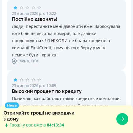
23 липня 2026 р. о 10:22
Постійно дзвонять!
Люди, перестаньте мені дзвонити вже! Заблокувала
вже більше десятка номерів, але дзвінки
продовжуються! Я НІКОЛИ не брала кредитів в
компанії FirstCredit, тому ніякого боргу у мене
неможе бути і крапка!
Олена
, Київ
23 липня 2026 р. о 10:09
Высокий процент по кредиту
Понимаю, как работают такие кредитные компании,
Нове
но здесь условия неадекватны. Посмотрите на
реальную годовую ставку, перечитайте условия
Отримайте гроші не виходячи
з дому
договора - это не кредит, это я не знаю что
Гроші у вас вже в
04:13:35
Костя