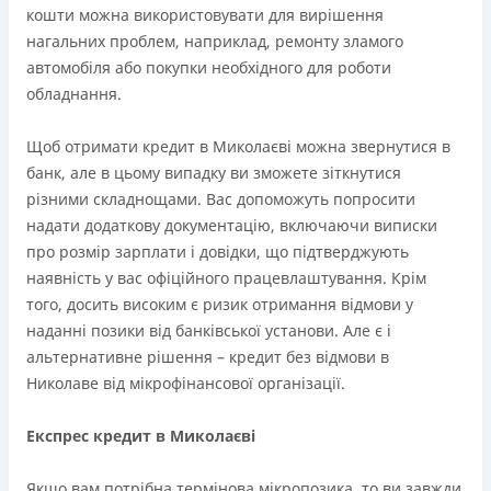
лімітом значно більшим за конкурентів)
кошти можна використовувати для вирішення
Вся інформація про кредит
Безкоштовне зняття кредитних коштів в будь-яком
нагальних проблем, наприклад, ремонту зламого
безконтактному банкоматі України (сума операцій та
автомобіля або покупки необхідного для роботи
кількість необмежена)
Детальніше
ОТРИМАТИ ПОЗИКУ
обладнання.
Безкоштовний переказ кредитних коштів з Pluscard
на будь-яку картку іншого банку (операція
Щоб отримати кредит в Миколаєві можна звернутися в
здійснюється миттєво через застосунок)
банк, але в цьому випадку ви зможете зіткнутися
Максимальний кредитний ліміт відразу при
різними складнощами. Вас допоможуть попросити
оформленні картки (до 50 000 грн. при відповідному
надати додаткову документацію, включаючи виписки
доході)
про розмір зарплати і довідки, що підтверджують
Зручний додаток для оформлення та управління
наявність у вас офіційного працевлаштування. Крім
платіжною карткою та кредитним лімітом (відсутність
того, досить високим є ризик отримання відмови у
необхідності спілкуватися з контакт центром)
наданні позики від банківської установи. Але є і
Строк користування кредитним лімітом необмежений
альтернативне рішення – кредит без відмови в
при вчасному обслуговуванні (строк кредитної лінії 5
Николаве від мікрофінансової організації.
років з можливістю пролонгації)
Можна використовувати ліміт на будь які споживчі
Експрес кредит в Миколаєві
потреби
Якщо вам потрібна термінова мікропозика, то ви завжди