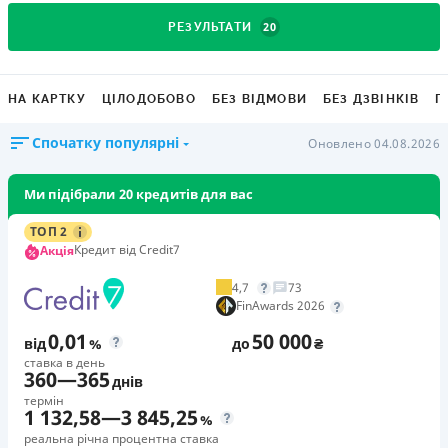
20
РЕЗУЛЬТАТИ
НА КАРТКУ
ЦІЛОДОБОВО
БЕЗ ВІДМОВИ
БЕЗ ДЗВІНКІВ
Г
Спочатку популярні
Оновлено 04.08.2026
Ми підібрали 20 кредитів для вас
ТОП 2
Кредит від Credit7
Акція
4,7
73
FinAwards 2026
0,01
50 000
від
%
до
₴
ставка в день
360
—
365
днів
термін
1 132,58
—
3 845,25
%
реальна річна процентна ставка