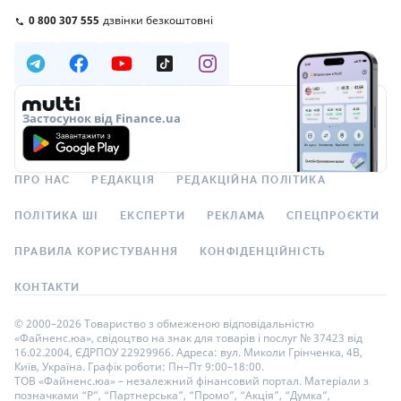
0 800 307 555
дзвінки безкоштовні
Застосунок від Finance.ua
ПРО НАС
РЕДАКЦІЯ
РЕДАКЦІЙНА ПОЛІТИКА
ПОЛІТИКА ШІ
ЕКСПЕРТИ
РЕКЛАМА
СПЕЦПРОЄКТИ
ПРАВИЛА КОРИСТУВАННЯ
КОНФІДЕНЦІЙНІСТЬ
КОНТАКТИ
© 2000–2026 Товариство з обмеженою відповідальністю
«Файненс.юа», свідоцтво на знак для товарів і послуг № 37423 від
16.02.2004, ЄДРПОУ 22929966. Адреса: вул. Миколи Грінченка, 4В,
Київ, Україна. Графік роботи: Пн–Пт 9:00–18:00.
ТОВ «Файненс.юа» – незалежний фінансовий портал. Матеріали з
позначками “Р”, “Партнерська”, “Промо”, “Акція”, “Думка”,