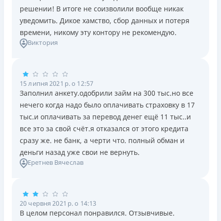
решении! В итоге не соизволили вообще никак
уведомить. Дикое хамство, сбор данных и потеря
времени, никому эту контору не рекомендую.
Виктория
15 липня 2021 р. о 12:57
Заполнил анкету.одобрили займ на 300 тыс.но все
нечего когда надо было оплачивать страховку в 17
тыс.и оплачивать за перевод денег ещё 11 тыс..и
все это за свой счёт.я отказался от этого кредита
сразу же. не банк, а черти что. полный обман и
деньги назад уже свои не вернуть.
Еретнев Вячеслав
20 червня 2021 р. о 14:13
В целом персонал понравился. Отзывчивые.