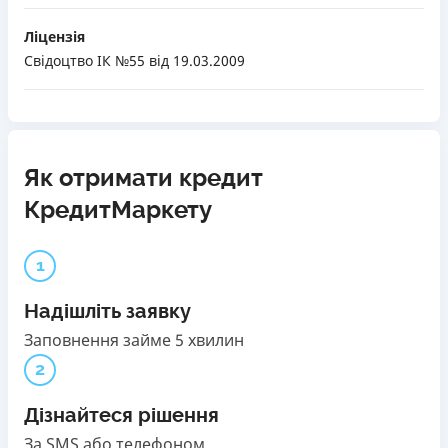
Ліцензія
Свідоцтво ІК №55
від 19.03.2009
Як отримати кредит
КредитМаркету
1
Надішліть заявку
Заповнення займе 5 хвилин
2
Дізнайтеся рішення
За SMS або телефоном