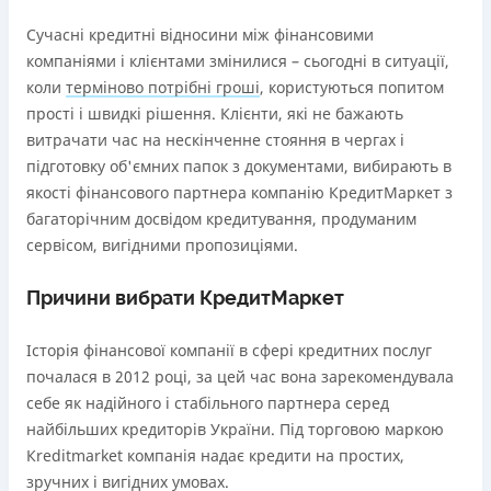
Сучасні кредитні відносини між фінансовими
компаніями і клієнтами змінилися – сьогодні в ситуації,
коли
терміново потрібні гроші
, користуються попитом
прості і швидкі рішення. Клієнти, які не бажають
витрачати час на нескінченне стояння в чергах і
підготовку об'ємних папок з документами, вибирають в
якості фінансового партнера компанію КредитМаркет з
багаторічним досвідом кредитування, продуманим
сервісом, вигідними пропозиціями.
Причини вибрати КредитМаркет
Історія фінансової компанії в сфері кредитних послуг
почалася в 2012 році, за цей час вона зарекомендувала
себе як надійного і стабільного партнера серед
найбільших кредиторів України. Під торговою маркою
Кreditmarket компанія надає кредити на простих,
зручних і вигідних умовах.