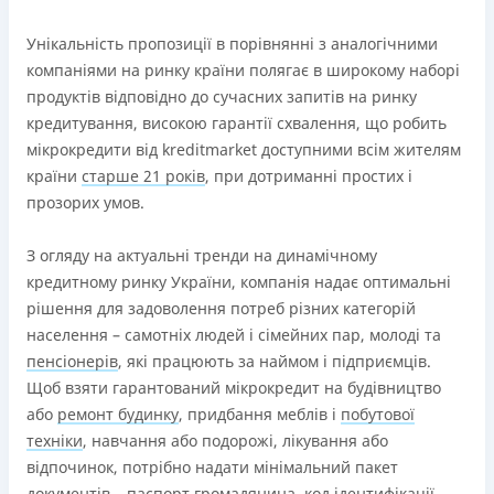
Унікальність пропозиції в порівнянні з аналогічними
компаніями на ринку країни полягає в широкому наборі
продуктів відповідно до сучасних запитів на ринку
кредитування, високою гарантії схвалення, що робить
мікрокредити від kreditmarket доступними всім жителям
країни
старше 21 років
, при дотриманні простих і
прозорих умов.
З огляду на актуальні тренди на динамічному
кредитному ринку України, компанія надає оптимальні
рішення для задоволення потреб різних категорій
населення – самотніх людей і сімейних пар, молоді та
пенсіонерів
, які працюють за наймом і підприємців.
Щоб взяти гарантований мікрокредит на будівництво
або
ремонт будинку
, придбання меблів і
побутової
техніки
, навчання або подорожі, лікування або
відпочинок, потрібно надати мінімальний пакет
документів – паспорт громадянина, код ідентифікації,