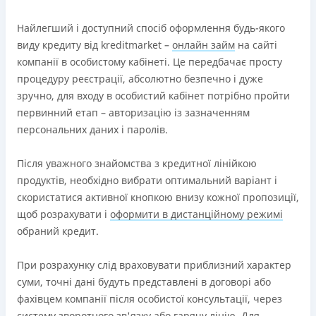
Найлегший і доступний спосіб оформлення будь-якого
виду кредиту від kreditmarket –
онлайн займ
на сайті
компанії в особистому кабінеті. Це передбачає просту
процедуру реєстрації, абсолютно безпечно і дуже
зручно, для входу в особистий кабінет потрібно пройти
первинний етап – авторизацію із зазначенням
персональних даних і паролів.
Після уважного знайомства з кредитної лінійкою
продуктів, необхідно вибрати оптимальний варіант і
скористатися активної кнопкою внизу кожної пропозиції,
щоб розрахувати і
оформити в дистанційному режимі
обраний кредит.
При розрахунку слід враховувати приблизний характер
суми, точні дані будуть представлені в договорі або
фахівцем компанії після особистої консультації, через
систему зворотного зв'язку або гарячу лінію. Для