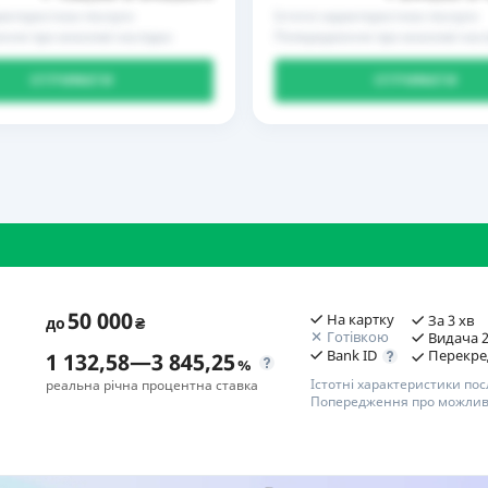
рактеристики послуги
Істотні характеристики послуги
ння про можливі наслідки
Попередження про можливі насл
ОТРИМАТИ
ОТРИМАТИ
50 000
На картку
За 3 хв
до
₴
Готівкою
Видача 2
Bank ID
Перекре
1 132,58
—
3 845,25
%
Істотні характеристики пос
реальна річна процентна ставка
Попередження про можливі
П
Переваги