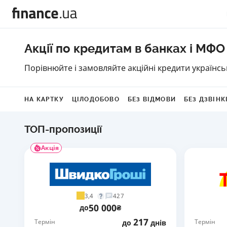
Акції по кредитам в банках і МФО
Порівнюйте і замовляйте акційні кредити українс
НА КАРТКУ
ЦІЛОДОБОВО
БЕЗ ВІДМОВИ
БЕЗ ДЗВІНК
ТОП-пропозиції
Акція
3,4
427
50 000
до
₴
217
Термін
Термін
до
днів