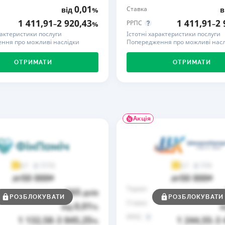
0,01
Ставка
від
%
в
РЕЙТИНГ ДЕБЕТОВИХ
ПУТІВНИ
1 411,91
2 920,43
1 411,91
2 
РРПС
–
%
–
КАРТОК
СТРАХУ
рактеристики послуги
Істотні характеристики послуги
ння про можливі наслідки
Попередження про можливі насл
ЩОМІСЯЧНИЙ ОГЛЯД
ВСІ СТРА
КЕШБЕКУ
ОТРИМАТИ
ОТРИМАТИ
СТРАХОВ
ПУТІВНИКИ ПО
БАНКІВСЬКИХ КАРТКАХ
ВІДГУКИ
КОМПАНІ
ДОСТАВК
Акція
КОНТАКТ
73
9
4,7
3,7
50 000
50 000
до
₴
до
₴
Термін
365
до
днів
до
РОЗБЛОКУВАТИ
РОЗБЛОКУВАТИ
Ставка
0,01
від
%
в
РРПС
1 132,58
3 845,25
1 244,55
3 
–
%
–