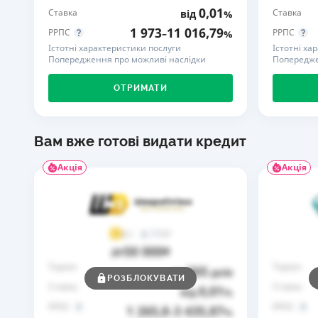
0,01
Ставка
Ставка
від
%
1 973
11 016,79
РРПС
РРПС
–
%
Істотні характеристики послуги
Істотні ха
Попередження про можливі наслідки
Попередже
ОТРИМАТИ
Вам вже готові видати кредит
Акція
Акція
37
4,1
50 000
до
₴
Термін
Термін
365
до
днів
РОЗБЛОКУВАТИ
Ставка
Ставка
0,01
від
%
РРПС
РРПС
1 265,8
3 435,87
–
%