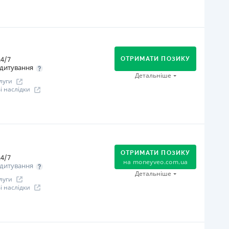
іцензія переоформлена 14.03.2024 р.
ся інформація про кредит
огашення
Оплата на розрахунковий рахунок
Онлайн (через сайт або інтернет-банкінг)
4/7
Через термінали Приватбанку
ОТРИМАТИ ПОЗИКУ
дитування
Через термінали самообслуговування
Детальніше
луги
Через відділення банків-партнерів
 наслідки
іцензія НБУ
іцензія переоформлена 08.03.2024 р.
огашення
ся інформація про кредит
В касах і терміналах відділень
Оплата на розрахунковий рахунок
ОТРИМАТИ ПОЗИКУ
Онлайн (через сайт або інтернет-банкінг)
4/7
на
moneyveo.com.ua
дитування
іцензія НБУ
Детальніше
луги
іцензія переоформлена 07.03.2024 р.
 наслідки
ся інформація про кредит
огашення