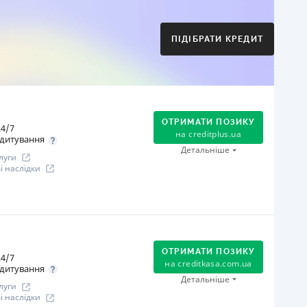
Оплата на розрахунковий рахунок
Онлайн (через сайт або інтернет-банкінг)
Через термінали Приватбанку
ПІДІБРАТИ КРЕДИТ
Через термінали самообслуговування
іцензія НБУ
іцензія переоформлена 21.03.2024 р.
ся інформація про кредит
ОТРИМАТИ ПОЗИКУ
4/7
на
creditplus.ua
дитування
Детальніше
луги
 наслідки
огашення
Оплата на розрахунковий рахунок
Онлайн (через сайт або інтернет-банкінг)
ОТРИМАТИ ПОЗИКУ
4/7
Через термінали Приватбанку
на
creditkasa.com.ua
дитування
Через термінали самообслуговування
Детальніше
луги
іцензія НБУ
 наслідки