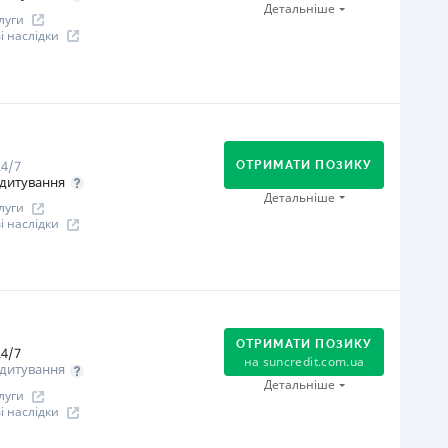
Через термінали Приватбанку
Детальніше
луги
іцензія НБУ
 наслідки
іцензія переоформлена 27.03.2024 р.
ся інформація про кредит
огашення
Онлайн (через сайт або інтернет-банкінг)
Через відділення банків-партнерів
4/7
Через термінали самообслуговування
ОТРИМАТИ ПОЗИКУ
дитування
В касах і терміналах відділень
Детальніше
луги
Через термінали Приватбанку
 наслідки
іцензія НБУ
іцензія переоформлена 12.03.2024
огашення
ся інформація про кредит
Оплата на розрахунковий рахунок
Онлайн (через сайт або інтернет-банкінг)
ОТРИМАТИ ПОЗИКУ
4/7
Через відділення банків-партнерів
на
suncredit.com.ua
дитування
іцензія НБУ
Детальніше
луги
іцензія переоформлена 21.03.2024 р.
 наслідки
ся інформація про кредит