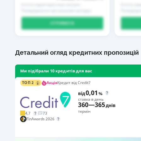
Істотні характеристики послуги
Істотні ха
Попередження про можливі наслідки
Попередже
ОТРИМАТИ
Детальний огляд кредитних пропозицій
Ми підібрали 10 кредитів для вас
Акція
ТОП 2
Кредит від Credit7
0,01
від
%
ставка в день
360
—
365
днів
термін
4,7
73
FinAwards 2026
Акція: «Кешбек за друга»