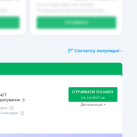
Істотні характеристики послуги
ідки
Попередження про можливі наслідки
ОТРИМАТИ
Спочатку популярні
ОТРИМАТИ ПОЗИКУ
4/7
на
credit7.ua
дитування
Детальніше
луги
 наслідки
огашення