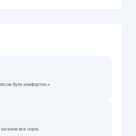
огашення
В касах і терміналах відділень
Онлайн (через сайт або інтернет-банкінг)
Через термінали самообслуговування
Через термінали Приватбанку
іцензія НБУ
іцензія переоформлена 27.03.2024 р.
ся інформація про кредит
вісом було комфортно.»
 загалом все норм.