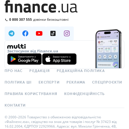
0 800 307 555
дзвінки безкоштовні
Застосунок від Finance.ua
ПРО НАС
РЕДАКЦІЯ
РЕДАКЦІЙНА ПОЛІТИКА
ПОЛІТИКА ШІ
ЕКСПЕРТИ
РЕКЛАМА
СПЕЦПРОЄКТИ
ПРАВИЛА КОРИСТУВАННЯ
КОНФІДЕНЦІЙНІСТЬ
КОНТАКТИ
© 2000–2026 Товариство з обмеженою відповідальністю
«Файненс.юа», свідоцтво на знак для товарів і послуг № 37423 від
16.02.2004, ЄДРПОУ 22929966. Адреса: вул. Миколи Грінченка, 4В,