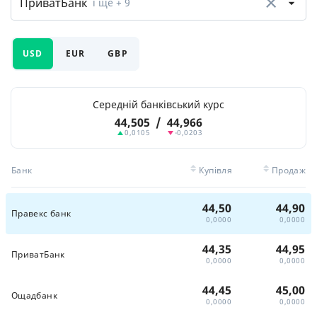
ПриватБанк
і ще
+ 9
USD
EUR
GBP
Середній банківський курс
44,505
/
44,966
0,0105
-0,0203
Банк
Купівля
Продаж
44,50
44,90
Правекс банк
0,0000
0,0000
44,35
44,95
ПриватБанк
0,0000
0,0000
44,45
45,00
Ощадбанк
0,0000
0,0000