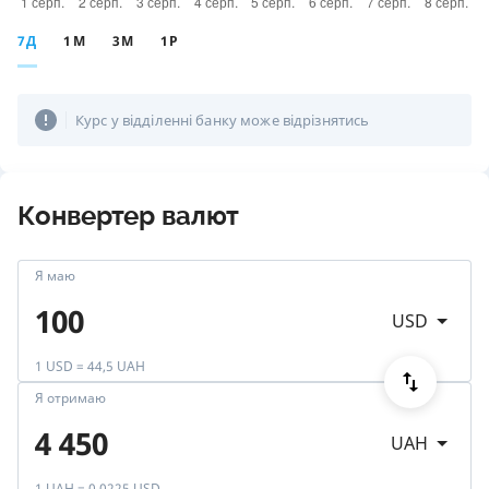
7Д
1М
3М
1Р
Курс у відділенні банку може відрізнятись
Конвертер валют
Я маю
USD
1 USD = 44,5 UAH
Я отримаю
UAH
1 UAH = 0,0225 USD