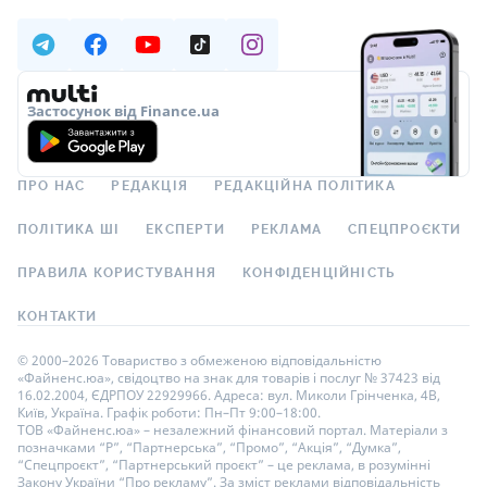
Застосунок від Finance.ua
ПРО НАС
РЕДАКЦІЯ
РЕДАКЦІЙНА ПОЛІТИКА
ПОЛІТИКА ШІ
ЕКСПЕРТИ
РЕКЛАМА
СПЕЦПРОЄКТИ
ПРАВИЛА КОРИСТУВАННЯ
КОНФІДЕНЦІЙНІСТЬ
КОНТАКТИ
© 2000–2026 Товариство з обмеженою відповідальністю
«Файненс.юа», свідоцтво на знак для товарів і послуг № 37423 від
16.02.2004, ЄДРПОУ 22929966. Адреса: вул. Миколи Грінченка, 4В,
Київ, Україна. Графік роботи: Пн–Пт 9:00–18:00.
ТОВ «Файненс.юа» – незалежний фінансовий портал. Матеріали з
позначками “Р”, “Партнерська”, “Промо”, “Акція”, “Думка”,
“Спецпроєкт”, “Партнерський проєкт” – це реклама, в розумінні
Закону України “Про рекламу”. За зміст реклами відповідальність