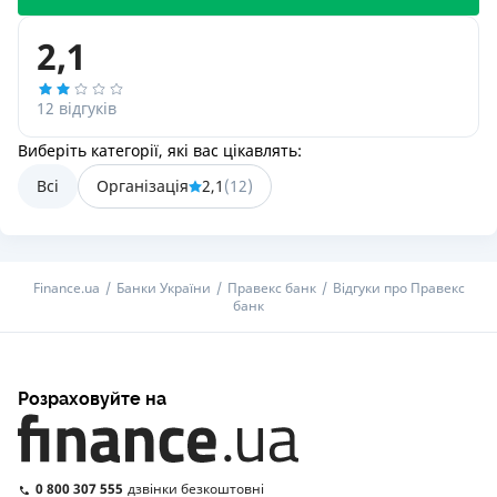
2,1
12 відгуків
Виберіть категорії, які вас цікавлять:
Всі
Організація
2,1
(
12
)
Finance.ua
Банки України
Правекс банк
Відгуки про Правекс
банк
Розраховуйте на
0 800 307 555
дзвінки безкоштовні