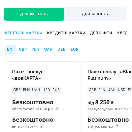
ДЛЯ ФІЗ.ОСІБ
ДЛЯ БІЗНЕСУ
ДЕБЕТОВІ КАРТКИ
КРЕДИТНІ КАРТКИ
ДЕПОЗИТИ
КРЕДИ
ВСІ
GBP
PLN
UAH
USD
EUR
Пакет послуг
Пакет послуг «Bla
«всеКАРТА»
Platinum»
GBP
PLN
UAH
USD
EUR
GBP
PLN
UAH
USD
E
Безкоштовно
8 250
від
₴
обслуговування на рік
обслуговування на рік
Безкоштовно
Безкоштовно
випуск картки
випуск картки