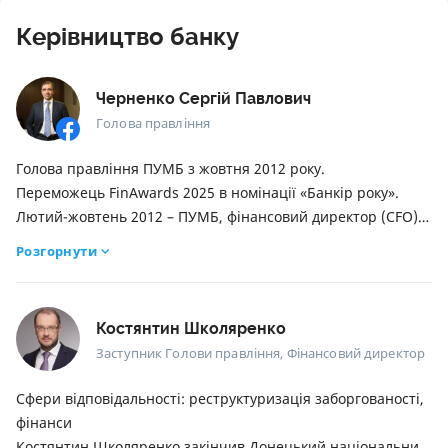
Керівництво банку
Черненко Сергій Павлович
Голова правління
Голова правління ПУМБ з жовтня 2012 року.
Переможець FinAwards 2025 в номінації «Банкір року».
Лютий-жовтень 2012 – ПУМБ, фінансовий директор (CFO).
Квітень 2011 – лютий 2012 – ПУМБ, перший заступник
Розгорнути
голови правління.
Вересень 2008 – квітень 2011 – ПУМБ, заступник голови
правління.
Костянтин Школяренко
2006-2008 – ПУМБ, член наглядової ради.
Заступник Голови правління, Фінансовий директор
2005-2006 – ПУМБ, начальник центрального управління
ризиків і входить до складу правління.
Сфери відповідальності: реструктуризація заборгованості,
1997-2005 – ПУМБ, фахівець центрального управління
фінанси
оцінки ризиків.
Костянтин Школяренко закінчив Донецький національний