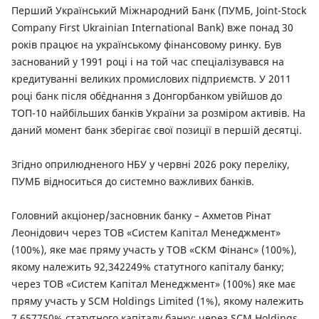
внутрішніх справ України.
Перший Український Міжнародний Банк (ПУМБ, Joint-Stock
До команди ПУМБ Леонід Скалозуб приєднався в травні
Company First Ukrainian International Bank) вже понад 30
2012 року. Заступником Голови Правління з питань
років працює на українському фінансовому ринку. Був
безпеки був призначений в 2013 році.
заснований у 1991 році і на той час спеціалізувався на
кредитуванні великих промислових підприємств. У 2011
році банк після об`єднання з Донгорбанком увійшов до
ТОП-10 найбільших банків України за розміром активів. На
даний момент банк зберігає свої позиції в першій десятці.
Згідно оприлюдненого НБУ у червні 2026 року переліку,
ПУМБ відноситься до системно важливих банків.
Головний акціонер/засновник банку – Ахметов Рінат
Леонідович через ТОВ «Систем Капітал Менеджмент»
(100%), яке має пряму участь у ТОВ «СКМ Фінанс» (100%),
якому належить 92,342249% статутного капіталу банку;
через ТОВ «Систем Капітал Менеджмент» (100%) яке має
пряму участь у SCM Holdings Limited (1%), якому належить
7,657750% статутного капіталу банку; через SCM Holdings