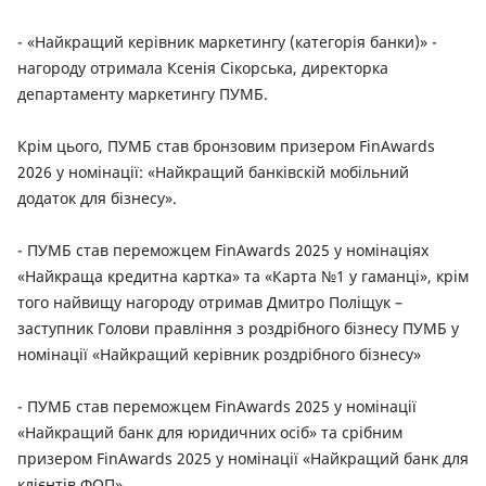
- «Найкращий керівник маркетингу (категорія банки)» -
нагороду отримала Ксенія Сікорська, директорка
департаменту маркетингу ПУМБ.
Крім цього, ПУМБ став бронзовим призером FinAwards
2026 у номінації: «Найкращий банківскій мобільний
додаток для бізнесу».
- ПУМБ став переможцем FinAwards 2025 у номінаціях
«Найкраща кредитна картка» та «Карта №1 у гаманці», крім
того найвищу нагороду отримав Дмитро Поліщук –
заступник Голови правління з роздрібного бізнесу ПУМБ у
номінації «Найкращий керівник роздрібного бізнесу»
- ПУМБ став переможцем FinAwards 2025 у номінації
«Найкращий банк для юридичних осіб» та срібним
призером FinAwards 2025 у номінації «Найкращий банк для
клієнтів ФОП»