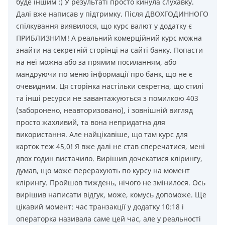
буде іншим :) У результаті просто кинула слухавку.
Далі вже написав у підтримку. Після ДВОХГОДИННОГО
спілкування виявилося, що курс валют у додатку є
ПРИБЛИЗНИМ! А реальний комерційний курс можна
знайти на секретній сторінці на сайті банку. Попасти
на неї можна або за прямим посиланням, або
мандруючи по меню інформації про банк, що не є
очевидним. Ця сторінка настільки секретна, що стилі
та інші ресурси не завантажуються з помилкою 403
(заборонено, неавторизовано), і зовнішній вигляд
просто жахливий, та вона непридатна для
використання. Але найцікавіше, що там курс для
карток теж 45,0! Я вже далі не став сперечатися, мені
двох годин вистачило. Вирішив дочекатися клірингу,
думав, що може перерахують по курсу на момент
клірингу. Пройшов тиждень, нічого не змінилося. Ось
вирішив написати відгук, може, комусь допоможе. Ще
цікавий момент: час транзакції у додатку 10:18 і
операторка називала саме цей час, але у реальності