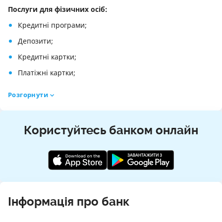
Послуги для фізичних осіб:
Кредитні програми;
Депозити;
Кредитні картки;
Платіжні картки;
Страхування;
Розгорнути
Грошові перекази;
Індивідуальні сейфи;
Користуйтесь банком онлайн
Операції з цінними паперами;
Депозитарні послуги за рахунками ЦБ;
Картка єВідновлення;
Національний кешбек;
Інформація про банк
Послуги корпоративного бізнесу:
Рахунки та РКО;