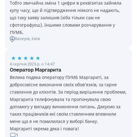
Тобто звичайна зміна 1 цифри в реквізитах зайняла
купу часу, ще й підтвердження ніякого не надають,
що таку заяву залишив (хіба тільки сам не
сфотографуєш). Іншими словами розчарування у
ПУМБ.
Валерія
, Київ
4 серпня 2026 р. о 14:47
Оператор Маргарита
Велика подяка оператору ПУМБ Маргариті, за
добросовісне виконання своїх обовʼязків, за гарне
ставлення до клієнтів. За період вирішення проблеми,
Маргарита телефонувала та пропонувала свою
допомогу у випадку виникнення питань. Дякуємо за
таких працівників які своїм ставленням впевнили
мене що я не помилилася у виборі банку.
Маргариті окрема дяка і повага!
1