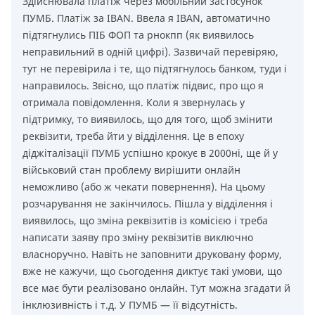
Здійснювала платіж через мобільний застосунок
ПУМБ. Платіж за IBAN. Ввела я IBAN, автоматично
підтягнулись ПІБ ФОП та рнокпп (як виявилось
неправильний в одній цифрі). Зазвичай перевіряю,
тут не перевірила і те, що підтягнулось банком, туди і
направилось. Звісно, що платіж підвис, про що я
отримала повідомлення. Коли я звернулась у
підтримку, то виявилось, що для того, щоб змінити
реквізити, треба йти у відділення. Це в епоху
діджіталізації ПУМБ успішно крокує в 2000ні, ще й у
військовий стан проблему вирішити онлайн
неможливо (або ж чекати повернення). На цьому
розчарування не закінчилось. Пішла у відділення і
виявилось, що зміна реквізитів із комісією і треба
написати заяву про зміну реквізитів виключно
власноручно. Навіть не заповнити друковану форму,
вже не кажучи, що сьогодення диктує такі умови, що
все має бути реалізовано онлайн. Тут можна згадати й
інклюзивність і т.д. У ПУМБ — її відсутність.