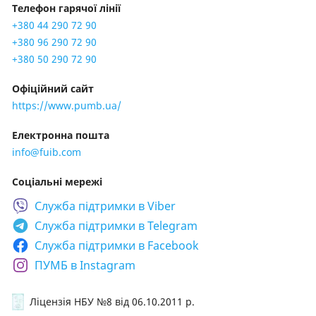
Телефон гарячої лінії
Карти;
+380 44 290 72 90
Депозити;
+380 96 290 72 90
+380 50 290 72 90
Кредитні програми;
Факторинг;
Офіційний сайт
https://www.pumb.ua/
Фінансовий лізінг;
Фінансування відновлення енергетичної
Електронна пошта
інфраструктури;
info@fuib.com
Зарплатний проект;
Соціальні мережі
Документарні операції;
Cлужба підтримки в
Viber
Операції з цінними паперами;
Cлужба підтримки в
Telegram
Депозитарні послуги за рахунками ЦБ;
Cлужба підтримки в
Facebook
Еквайринг;
ПУМБ в Instagram
Ліцензія НБУ №8
від 06.10.2011 р.