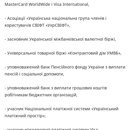
MasterCard WorldWide і Visa International,
- Асоціації «Українська національна група членів і
користувачів СВІФТ «УкрСВІФТ»,
- засновник Української міжбанківської валютної біржі,
- Універсальної товарної біржі «Контрактовий дім УМВБ»,
- уповноважений банк Пенсійного фонду України з виплати
пенсій і соціальної допомоги,
- уповноважений банк з виплати грошових коштів
робітникам бюджетних організацій,
- учасник Національної платіжної системи «Український
платіжний простір»,
- учасник міжнародної платіжної системи Visa,