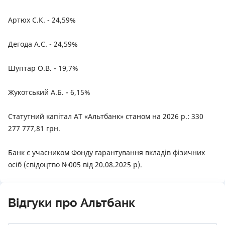
Артюх С.К. - 24,59%
Дегода А.С. - 24,59%
Шуптар О.В. - 19,7%
Жукотський А.Б. - 6,15%
Статутний капітал АТ «Альтбанк» станом на 2026 р.: 330
277 777,81 грн.
Банк є учасником Фонду гарантування вкладів фізичних
осіб (свідоцтво №005 від 20.08.2025 р).
Відгуки про Альтбанк