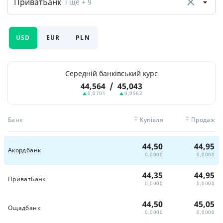
ПриватБанк
і ще
+ 9
USD
EUR
PLN
Середній банківський курс
44,564
/
45,043
0,0701
0,0562
Банк
Купівля
Продаж
44,50
44,95
Акордбанк
0,0000
0,0000
44,35
44,95
ПриватБанк
0,0000
0,0000
44,50
45,05
Ощадбанк
0,0000
0,0000