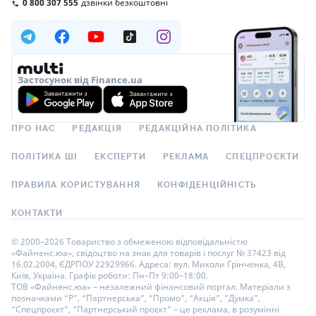
0 800 307 555
дзвінки безкоштовні
Застосунок від Finance.ua
ПРО НАС
РЕДАКЦІЯ
РЕДАКЦІЙНА ПОЛІТИКА
ПОЛІТИКА ШІ
ЕКСПЕРТИ
РЕКЛАМА
СПЕЦПРОЄКТИ
ПРАВИЛА КОРИСТУВАННЯ
КОНФІДЕНЦІЙНІСТЬ
КОНТАКТИ
© 2000–2026 Товариство з обмеженою відповідальністю
«Файненс.юа», свідоцтво на знак для товарів і послуг № 37423 від
16.02.2004, ЄДРПОУ 22929966. Адреса: вул. Миколи Грінченка, 4В,
Київ, Україна. Графік роботи: Пн–Пт 9:00–18:00.
ТОВ «Файненс.юа» – незалежний фінансовий портал. Матеріали з
позначками “Р”, “Партнерська”, “Промо”, “Акція”, “Думка”,
“Спецпроєкт”, “Партнерський проєкт” – це реклама, в розумінні