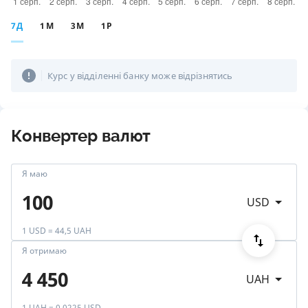
7Д
1М
3М
1Р
Курс у відділенні банку може відрізнятись
Конвертер валют
Я маю
USD
1 USD = 44,5 UAH
Я отримаю
UAH
1 UAH = 0,0225 USD