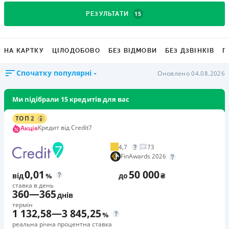
15
РЕЗУЛЬТАТИ
НА КАРТКУ
ЦІЛОДОБОВО
БЕЗ ВІДМОВИ
БЕЗ ДЗВІНКІВ
Г
Спочатку популярні
Оновлено 04.08.2026
Ми підібрали 15 кредитів для вас
ТОП 2
Кредит від Credit7
Акція
4,7
73
FinAwards 2026
0,01
50 000
від
%
до
₴
ставка в день
360
—
365
днів
термін
1 132,58
—
3 845,25
%
реальна річна процентна ставка