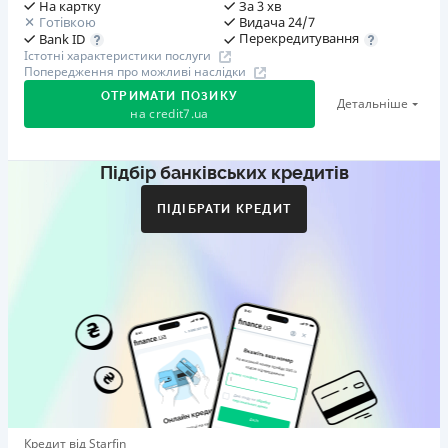
На картку
За 3 хв
Готівкою
Видача 24/7
Перекредитування
Bank ID
Істотні характеристики послуги
Попередження про можливі наслідки
ОТРИМАТИ ПОЗИКУ
Детальніше
на
credit7.ua
Підбір банківських кредитів
Акція: «Кешбек за друга»
Клієнт ділиться реферальним посиланням з другом.
ПІДІБРАТИ КРЕДИТ
Коли друг реєструється та отримує перший кредит
(від 1000 грн), клієнт автоматично отримує 400 грн
кешбеку. Акція триває до 10.12.2026
🥉 Бронза FinAwards 2026
Бронзовий призер FinAwards 2026 «Найкраща програма
лояльності»
Перший займ
вiд 0,01%/день до 30 000 ₴
Повторний займ
Кредит від Starfin