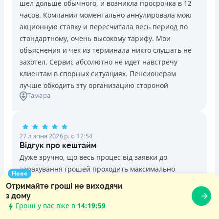
шел дольше обычного, и возникла просрочка в 12
часов. Компания моментально аннулировала мою
акционную ставку и пересчитала весь период по
стандартному, очень высокому тарифу. Мои
объяснения и чек из терминала никто слушать не
захотел. Сервис абсолютно не идет навстречу
клиентам в спорных ситуациях. Пенсионерам
лучше обходить эту организацию стороной
Тамара
27 липня 2026 р. о 12:54
Відгук про кештайм
Дуже зручно, що весь процес від заявки до
зарахування грошей проходить максимально
Нове
оперативно. Не треба розлучатися зі своєю
Отримайте гроші не виходячи
машиною, вона залишається на руках. Окремо хочу
з дому
відзначити роботу служби підтримки: терпляче
Гроші у вас вже в
14:20:01
пояснили всі нюанси погашення і допомогли