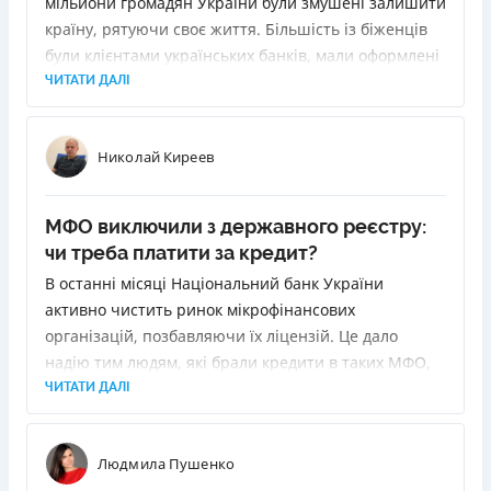
мільйони громадян України були змушені залишити
країну, рятуючи своє життя. Більшість із біженців
були клієнтами українських банків, мали оформлені
кредити або користувалися кредитними картками.
ЧИТАТИ ДАЛІ
Опинившись за кордоном, вони зіткнулися з
проблемою: як погашати заборгованість за
Николай Киреев
кредитами?
МФО виключили з державного реєстру:
чи треба платити за кредит?
В останні місяці Національний банк України
активно чистить ринок мікрофінансових
організацій, позбавляючи їх ліцензій. Це дало
надію тим людям, які брали кредити в таких МФО,
на списання боргів. В редакцію Finance.ua ми
ЧИТАТИ ДАЛІ
отримали одразу декілька запитів з проханням
роз’яснити, чи потрібно людині виплачувати
Людмила Пушенко
кредит, якщо її МФО виключили з державного