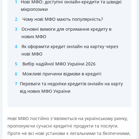
Строк користування кредитним лімітом необмежений
1
Нові МФО: доступні онлайн-кредити та швидкі
при вчасному обслуговуванні (строк кредитної лінії 5
мікропозики
років з можливістю пролонгації)
2
Чому нові МФО мають популярність?
Можна використовувати ліміт на будь які споживчі
3
Основні вимоги для отримання кредиту в
потреби
нових МФО
Недоліки
4
Як оформити кредит онлайн на картку через
Нема програми лояльності для постійних клієнтів
нові МФО
Нема кредиту для юросіб (ФОП)
5
Вибір надійної МФО України 2026
Немає цілодобової підтримки
по телефону, в Viber,
Telegram, Facebook
6
Можливі причини відмови в кредиті
Погашення
7
Переваги та недоліки кредитів онлайн на карту
Онлайн (через сайт або інтернет-банкінг)
від нових МФО України
Через термінали самообслуговування
Ліцензія НБУ
переоформлена НБУ 14.03.2024
Нові МФО постійно з'являються на українському ринку,
Вся інформація про кредит
пропонуючи сучасні кредитні продукти та послуги.
Проте не всі нові установи є легальними та безпечними,