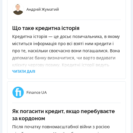
Андрей Жуматий
Що таке кредитна історія
Кредитна історія — це досьє позичальника, в якому
міститься інформація про всі взяті ним кредити і
про те, наскільки своєчасно вони погашалися. Вона
допомагає банку визначитися, чи варто видавати
клієнту чергову позику. Кредитні історії ведуть
спеціальні організації — українські бюро кредитних
ЧИТАТИ ДАЛІ
історій, або простіше — кредитні бюро. Як
дізнатися свою кредитну історію? Достатньо зайти
Finance UA
на сайт бюро, зареєструватися і оплатити його
послуги.
Як погасити кредит, якщо перебуваєте
за кордоном
Після початку повномасштабної війни з росією