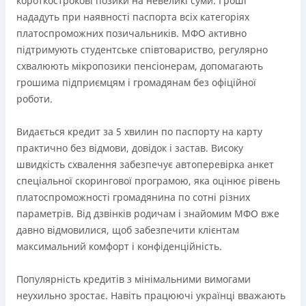
короткострокові позики на невеликі суми. Гроші
Максимальний кредитний ліміт відразу при
Онлайн (через сайт або інтернет-банкінг)
нададуть при наявності паспорта всіх категоріях
оформленні картки (до 50 000 грн. при відповідному
Через термінали самообслуговування
платоспроможних позичальників. МФО активно
доході)
Через термінали Приватбанку
підтримують студентське співтовариство, регулярно
Зручний додаток для оформлення та управління
Ліцензія НБУ
схвалюють мікропозики пенсіонерам, допомагають
платіжною карткою та кредитним лімітом (відсутність
Ліцензія переоформлена 27.03.2024 р.
грошима підприємцям і громадянам без офіційної
необхідності спілкуватися з контакт центром)
роботи.
Вся інформація про кредит
Строк користування кредитним лімітом необмежений
при вчасному обслуговуванні (строк кредитної лінії 5
Видається кредит за 5 хвилин по паспорту на карту
років з можливістю пролонгації)
практично без відмови, довідок і застав. Високу
Детальніше
ОТРИМАТИ ПОЗИКУ
Можна використовувати ліміт на будь які споживчі
швидкість схвалення забезпечує автоперевірка анкет
потреби
спеціальної скорингової програмою, яка оцінює рівень
платоспроможності громадянина по сотні різних
Недоліки
параметрів. Від дзвінків родичам і знайомим МФО вже
Нема програми лояльності для постійних клієнтів
давно відмовилися, щоб забезпечити клієнтам
Нема кредиту для юросіб (ФОП)
максимальний комфорт і конфіденційність.
Немає цілодобової підтримки
по телефону, в Viber,
Telegram, Facebook
Популярність кредитів з мінімальними вимогами
Погашення
неухильно зростає. Навіть працюючі українці вважають