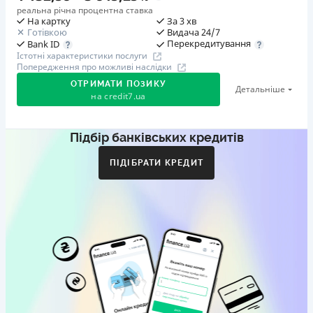
реальна річна процентна ставка
На картку
За 3 хв
Готівкою
Видача 24/7
Перекредитування
Bank ID
Істотні характеристики послуги
Попередження про можливі наслідки
ОТРИМАТИ ПОЗИКУ
Детальніше
на
credit7.ua
Підбір банківських кредитів
Акція: «Кешбек за друга»
Клієнт ділиться реферальним посиланням з другом.
ПІДІБРАТИ КРЕДИТ
Коли друг реєструється та отримує перший кредит
(від 1000 грн), клієнт автоматично отримує 400 грн
кешбеку. Акція триває до 10.12.2026
🥉 Бронза FinAwards 2026
Бронзовий призер FinAwards 2026 «Найкраща програма
лояльності»
Перший займ
вiд 0,01%/день до 30 000 ₴