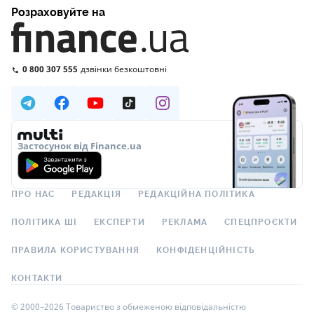
Розраховуйте на
0 800 307 555
дзвінки безкоштовні
Застосунок від Finance.ua
ПРО НАС
РЕДАКЦІЯ
РЕДАКЦІЙНА ПОЛІТИКА
ПОЛІТИКА ШІ
ЕКСПЕРТИ
РЕКЛАМА
СПЕЦПРОЄКТИ
ПРАВИЛА КОРИСТУВАННЯ
КОНФІДЕНЦІЙНІСТЬ
КОНТАКТИ
© 2000–2026 Товариство з обмеженою відповідальністю