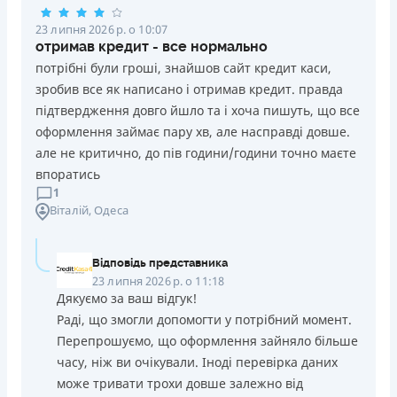
23 липня 2026 р. о 10:07
отримав кредит - все нормально
потрібні були гроші, знайшов сайт кредит каси,
зробив все як написано і отримав кредит. правда
підтвердження довго йшло та і хоча пишуть, що все
оформлення займає пару хв, але насправді довше.
але не критично, до пів години/години точно маєте
впоратись
1
Віталій
, Одеса
Відповідь представника
23 липня 2026 р. о 11:18
Дякуємо за ваш відгук!
Раді, що змогли допомогти у потрібний момент.
Перепрошуємо, що оформлення зайняло більше
часу, ніж ви очікували. Іноді перевірка даних
може тривати трохи довше залежно від