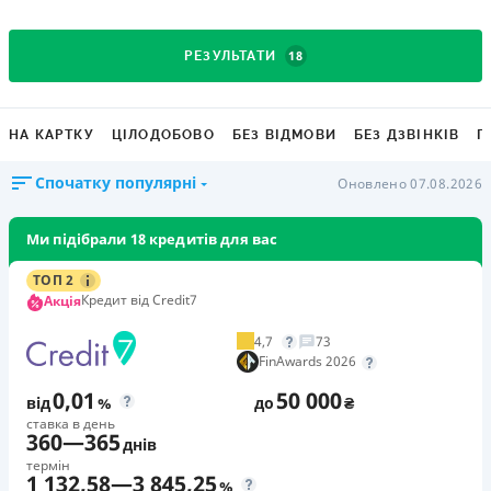
18
РЕЗУЛЬТАТИ
НА КАРТКУ
ЦІЛОДОБОВО
БЕЗ ВІДМОВИ
БЕЗ ДЗВІНКІВ
Г
Спочатку популярні
Оновлено 07.08.2026
Ми підібрали 18 кредитів для вас
ТОП 2
Кредит від Credit7
Акція
4,7
73
FinAwards 2026
0,01
50 000
від
%
до
₴
ставка в день
360
—
365
днів
термін
1 132,58
—
3 845,25
%