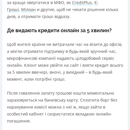
Онлайн (через сайт або інтернет-банкінг)
за краще звертатися в МФО, як
CreditPlus
,
Є-
Через термінали самообслуговування
Гроші
,
Мілоан
и другие, щоб не чекати рішення кілька
Ліцензія НБУ
днів, а отримати гроші відразу.
переоформлена НБУ 14.03.2024
Де видають кредити онлайн за 5 хвилин?
Вся інформація про кредит
Щоб жителі країни не витрачали час на візити до офісів,
а могли отримати підтримку в будь-який зручний час,
Детальніше
ОТРИМАТИ ПОЗИКУ
мікрофінансові компанії надають цілодобовий сервіс
онлайн. Клієнт може увійти на сайт і взяти кредит всього
за 5 хвилин ввечері, вночі, у вихідний – в будь-який
момент, коли потрібні гроші.
Після схвалення запиту грошові кошти моментально
зараховуються на банківську карту. Сплатити борг без
нарахування комісії можна з неї ж, якщо зайти в
особистий кабінет і скористатися вкладкою онлайн-
погашення.