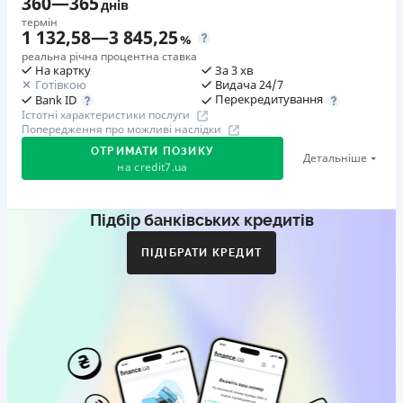
360
—
365
днів
термін
1 132,58
—
3 845,25
%
реальна річна процентна ставка
На картку
За 3 хв
Готівкою
Видача 24/7
Перекредитування
Bank ID
Істотні характеристики послуги
Попередження про можливі наслідки
ОТРИМАТИ ПОЗИКУ
Детальніше
на
credit7.ua
Підбір банківських кредитів
Акція: «Кешбек за друга»
Клієнт ділиться реферальним посиланням з другом.
ПІДІБРАТИ КРЕДИТ
Коли друг реєструється та отримує перший кредит
(від 1000 грн), клієнт автоматично отримує 400 грн
кешбеку. Акція триває до 10.12.2026
🥉 Бронза FinAwards 2026
Бронзовий призер FinAwards 2026 «Найкраща програма
лояльності»