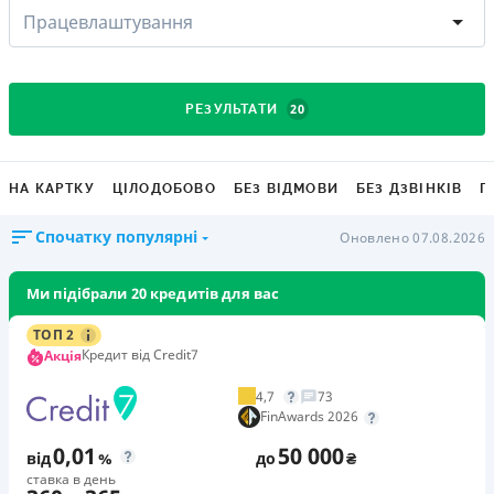
Працевлаштування
20
РЕЗУЛЬТАТИ
НА КАРТКУ
ЦІЛОДОБОВО
БЕЗ ВІДМОВИ
БЕЗ ДЗВІНКІВ
Г
Спочатку популярні
Оновлено 07.08.2026
Ми підібрали 20 кредитів для вас
ТОП 2
Кредит від Credit7
Акція
4,7
73
FinAwards 2026
0,01
50 000
від
%
до
₴
ставка в день