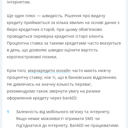
інтернетом.
Онлайн (через сайт або інтернет-банкінг)
Через термінали Приватбанку
Ще один плюс — швидкість. Рішення про видачу
Через термінали самообслуговування
кредиту приймається за кілька хвилин на основі даних з
Ліцензія НБУ
бюро кредитних історій, при цьому обов’язково
Ліцензія переоформлена 18.03.2024 р.
проводиться перевірка кредитної історії клієнта.
Процентна ставка за такими кредитами часто вказується
Вся інформація про кредит
в день, що дозволяє швидко оцінити вартість
короткострокової позики.
Детальніше
ОТРИМАТИ ПОЗИКУ
Крім того,
мікрокредити онлайн
часто мають нижчу
процентну ставку, ніж ті, що в банківських відділеннях.
Не дивлячись на значну кількість переваг,
рекомендуємо також звернути увагу на ризики
оформлення кредиту через bankID:
Залежність від мобільного зв’язку та інтернету.
Якщо немає можливості отримати SMS чи
під’єднатися до інтернету, BankID не працюватиме.