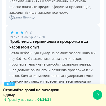
нарахування +- як і у всіх компаніях. не стигла
вчасно оплатити кредит, оформила пролонгацію,
закрила пізніше. загалом все норм.
Ірина
, Вінниця
29 липня 2026 р. о 12:28
Проблема с терминалом и просрочка в 12
часов Мой опыт
Взяла небольшую сумму на ремонт газовой колонки
под 0,01%. К сожалению, из-за технических
проблем в терминале самообслуживания платеж
шел дольше обычного, и возникла просрочка в 12
часов. Компания моментально аннулировала мою
акционную ставку и пересчитала весь период по
Нове
стандартному, очень высокому тарифу. Мои
Отримайте гроші не виходячи
объяснения и чек из терминала никто слушать не
з дому
захотел. Сервис абсолютно не идет навстречу
Гроші у вас вже в
04:34:32
клиентам в спорных ситуациях. Пенсионерам