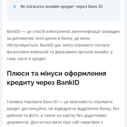
Онлайн (через сайт або інтернет-банкінг)
8
Як погасити онлайн кредит через банк ID
Переваги
Через термінали самообслуговування
Акція: ставка 0,01% на перший платіж за умови
Через термінали Приватбанку
використання промокоду;
Ліцензія НБУ
Швидкий онлайн кредит на банківську картку без
BankID — це спосіб електронної автентифікації громадян
Ліцензія переоформлена 27.03.2024 р.
застави та поручителів;
за допомогою їхніх даних в банку, де вони
Вся інформація про кредит
Процес повністю автоматизований і займає до 5
обслуговуються. BankID дає змогу отримати послуги
хвилин;
фінансових компаній та державних органів онлайн, у
Видача коштів відбувається цілодобово по всій
тому числі й кредит.
Детальніше
ОТРИМАТИ ПОЗИКУ
території України;
Верифікація BankID.
Плюси та мінуси оформлення
кредиту через BankID
Недоліки
Нема програми лояльності для постійних клієнтів
Нема кредиту для юросіб (ФОП)
Головна перевага банк ID — це можливість отримати
Немає цілодобової підтримки
по телефону, в Viber,
кредит дистанційно, не відвідуючи відділення банку, без
Telegram, Facebook
дзвінків та фото, а також на картку без додаткових
Погашення
документів. Достатньо мати при собі смартфон з
Оплата на розрахунковий рахунок