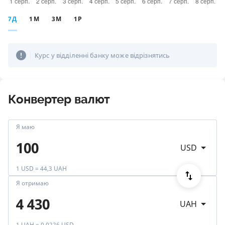
7Д
1М
3М
1Р
Курс у відділенні банку може відрізнятись
Конвертер валют
Я маю
USD
1 USD = 44,3 UAH
Я отримаю
UAH
1 UAH = 0,0226 USD