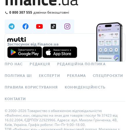
0 800 307 555
дзвінки безкоштовні
Застосунок від Finance.ua
ПРО НАС
РЕДАКЦІЯ
РЕДАКЦІЙНА ПОЛІТИКА
ПОЛІТИКА ШІ
ЕКСПЕРТИ
РЕКЛАМА
СПЕЦПРОЄКТИ
ПРАВИЛА КОРИСТУВАННЯ
КОНФІДЕНЦІЙНІСТЬ
КОНТАКТИ
© 2000–2026 Товариство з обмеженою відповідальністю
«Файненс.юа», свідоцтво на знак для товарів і послуг № 37423 від
16.02.2004, ЄДРПОУ 22929966. Адреса: вул. Миколи Грінченка, 4В,
Київ, Україна. Графік роботи: Пн–Пт 9:00–18:00.
ТОВ «Файненс.юа» – незалежний фінансовий портал. Матеріали з