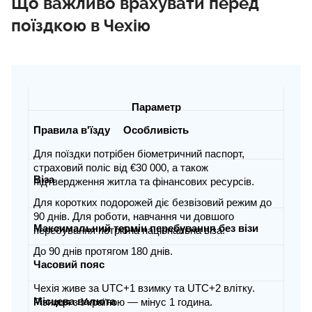
Що важливо врахувати перед
поїздкою в Чехію
Параметр
Особливість
Правила в'їзду
Для поїздки потрібен біометричний паспорт,
страховий поліс від €30 000, а також
Віза
підтвердження житла та фінансових ресурсів.
Для коротких подорожей діє безвізовий режим до
90 днів. Для роботи, навчання чи довшого
Максимальний термін перебування без візи
перебування потрібна національна віза.
До 90 днів протягом 180 днів.
Часовий пояс
Чехія живе за UTC+1 взимку та UTC+2 влітку.
Місцева валюта
Різниця з Україною — мінус 1 година.