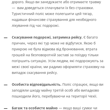
дорого. Якщо ви занедужаєте або отримаєте травму
— вам доведеться сплачувати їх без страховки.
Туристичний поліс може полегшити цей тягар,
надавши фінансове страхування для необхідного
лікування під час подорожі.
Скасування подорожі, затримка рейсу.
Є багато
причин, через які тур може не відбутися. Якою б
прикрою не була відмова від бронювання, втрата
грошей на безповоротній заставі за поїздку тільки
погіршить ситуацію. Усім людям, які подорожують за
межі своєї країни, ми радимо оформляти страховку на
випадок скасування рейсу.
Особиста відповідальність.
Поліс спрацює, якщо ви
заподіяли шкоду майну третій особі або випадково
пошкодили його, перебуваючи на території Чехії.
Багаж та особисте майно
— якщо ваші сумки чи