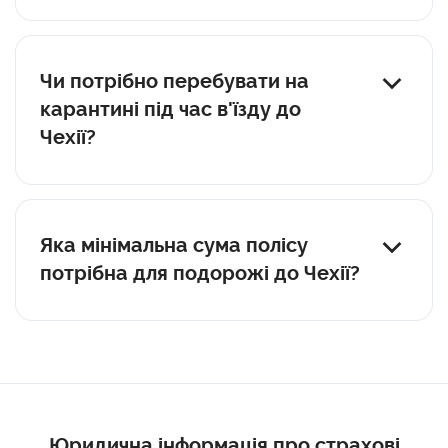
Термін дії медичного страхового поліса має бути
дійсним протягом усього періоду перебування у
країні.
Чи потрібно перебувати на
карантині під час в'їзду до
Чехії?
Карантинні обмеження на пересування
застосовуються лише для громадян, які прибули з
країн із підвищеним рівнем поширення
Яка мінімальна сума полісу
коронавірусу.
потрібна для подорожі до Чехії?
Розмір мінімального покриття страхового полісу має
становити від 30 тисяч євро.
Юридична інформація про страхові