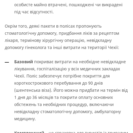
особисте майно втрачені, пошкоджені чи викрадені
під час відсутності.
Окрім того, деякі пакети в полісах пропонують
стоматологічну допомогу, придбання ліків за рецептом
лікаря, термінову хірургічну операцію, невідкладну
допомогу гінеколога та інші витрати на території Чехії:
Базовий
покриває витрати на необхідне невідкладне
лікування, госпіталізацію у всіх медичних закладах
Чехії. Поліс забезпечує потрібне покриття для
короткострокового перебування до 90 днів
(шенгенська віза). Його можна придбати на термін від
1 дня до 36 місяців та покрити оплату основних
обстежень та необхідних процедур, включаючи
невідкладну стоматологічну допомогу, амбулаторну
медицину.
Комплексний
– це страховка для туристів із тривалим