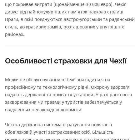
що покриває витрати (щонайменше 30 000 євро). Чехія
дивує: від найпопулярніших пам'яток навколо столиці
Праги, в якій поєднуються австро-угорський та радянський
стиль, до красивих замків, розташованих у внутрішніх
районах.
Особливості страховки для Чехії
Медичне обслуговування в Чехії знаходиться на
професійному та технологічному рівні. Охорону здоров'я
надають державні та приватні установи. У разі раптового
захворювання чи травми у туристів забезпечується у
відділеннях невідкладної допомоги.
Чеська державна система страхування полягає в
обов'язковій участі застрахованих осіб. Більшість
медичних установ уклали договір зі страховими фірмами