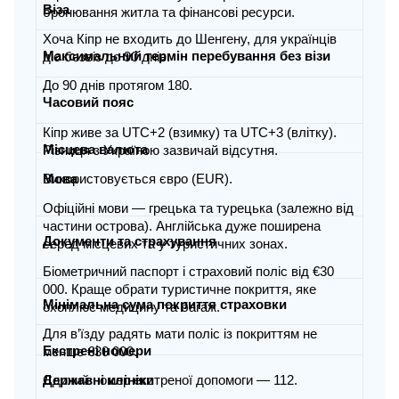
Віза
бронювання житла та фінансові ресурси.
Хоча Кіпр не входить до Шенгену, для українців
Максимальний термін перебування без візи
діє безвіз до 90 днів.
До 90 днів протягом 180.
Часовий пояс
Кіпр живе за UTC+2 (взимку) та UTC+3 (влітку).
Місцева валюта
Різниця з Україною зазвичай відсутня.
Використовується євро (EUR).
Мова
Офіційні мови — грецька та турецька (залежно від
частини острова). Англійська дуже поширена
Документи та страхування
серед місцевих та у туристичних зонах.
Біометричний паспорт і страховий поліс від €30
000. Краще обрати туристичне покриття, яке
Мінімальна сума покриття страховки
охоплює медицину та багаж.
Для в’їзду радять мати поліс із покриттям не
Екстрені номери
менше €30 000.
Єдиний номер екстреної допомоги — 112.
Державні клініки