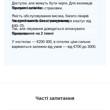
Доступні, але можуть бути черги. Для іноземців
Приватні клініки
послуги платні без страховки.
Якість обслуговування висока, багато лікарів
Чи приймають без страхування
говорять англійською; консультація коштує від
€40–70.
Так, але лікування доведеться оплачувати
Проживання на 2 тижні
повністю.
У хостелах — €200-300, в готелях ціни сильно
варіюються залежно від умов — від €700 до 3000.
Часті запитання