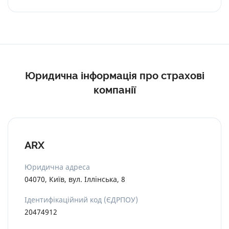
Франшиза — це сума, яку турист при настанні
страхового випадку повинен покрити самостійно.
Якщо страхова компанія вказує, що у вашій
страховки франшиза 10%, значить, 10% від суми
лікування повинні будете сплатити ви. У нашому
каталозі більшість страховок мають нульову
Юридична інформація про страхові
франшизу — це означає, що платити вам нічого не
компанії
доведеться. Сума франшизи буде вказана в вашому
договорі зі страховою компанією.
ARX
Юридична адреса
04070, Київ, вул. Іллінська, 8
Ідентифікаційний код (ЄДРПОУ)
20474912