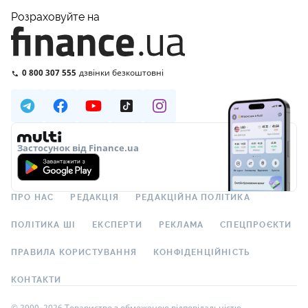
Розраховуйте на
0 800 307 555
дзвінки безкоштовні
Застосунок від Finance.ua
ПРО НАС
РЕДАКЦІЯ
РЕДАКЦІЙНА ПОЛІТИКА
ПОЛІТИКА ШІ
ЕКСПЕРТИ
РЕКЛАМА
СПЕЦПРОЄКТИ
ПРАВИЛА КОРИСТУВАННЯ
КОНФІДЕНЦІЙНІСТЬ
КОНТАКТИ
© 2000–2026 Товариство з обмеженою відповідальністю