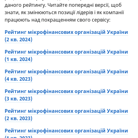
компанія отримувала за наявність інформації про
даного рейтингу. Читайте попередні версії, щоб
отримання, погашення та прострочення кредиту
знати, як змінюються позиції лідерів і як компанії
в довідковому блоці (назва якого може бути
працюють над покращенням свого сервісу:
різною: Питання-відповіді, FAQ, Допомога,
Довідка тощо, але суть і мета одна й та сама —
Рейтинг мікрофінансових організацій України
дати клієнтам МФО відповіді на найважливіші для
(2 кв. 2024)
них запитання). А також ще 1 бал організація
Рейтинг мікрофінансових організацій України
отримувала за наявність в цьому блоці іншої
(1 кв. 2024)
інформації, крім перерахованих вище запитань.
Рейтинг мікрофінансових організацій України
Під час оцінювання враховувалася не просто
(4 кв. 2023)
наявність потрібної для користувачів інформації,
але також її доступність (наскільки глибоко вона
Рейтинг мікрофінансових організацій України
захована в «надрах» сайту) й ідентичність на
(3 кв. 2023)
різних його сторінках.
Рейтинг мікрофінансових організацій України
МФО, у яких вийшов однаковий підсумковий бал,
(2 кв. 2023)
ми розсудили таким чином:
Рейтинг мікрофінансових організацій України
Перше. Вище оцінювалися компанії, які