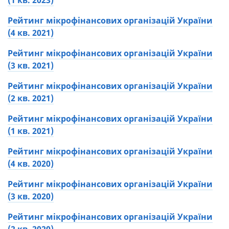
(1 кв. 2023)
отримали більше балів за критерієм «Сайт»,
який ми вважаємо ключовим.
Рейтинг мікрофінансових організацій України
(4 кв. 2021)
Друге. Якщо по «Сайту» бали також збіглися, то
ми враховували, скільком з 6 перерахованих
Рейтинг мікрофінансових організацій України
критеріїв компанії взагалі відповідають.
(3 кв. 2021)
Наприклад, якщо в однієї не підключений
BankID і немає програми лояльності, то вона
Рейтинг мікрофінансових організацій України
була оцінена нижче, ніж та, у якої немає тільки
(2 кв. 2021)
BankID.
Рейтинг мікрофінансових організацій України
Третє. Ми детальніше порівнювали роботу
(1 кв. 2021)
контакт-центрів: час очікування відповіді на
дзвінок, оперативність і якість відповідей на
Рейтинг мікрофінансових організацій України
поставлені запитання.
(4 кв. 2020)
Четверте. Ми занижували місце в рейтингу,
Рейтинг мікрофінансових організацій України
якщо на сайті одна і та ж інформація вказана
(3 кв. 2020)
по-різному. Наприклад, в одному місці сказано,
що максимальна сума кредиту становить 15
Рейтинг мікрофінансових організацій України
000 гривень, а в іншому — 10 000.