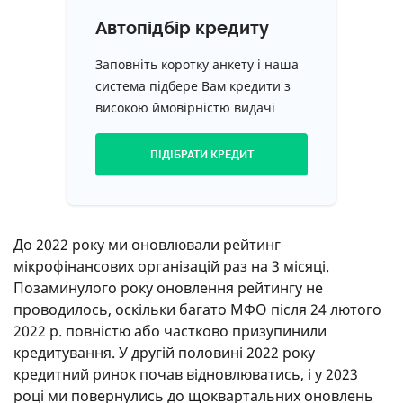
2.00
3.00
2.67
Реквізити компанії та FAQ
Погашення
Банк ID та додаток
(знижки на надання першого кредиту), так і до
Автопідбір кредиту
11.03
5.00
Знижки та бонуси
Підтримка
постійних (збільшення терміну і суми
кредитування, зниження процентної ставки). Крім
Заповніть коротку анкету і наша
2.00
9.00
Реквізити компанії та FAQ
Погашення
того, окремо враховували можливість взяття
система підбере Вам кредити з
2.50
Знижки та бонуси
першого кредиту під 0,01%.
високою ймовірністю видачі
1.00
Реквізити компанії та FAQ
6. Критерій «Реквізити компанії та FAQ»
ПІДІБРАТИ КРЕДИТ
Клієнтам важливо мати змогу знайти на сайті
компанії інформацію з реквізитами, тому за
наявність даних про платіжні реквізити компанія
отримувала ще 1 бал.
До 2022 року ми оновлювали рейтинг
мікрофінансових організацій раз на 3 місяці.
Ухвалюючи рішення про отримання кредиту,
Позаминулого року оновлення рейтингу не
майбутній клієнт також хоче дізнатися, як буде
проводилось, оскільки багато МФО після 24 лютого
відбуватися цей процес, а потім і погашення, або
2022 р. повністю або частково призупинили
що буде у разі прострочення оплати кредиту. Ми
кредитування. У другій половині 2022 року
оцінили, наскільки зручно буде отримати
кредитний ринок почав відновлюватись, і у 2023
відповіді на ці запитання на сайті МФО. По 1 балу
році ми повернулись до щоквартальних оновлень