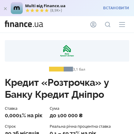
Multi від Finance.ua
ВСТАНОВИТИ
(8,9K+)
3,1
бал
Кредит «Розтрочка» у
Банку Кредит Дніпро
Ставка
Сума
0,0001% на рік
до 100 000 ₴
Строк
Реальна річна процентна ставка
до 36 місяців
0,1 – 59,73% на рік