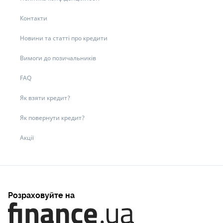
Контакти
Новини та статті про кредити
Вимоги до позичальників
FAQ
Як взяти кредит?
Як повернути кредит?
Акції
Розраховуйте на