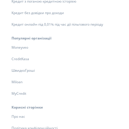
Кредит з поганою кредитною історією
Кредит без довідки про доходи
Кредит онлайн під 0,01% під час дії пільгового періоду
Популярні організації
Moneyveo
CreditKasa
ШвидкоГроші
Miloan
MyCredit
Корисні сторінки
Про нас
Політика конфіденційності