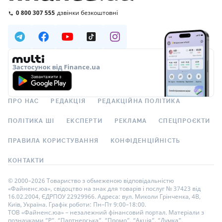
0 800 307 555
дзвінки безкоштовні
Застосунок від Finance.ua
ПРО НАС
РЕДАКЦІЯ
РЕДАКЦІЙНА ПОЛІТИКА
ПОЛІТИКА ШІ
ЕКСПЕРТИ
РЕКЛАМА
СПЕЦПРОЄКТИ
ПРАВИЛА КОРИСТУВАННЯ
КОНФІДЕНЦІЙНІСТЬ
КОНТАКТИ
© 2000–2026 Товариство з обмеженою відповідальністю
«Файненс.юа», свідоцтво на знак для товарів і послуг № 37423 від
16.02.2004, ЄДРПОУ 22929966. Адреса: вул. Миколи Грінченка, 4В,
Київ, Україна. Графік роботи: Пн–Пт 9:00–18:00.
ТОВ «Файненс.юа» – незалежний фінансовий портал. Матеріали з
позначками “Р”, “Партнерська”, “Промо”, “Акція”, “Думка”,