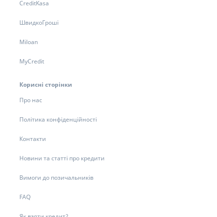
CreditKasa
ШвидкоГроші
Miloan
MyCredit
Корисні сторінки
Про нас
Політика конфіденційності
Контакти
Новини та статті про кредити
Вимоги до позичальників
FAQ
Як взяти кредит?