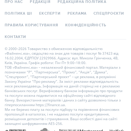
ПРО НАС
РЕДАКЦІЯ
РЕДАКЦІЙНА ПОЛІТИКА
ПОЛІТИКА ШІ
ЕКСПЕРТИ
РЕКЛАМА
СПЕЦПРОЄКТИ
ПРАВИЛА КОРИСТУВАННЯ
КОНФІДЕНЦІЙНІСТЬ
КОНТАКТИ
© 2000–2026 Товариство з обмеженою відповідальністю
«Файненс.юа», свідоцтво на знак для товарів і послуг № 37423 від
16.02.2004, ЄДРПОУ 22929966. Адреса: вул. Миколи Грінченка, 4В,
Київ, Україна. Графік роботи: Пн–Пт 9:00–18:00.
ТОВ «Файненс.юа» – незалежний фінансовий портал. Матеріали з
позначками “Р”, “Партнерська”, “Промо”, “Акція”, “Думка”,
“Спецпроєкт”, “Партнерський проєкт” – це реклама, в розумінні
Закону України “Про рекламу”. За зміст реклами відповідальність
несе рекламодавець. Інформація на даній сторінці не є рекламою
банківських послуг. Верифіковану банком інформацію про продукти
та послуги можна подивитися на офіційному сайті відповідного
банку. Використання матеріалів і даних з сайту дозволено тільки з
гіперпосиланням https://finance.ua.
Ми не беремо плату за послуги підбору та порівняння фінансових
пропозицій в каталогах, і не надаємо послуги кредитування,
розміщення депозитів і страхування. Ваші особисті дані на сайті
захищені шифруванням AES-256.