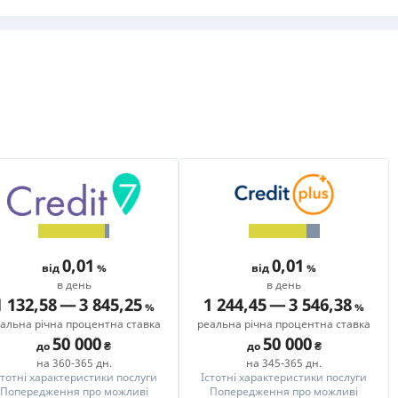
РЕЙТИНГ ДЕБЕТОВИХ
ПУТІВНИ
КАРТОК
СТРАХУ
ЩОМІСЯЧНИЙ ОГЛЯД
ВСІ СТРА
КЕШБЕКУ
СТРАХОВ
ПУТІВНИКИ ПО
БАНКІВСЬКИХ КАРТКАХ
ВІДГУКИ
КОМПАНІ
ДОСТАВК
КОНТАКТ
0,01
0,01
від
від
в день
в день
1 132,58
—
3 845,25
1 244,45
—
3 546,38
альна річна процентна ставка
реальна річна процентна ставка
50 000
50 000
до
до
на 360-365 дн.
на 345-365 дн.
стотні характеристики послуги
Істотні характеристики послуги
Попередження про можливі
Попередження про можливі