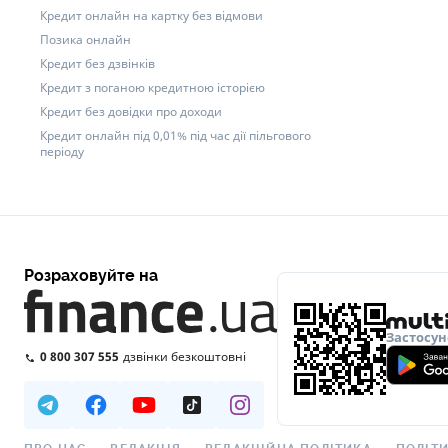
Кредит онлайн на картку без відмови
Позика онлайн
Кредит без дзвінків
Кредит з поганою кредитною історією
Кредит без довідки про доходи
Кредит онлайн під 0,01% під час дії пільгового
періоду
Розраховуйте на
Застосун
0 800 307 555
дзвінки безкоштовні