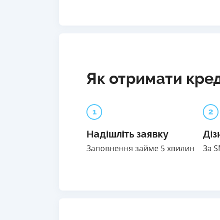
Як отримати кред
1
2
Надішліть заявку
Діз
Заповнення займе 5 хвилин
За 