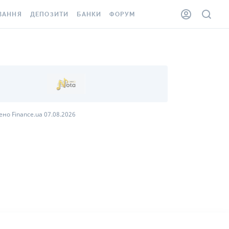
ВАННЯ
ДЕПОЗИТИ
БАНКИ
ФОРУМ
ІЛКА
ВСІ ДЕПОЗИТИ
ВСІ БАНКИ
АННЯ ЖИТЛА ВІД
ДЕПОЗИТИ В USD
ВІДГУКИ ПРО БАНКИ
 ШАХЕДІВ
ДЕПОЗИТИ В EUR
МІКРОФІНАНСОВІ
ХОВКА ЗА КОРДОН
ОРГАНІЗАЦІЇ
БОНУС ДО ДЕПОЗИТІВ
ВІДГУКИ ПРО МФО
но Finance.ua 07.08.2026
УМОВИ АКЦІЇ
КАРТА
ПИТАННЯ ТА ВІДПОВІДІ
ННА ВІНЬЄТКА
ДЕПОЗИТНИЙ КАЛЬКУЛЯТОР
 СПІВРОБІТНИКІВ
ПУТІВНИКИ ПО
SSISTANCE
ЗАОЩАДЖЕННЯМ
АННЯ ВІД
Х ВИПАДКІВ