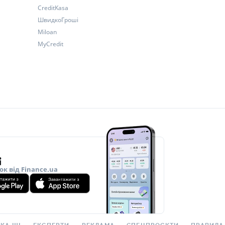
CreditKasa
ШвидкоГроші
Miloan
MyCredit
ок від Finance.ua