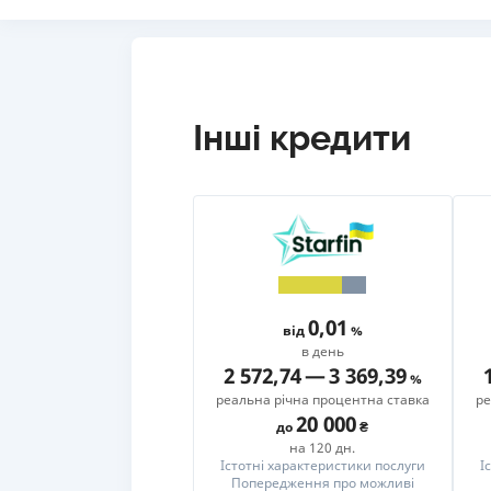
Інші кредити
0,01
від
в день
2 572,74
—
3 369,39
реальна річна процентна ставка
ре
20 000
до
на 120 дн.
Істотні характеристики послуги
І
Попередження про можливі