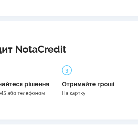
ит NotaCredit
3
найтеся рішення
Отримайте гроші
SMS або телефоном
На картку