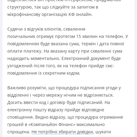
структурою, так що слідкуйте за запитом в
мікрофінансову організацію КФ онлайн.
Судячи з відгуків клієнтів, схвалення
позичальник отримує протягом 15 хвилин на телефон. У
повідомленнях буде вказана сума, термін і дата повної
оплати платежу. На вказану карту при схваленні сума
надходить моментально. Електронний документ буде
узгоджений після того, як на телефон прийде смс-
повідомлення із секретним кодом.
Важливо розуміти, що процедура підписання угоди у
відділенні і через мережу нічим не відрізняється.
Досить ввести код і договір буде підписаний. На
електронну пошту відразу прийде відповідне
сповіщення. Видно відразу, що процедура отримання
грошей в «Компаньйон Фінанс» максимально
спрощена.
Не потрібно збирати довідки
, шукати