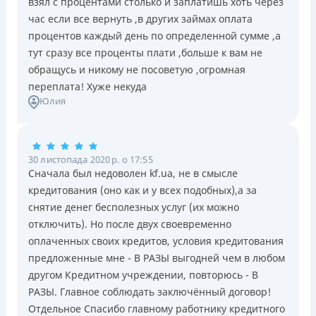
взял с процентами столько и заплатишь хоть через
час если все вернуть ,в других займах оплата
процентов каждый день по определенной сумме ,а
тут сразу все проценты плати ,больше к вам не
обращусь и никому не посоветую ,огромная
переплата! Хуже некуда
Юлия
30 листопада 2020 р. о 17:55
Сначала был недоволен kf.ua, не в смысле
кредитования (оно как и у всех подобных),а за
снятие денег бесполезных услуг (их можно
отключить). Но после двух своевременно
оплаченных своих кредитов, условия кредитования
предложенные мне - В РАЗЫ выгодней чем в любом
другом Кредитном учреждении, повторюсь - В
РАЗЫ. Главное соблюдать заключённый договор!
Отдельное Спасибо главному работнику кредитного