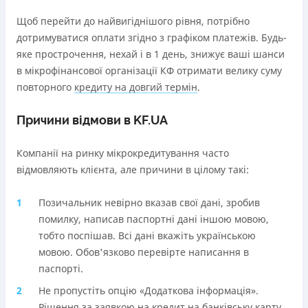
Щоб перейти до найвигіднішого рівня, потрібно
дотримуватися оплати згідно з графіком платежів. Будь-
яке прострочення, нехай і в 1 день, знижує ваші шанси
в мікрофінансової організації КФ отримати велику суму
повторного
кредиту на довгий термін
.
Причини відмови в KF.UA
Компанії на ринку мікрокредитування часто
відмовляють клієнта, але причини в цілому такі:
Позичальник невірно вказав свої дані, зробив
помилку, написав паспортні дані іншою мовою,
тобто поспішав. Всі дані вкажіть українською
мовою. Обов'язково перевірте написання в
паспорті.
Не пропустіть опцію «Додаткова інформація».
Рішення за заявкою на кредит на банківську карту