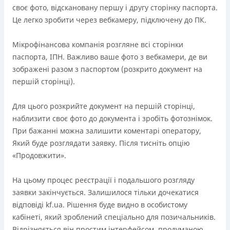
своє фото, відскановану першу і другу сторінку паспорта.
Це легко зробити через вебкамеру, підключену до ПК.
Мікрофінансова компанія розгляне всі сторінки
паспорта, ІПН. Важливо ваше фото з вебкамери, де ви
зображені разом з паспортом (розкрито документ на
першій сторінці).
Для цього розкрийте документ на першій сторінці,
наблизити своє фото до документа і зробіть фотознімок.
При бажанні можна залишити коментарі оператору,
Який буде розглядати заявку. Після тисніть опцію
«Продовжити».
На цьому процес реєстрації і подальшого розгляду
заявки закінчується. Залишилося тільки дочекатися
відповіді kf.ua. Рішення буде видно в особистому
кабінеті, який зроблений спеціально для позичальників.
Відрізняється він простим інтерфейсом, продуманою