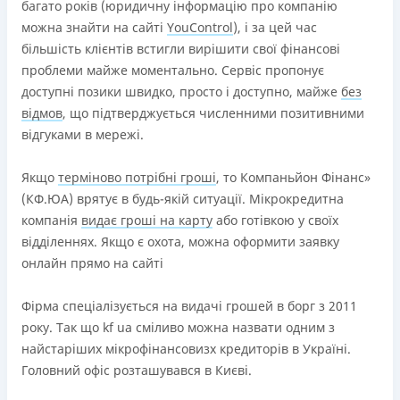
багато років (юридичну інформацію про компанію
можна знайти на сайті
YouControl
), і за цей час
більшість клієнтів встигли вирішити свої фінансові
проблеми майже моментально. Сервіс пропонує
доступні позики швидко, просто і доступно, майже
без
відмов
, що підтверджується численними позитивними
відгуками в мережі.
Якщо
терміново потрібні гроші
, то Компаньйон Фінанс»
(КФ.ЮА) врятує в будь-якій ситуації. Мікрокредитна
компанія
видає гроші на карту
або готівкою у своїх
відділеннях. Якщо є охота, можна оформити заявку
онлайн прямо на сайті
Фірма спеціалізується на видачі грошей в борг з 2011
року. Так що kf ua сміливо можна назвати одним з
найстаріших мікрофінансовизх кредиторів в Україні.
Головний офіс розташувався в Києві.