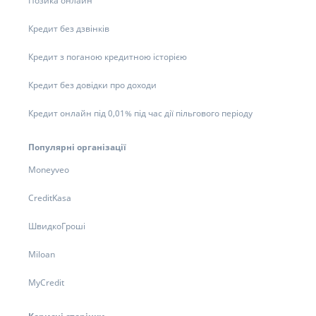
Позика онлайн
Кредит без дзвінків
Кредит з поганою кредитною історією
Кредит без довідки про доходи
Кредит онлайн під 0,01% під час дії пільгового періоду
Популярні організації
Moneyveo
CreditKasa
ШвидкоГроші
Miloan
MyCredit