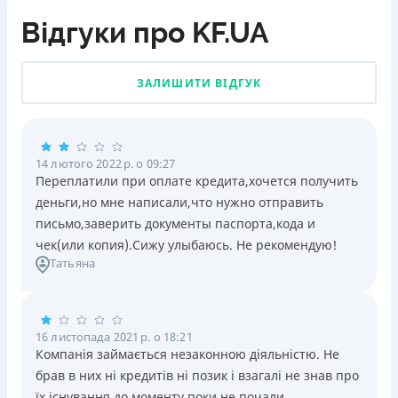
Відгуки про KF.UA
ЗАЛИШИТИ ВІДГУК
14 лютого 2022 р. о 09:27
Переплатили при оплате кредита,хочется получить
деньги,но мне написали,что нужно отправить
письмо,заверить документы паспорта,кода и
чек(или копия).Сижу улыбаюсь. Не рекомендую!
Татьяна
16 листопада 2021 р. о 18:21
Компанія займається незаконною діяльністю. Не
брав в них ні кредитів ні позик і взагалі не знав про
їх існування до моменту поки не почали