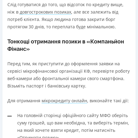
Слід готуватися до того, що відсоток по кредиту вище,
ніж в
довгострокових позиках
, але все залежить від
потреб клієнта. Якщо людина готова закрити борг
протягом 30 днів, то переплата буде мінімальною.
Тонкощі отримання позики в «Компаньйон
Фінанс»
Перед тим, як приступити до оформлення заявки на
сервісі мікрофінансової організації КФ, перевірте роботу
веб-камери або фронтальної камери свого смартфона.
Візьміть паспорт і банківську картку.
Для отримання
мікрокредиту онлайн
, виконайте такі дії:
На головній сторінці офіційного сайту МФО оберіть
суму грошей, що вам необхідна, та виберіть термін,
на який хочете взяти кредит, потім натисніть
«Отримати позику».