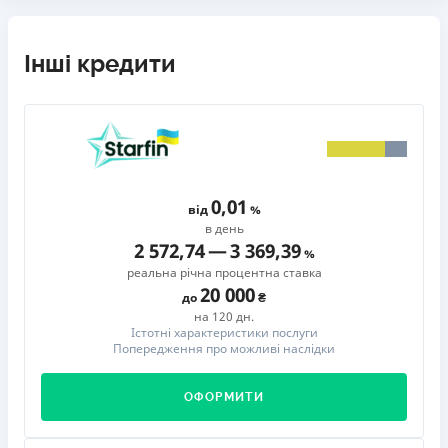
Інші кредити
0,01
від
в день
2 572,74
—
3 369,39
реальна річна процентна ставка
20 000
до
на 120 дн.
Істотні характеристики послуги
Попередження про можливі наслідки
ОФОРМИТИ