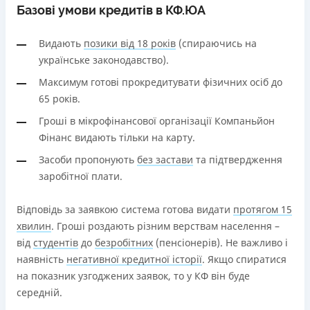
Базові умови кредитів в КФ.ЮА
​Видають
позики від 18 років
(спираючись на
українське законодавство).
Максимум готові прокредитувати фізичних осіб до
65 років.
Гроші в мікрофінансової організації Компаньйон
Фінанс видають тільки на карту.
Засоби пропонують
без застави
та підтвердження
заробітної плати.
Відповідь за заявкою система готова видати
протягом 15
хвилин
. Гроші роздають різним верствам населення –
від
студентів
до
безробітних
(пенсіонерів). Не важливо і
наявність
негативної кредитної історії
. Якщо спиратися
на показник узгоджених заявок, то у КФ він буде
середній.